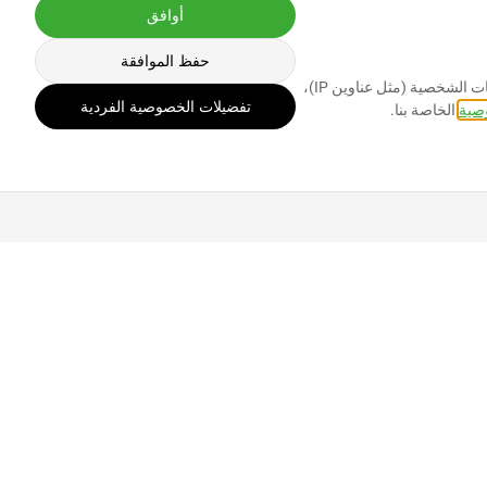
أوافق
حفظ الموافقة
نستخدم ملفات تعريف الارتباط والتقنيات الأخرى على موقعنا. بعضها أساسي، بينما يساعدنا البعض الآخر في تحسين هذا الموقع وتجربتك. قد يتم معالجة البيانات الشخصية (مثل عناوين IP)،
تفضيلات الخصوصية الفردية
صية
الخاصة بنا.
اتزوجلو مدركًا أن الأخطاء حتمية. حتى الآن، لم يكن لدى شركة