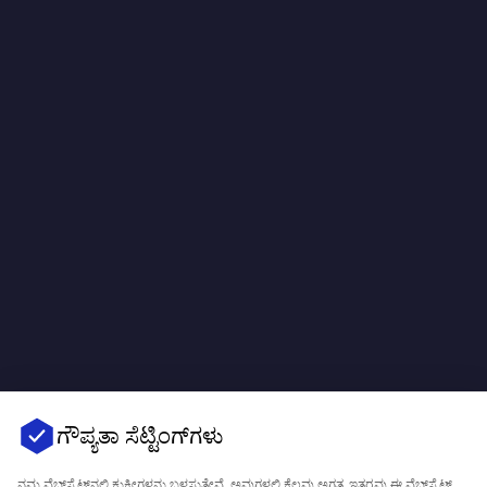
ಗೌಪ್ಯತಾ ಸೆಟ್ಟಿಂಗ್‌ಗಳು
ನಮ್ಮ ವೆಬ್‌ಸೈಟ್‌ನಲ್ಲಿ ಕುಕೀಗಳನ್ನು ಬಳಸುತ್ತೇವೆ. ಅವುಗಳಲ್ಲಿ ಕೆಲವು ಅಗತ್ಯ, ಇತರವು ಈ ವೆಬ್‌ಸೈಟ್