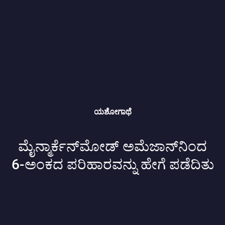
ಯಶೋಗಾಥೆ
ಮೈನ್ಮಾರ್ಕೆನ್‌ಮೋಡ್ ಅಮೆಜಾನ್‌ನಿಂದ
6-ಅಂಕದ ಪರಿಹಾರವನ್ನು ಹೇಗೆ ಪಡೆದಿತು