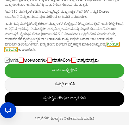
ಮತ್ತು ಬಳಕೆದಾರ ಅನುಭವವನ್ನು ಸುಧಾರಿಸಲು ಸಹಾಯ ಮಾಡುತ್ತವೆ.
ನಿಮಗೆ 16 ವರ್ಷಕ್ಕಿಂತ ಕಡಿಮೆ ವಯಸ್ಸಾಗಿದ್ದರೆ ಮತ್ತು ಐಚ್ಛಿಕ ಸೇವೆಗಳಿಗೆ ಸಮ್ಮತಿ ನೀಡಲು
ಬಯಸಿದರೆ, ನಿಮ್ಮ ಕಾನೂನು ಪೋಷಕರಿಂದ ಅನುಮತಿ ಪಡೆಯಬೇಕು.
ನಾವು ನಮ್ಮ ವೆಬ್‌ಸೈಟ್‌ನಲ್ಲಿ ಕುಕೀಸ್ ಮತ್ತು ಇತರ ತಂತ್ರಜ್ಞಾನಗಳನ್ನು ಬಳಸುತ್ತೇವೆ. ಅವುಗಳಲ್ಲಿ ಕೆಲವು
ಅಗತ್ಯವಿದೆ, ಇತರವು ಈ ವೆಬ್‌ಸೈಟ್ ಮತ್ತು ನಿಮ್ಮ ಅನುಭವವನ್ನು ಸುಧಾರಿಸಲು ನಮಗೆ ಸಹಾಯ
ಮಾಡುತ್ತದೆ. ವೈಯಕ್ತಿಕ ಡೇಟಾ (ಉದಾಹರಣೆಗೆ IP ವಿಳಾಸಗಳು) ಪ್ರಕ್ರಿಯೆಗೊಳಿಸಲಾಗಬಹುದು,
ಉದಾಹರಣೆಗೆ ವೈಯಕ್ತಿಕೀಕೃತ ಜಾಹೀರಾತುಗಳು ಮತ್ತು ವಿಷಯ ಅಥವಾ ಜಾಹೀರಾತು ಮತ್ತು
ವಿಷಯದ ಅಳೆಯುವಿಕೆಗಾಗಿ. ನಿಮ್ಮ ಡೇಟಾ ಬಳಸುವ ಬಗ್ಗೆ ಹೆಚ್ಚಿನ ಮಾಹಿತಿಯನ್ನು ನಮ್ಮ
ಗೋಪ್ಯತಾ
ನೀತಿಯಲ್ಲಿ
ಕಾಣಬಹುದು.
ಅಗತ್ಯ
ಅಂಕಿಅಂಶಗಳು
ಮಾರ್ಕೆಟಿಂಗ್
ಬಾಹ್ಯ ಮಾಧ್ಯಮ
ನಾನು ಒಪ್ಪುತ್ತೇನೆ
ಸಮ್ಮತಿ ಉಳಿಸಿ
ವೈಯಕ್ತಿಕ ಗೌಪ್ಯತಾ ಆದ್ಯತೆಗಳು
ಆದ್ಯತೆಗಳು
ಗೋಪ್ಯತಾ ನೀತಿ
ಕಾನೂನು ಮಾಹಿತಿ