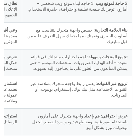
لا حاجة لموقع ويب: 
لا حاجة لبناء موقع ويب شخصي – 
نطاق موسع
أمازون توفر لك صفحة نظيفة واحترافية، جاهزة للاستخدام.
الجمهور.
بناء العلامة التجارية: 
خصص واجهة متجرك لتتناسب مع 
وعي أقوى با
أسلوبك البصري ونغمتك، مما يجعلك سهل التعرف عليه من 
قبل متابعيك
المؤثرين.
تجميع المنتجات بسهولة: 
اجمع اختيارات منتجاتك في قوائم 
تعرض مست
مفيدة – أدلة الهدايا، الضروريات، ملخصات الموسم – حتى 
يتمكن المتابعون من العثور على ما يحتاجون إليه بسهولة.
منتجك إلى 
ترويج عبر القنوات: 
يعمل رابط واجهة متجرك بسلاسة عبر 
استثمار م
القنوات الاجتماعية مثل تيك توك، إنستغرام، يوتيوب، أو 
المدونات.
وملائمة لل
عرض احترافي: 
قم بإعداد واجهة متجرك على أمازون 
استراتيجية
باستخدام صور غنية، ومقاطع فيديو، وسرد القصص لجعل 
الرسائل، و
توصياتك تبرز بشكل أنيق.