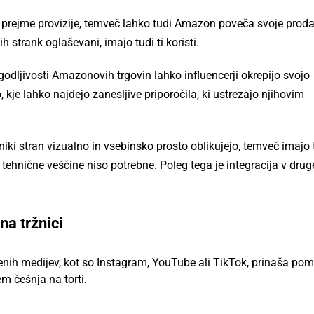
 prejme provizije, temveč lahko tudi Amazon poveča svoje proda
h strank oglaševani, imajo tudi ti koristi.
agodljivosti Amazonovih trgovin lahko influencerji okrepijo svojo
je lahko najdejo zanesljive priporočila, ki ustrezajo njihovim
niki stran vizualno in vsebinsko prosto oblikujejo, temveč imajo 
i tehnične veščine niso potrebne. Poleg tega je integracija v dru
na tržnici
žbenih medijev, kot so Instagram, YouTube ali TikTok, prinaša p
m češnja na torti.