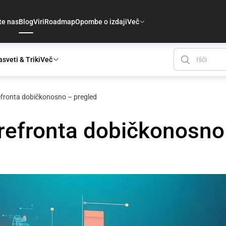
te nas
Blog
Viri
Roadmap
Opombe o izdaji
Več
sveti & Triki
Več
ronta dobičkonosno – pregled
efronta dobičkonosno