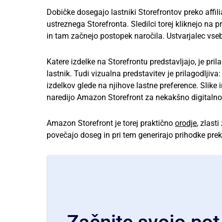
Dobičke dosegajo lastniki Storefrontov preko affilia
ustreznega Storefronta. Sledilci torej kliknejo na 
in tam začnejo postopek naročila. Ustvarjalec vse
Katere izdelke na Storefrontu predstavljajo, je pri
lastnik. Tudi vizualna predstavitev je prilagodlj
izdelkov glede na njihove lastne preference. Slike 
naredijo Amazon Storefront za nekakšno digitalno i
Amazon Storefront je torej praktično
orodje
, zlast
povečajo doseg in pri tem generirajo prihodke preko 