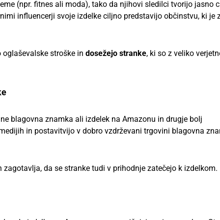
me (npr. fitnes ali moda), tako da njihovi sledilci tvorijo jasno c
mi influencerji svoje izdelke ciljno predstavijo občinstvu, ki je 
 oglaševalske stroške in
dosežejo stranke
, ki so z veliko verjet
ke
ane blagovna znamka ali izdelek na Amazonu in drugje bolj
dijih in postavitvijo v dobro vzdrževani trgovini blagovna zn
n zagotavlja, da se stranke tudi v prihodnje zatečejo k izdelkom.