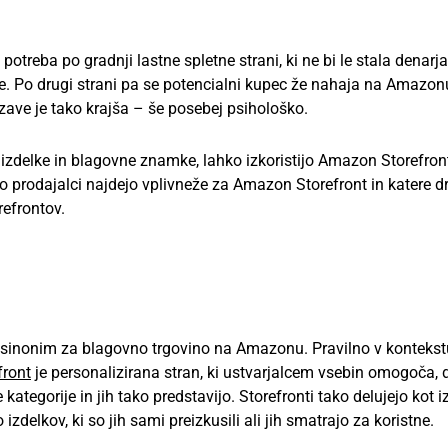
otreba po gradnji lastne spletne strani, ki ne bi le stala denarj
e. Po drugi strani pa se potencialni kupec že nahaja na Amazonu
zave je tako krajša – še posebej psihološko.
e izdelke in blagovne znamke, lahko izkoristijo Amazon Storefron
o prodajalci najdejo vplivneže za Amazon Storefront in katere d
efrontov.
t sinonim za blagovno trgovino na Amazonu. Pravilno v kontekst
ront
je personalizirana stran, ki ustvarjalcem vsebin omogoča, 
ne kategorije in jih tako predstavijo. Storefronti tako delujejo kot i
izdelkov, ki so jih sami preizkusili ali jih smatrajo za koristne.