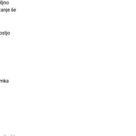
iljno
zanje še
nostjo
amka