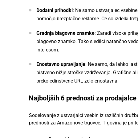
Dodatni prihodki
: Ne samo ustvarjalec vsebine
pomočjo brezplačne reklame. Če so izdelki tretji
Gradnja blagovne znamke
: Zaradi visoke pril
blagovno znamko. Tako sledilci natančno vedo, k
interesom.
Enostavno upravljanje
: Ne samo, da lahko last
bistveno nižje stroške vzdrževanja. Grafične al
preko edinstvene URL zelo enostavna.
Najboljših 6 prednosti za prodajalce 
Sodelovanje z ustvarjalci vsebin iz različnih dru
prednosti za Amazonove trgovce. Trgovina je pri te