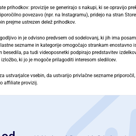
te prihodkov: provizije se generirajo s nakupi, ki se opravijo pre
priporočilno povezavo (npr. na Instagramu), pridejo na stran Stor
bin prejme ustrezen delež prihodkov.
lagodljivo in je odvisno predvsem od sodelovanj, ki jih ima posa
iva: lastne sezname in kategorije omogočajo strankam enostavno i
in besedila, pa tudi videoposnetki podpirajo predstavitev izdelkov
zložbo, ki jo je mogoče prilagoditi interesom sledilcev.
i za ustvarjalce vsebin, da ustvarijo privlačne sezname priporočil,
affiliate provizij.