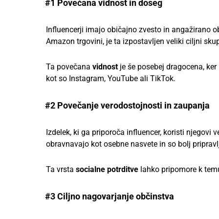
#1 Povečana vidnost in doseg
Influencerji imajo običajno zvesto in angažirano o
Amazon trgovini, je ta izpostavljen veliki ciljni sk
Ta povečana
vidnost
je še posebej dragocena, ker 
kot so Instagram, YouTube ali TikTok.
#2 Povečanje verodostojnosti in zaupanja
Izdelek, ki ga priporoča influencer, koristi njegovi
obravnavajo kot osebne nasvete in so bolj pripravl
Ta vrsta
socialne potrditve
lahko pripomore k temu,
#3 Ciljno nagovarjanje občinstva