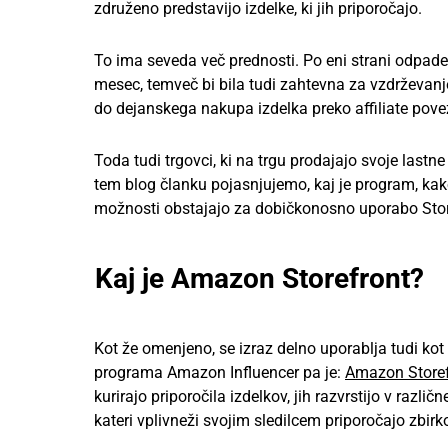
združeno predstavijo izdelke, ki jih priporočajo.
To ima seveda več prednosti. Po eni strani odpade p
mesec, temveč bi bila tudi zahtevna za vzdrževanj
do dejanskega nakupa izdelka preko affiliate pove
Toda tudi trgovci, ki na trgu prodajajo svoje lastn
tem blog članku pojasnjujemo, kaj je program, kak
možnosti obstajajo za dobičkonosno uporabo Stor
Kaj je Amazon Storefront?
Kot že omenjeno, se izraz delno uporablja tudi ko
programa Amazon Influencer pa je:
Amazon Storef
kurirajo priporočila izdelkov, jih razvrstijo v različ
kateri vplivneži svojim sledilcem priporočajo zbirko 