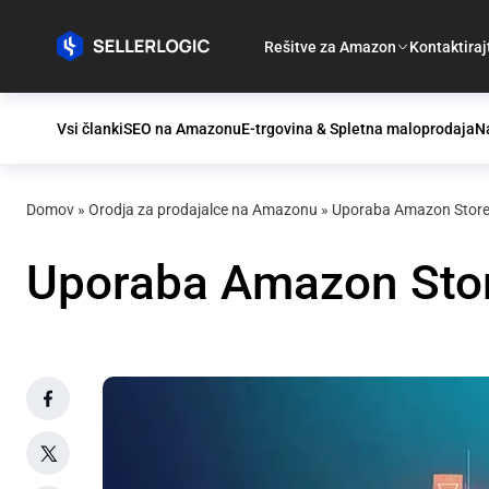
Rešitve za Amazon
Kontaktiraj
Vsi članki
SEO na Amazonu
E-trgovina & Spletna maloprodaja
Na
Domov
»
Orodja za prodajalce na Amazonu
»
Uporaba Amazon Storef
Uporaba Amazon Stor