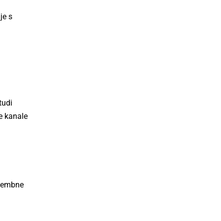
je s
tudi
ge kanale
omembne