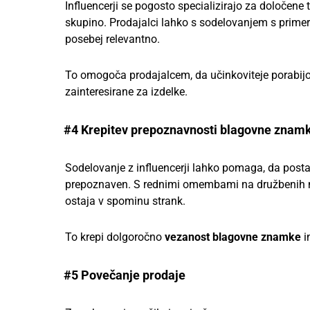
Influencerji se pogosto specializirajo za določene te
skupino. Prodajalci lahko s sodelovanjem s primerni
posebej relevantno.
To omogoča prodajalcem, da učinkoviteje porabijo
zainteresirane za izdelke.
#4 Krepitev prepoznavnosti blagovne znam
Sodelovanje z influencerji lahko pomaga, da post
prepoznaven. S rednimi omembami na družbenih me
ostaja v spominu strank.
To krepi dolgoročno
vezanost blagovne znamke
i
#5 Povečanje prodaje