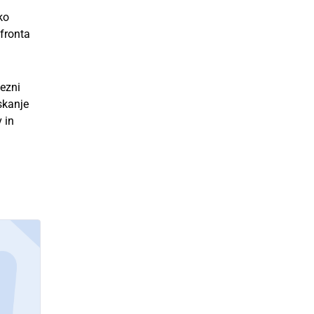
ko
efronta
mezni
skanje
 in