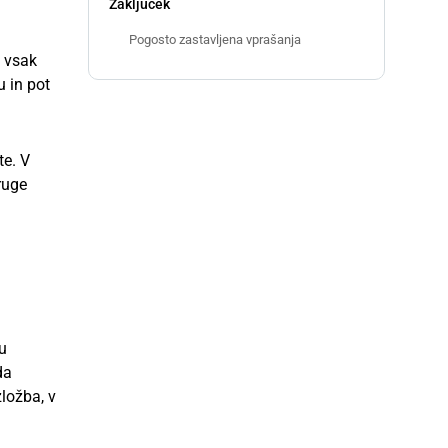
Zaključek
Pogosto zastavljena vprašanja
a vsak
 in pot
te. V
ruge
u
da
zložba, v