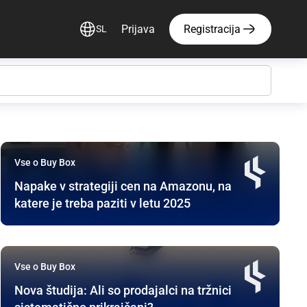
Prijava
Registracija
SL
17 objav najdenih v tej kategoriji
Vse o Buy Box
Napake v strategiji cen na Amazonu, na
katere je treba paziti v letu 2025
Vse o Buy Box
Nova študija: Ali so prodajalci na tržnici