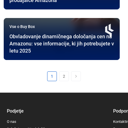
prodajalce Amazona
Vse o Buy Box
Obvladovanje dinamičnega določanja cen na
Amazonu: vse informacije, ki jih potrebujete v
letu 2025
1
2
Podjetje
Podpo
O nas
Kontaktir