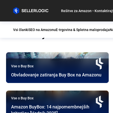
Rešitve za Amazon
Kontaktiraj
Vsi članki
SEO na Amazonu
E-trgovina & Spletna maloprodaja
Na
Vse o Buy Box
Vse o Buy Box
Obvladovanje zatiranja Buy Box na Amazonu
Vse o Buy Box
Amazon BuyBox: 14 najpomembnejših