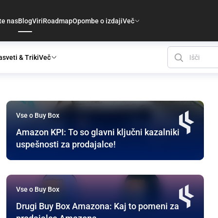
te nas
Blog
Viri
Roadmap
Opombe o izdaji
Več
sveti & Triki
Več
Vse o Buy Box
Amazon KPI: To so glavni ključni kazalniki
uspešnosti za prodajalce!
Vse o Buy Box
Drugi Buy Box Amazona: Kaj to pomeni za