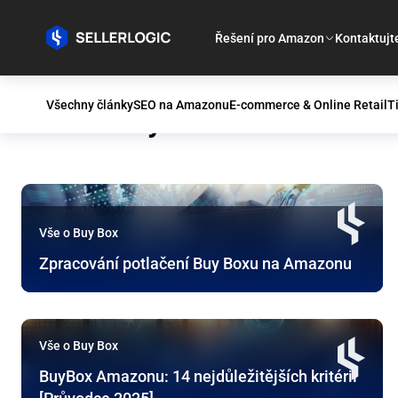
Řešení pro Amazon
Kontaktujt
Všechny články
SEO na Amazonu
E-commerce & Online Retail
T
Vše o Buy Box
Vše o Buy Box
Zpracování potlačení Buy Boxu na Amazonu
Vše o Buy Box
BuyBox Amazonu: 14 nejdůležitějších kritérií