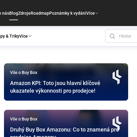
e nás
Blog
Zdroje
Roadmap
Poznámky k vydání
Více
ipy & Triky
Více
Vše o Buy Box
Amazon KPI: Toto jsou hlavní klíčové
ukazatele výkonnosti pro prodejce!
Vše o Buy Box
Druhý Buy Box Amazonu: Co to znamená pro