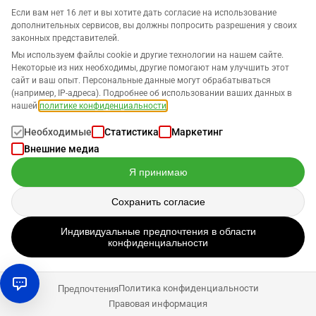
Если вам нет 16 лет и вы хотите дать согласие на использование
дополнительных сервисов, вы должны попросить разрешения у своих
законных представителей.
Компания
Мы используем файлы cookie и другие технологии на нашем сайте.
Некоторые из них необходимы, другие помогают нам улучшить этот
сайт и ваш опыт. Персональные данные могут обрабатываться
Поддержка
(например, IP-адреса). Подробнее об использовании ваших данных в
нашей
политике конфиденциальности
.
Решения для Amazon
Необходимые
Статистика
Маркетинг
Внешние медиа
Русский
Я принимаю
Сохранить согласие
Данные обрабатываются в соответствии с нашей
Политикой
Индивидуальные предпочтения в области
конфиденциальности
.
конфиденциальности
Авторское право © 2026 SELLERLOGIC. Все права защищены
Политика конфиденциальности
Предпочтения
Правовая информация