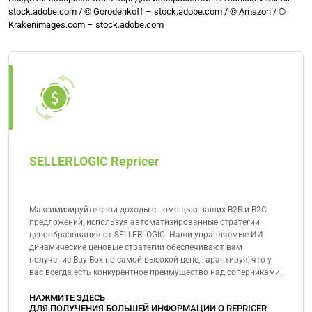
рекомендации по продуктам.
stock.adobe.com / © Gorodenkoff – stock.adobe.com / © Amazon / ©
Программы Влиятельных Лиц или Партнеров
Krakenimages.com – stock.adobe.com
Amazon. Вместо этого внимание уделяется
вовлеченности и подлинности профиля. Наличие
большего количества подписчиков может помочь
увеличить охват и успех в продажах, но даже
микро-влиятельные лица с вовлеченным
сообществом могут успешно участвовать в
программе.
SELLERLOGIC Repricer
Максимизируйте свои доходы с помощью ваших B2B и B2C
предложений, используя автоматизированные стратегии
ценообразования от SELLERLOGIC. Наши управляемые ИИ
динамические ценовые стратегии обеспечивают вам
получение Buy Box по самой высокой цене, гарантируя, что у
вас всегда есть конкурентное преимущество над соперниками.
НАЖМИТЕ ЗДЕСЬ
ДЛЯ ПОЛУЧЕНИЯ БОЛЬШЕЙ ИНФОРМАЦИИ О REPRICER