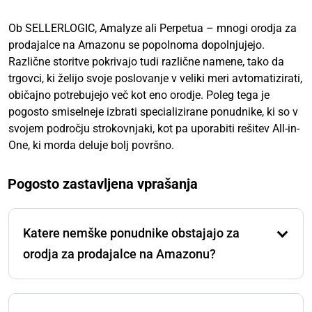
Ob SELLERLOGIC, Amalyze ali Perpetua – mnogi orodja za
prodajalce na Amazonu se popolnoma dopolnjujejo.
Različne storitve pokrivajo tudi različne namene, tako da
trgovci, ki želijo svoje poslovanje v veliki meri avtomatizirati,
običajno potrebujejo več kot eno orodje. Poleg tega je
pogosto smiselneje izbrati specializirane ponudnike, ki so v
svojem področju strokovnjaki, kot pa uporabiti rešitev All-in-
One, ki morda deluje bolj površno.
Pogosto zastavljena vprašanja
Katere nemške ponudnike obstajajo za
orodja za prodajalce na Amazonu?
Danes obstaja cela vrsta programske družbe, ki (tudi)
ponujajo rešitve za trgovce na Amazonu. Med njimi so