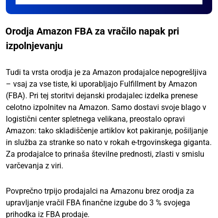
Orodja Amazon FBA za vračilo napak pri
izpolnjevanju
Tudi ta vrsta orodja je za Amazon prodajalce nepogrešljiva
– vsaj za vse tiste, ki uporabljajo Fulfillment by Amazon
(FBA). Pri tej storitvi dejanski prodajalec izdelka prenese
celotno izpolnitev na Amazon. Samo dostavi svoje blago v
logistični center spletnega velikana, preostalo opravi
Amazon: tako skladiščenje artiklov kot pakiranje, pošiljanje
in služba za stranke so nato v rokah e-trgovinskega giganta.
Za prodajalce to prinaša številne prednosti, zlasti v smislu
varčevanja z viri.
Povprečno trpijo prodajalci na Amazonu brez orodja za
upravljanje vračil FBA finančne izgube do 3 % svojega
prihodka iz FBA prodaje.