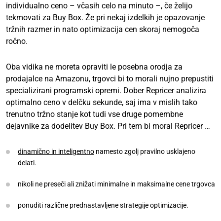
individualno ceno – včasih celo na minuto –, če želijo
tekmovati za Buy Box. Že pri nekaj izdelkih je opazovanje
tržnih razmer in nato optimizacija cen skoraj nemogoča
ročno.
Oba vidika ne moreta opraviti le posebna orodja za
prodajalce na Amazonu, trgovci bi to morali nujno prepustiti
specializirani programski opremi. Dober Repricer analizira
optimalno ceno v delčku sekunde, saj ima v mislih tako
trenutno tržno stanje kot tudi vse druge pomembne
dejavnike za dodelitev Buy Box. Pri tem bi moral Repricer …
dinamično in inteligentno
namesto zgolj pravilno usklajeno
delati.
nikoli ne preseči ali znižati minimalne in maksimalne cene trgovca
ponuditi različne prednastavljene strategije optimizacije.