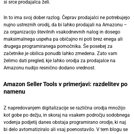
si srce prodajalca želi.
In to ima svoj dober razlog. Čeprav prodajalci ne potrebujejo
nujno ustreznih orodij, da bi lahko prodajali na Amazonu –
za organizacijo številnih vsakodnevnih nalog in dosego
maksimalnega uspeha pa običajno ni poti brez enega ali
drugega programiranega pomočnika. Še posebej za
začetnike je obilica ponudb lahko zmedena. Zato vam
želimo dati pregled, kje lahko orodja za prodajalce na
Amazonu nudijo resnično dodano vrednost.
Amazon Seller Tools v primerjavi: razdelitev po
namenu
Z napredovanjem digitalizacije se različna orodja množijo
kot gobe po dežju, in skoraj na vsakem področju sodobnega
vodenja podjetij danes obstaja programirano orodje, ki naj
bi delo avtomatiziralo ali vsaj poenostavilo. V tem blogu se