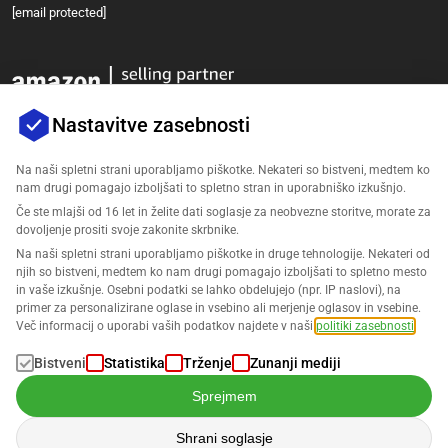
[email protected]
Nastavitve zasebnosti
Na naši spletni strani uporabljamo piškotke. Nekateri so bistveni, medtem ko
nam drugi pomagajo izboljšati to spletno stran in uporabniško izkušnjo.
Podjetje
Če ste mlajši od 16 let in želite dati soglasje za neobvezne storitve, morate za
dovoljenje prositi svoje zakonite skrbnike.
Podpora
Na naši spletni strani uporabljamo piškotke in druge tehnologije. Nekateri od
njih so bistveni, medtem ko nam drugi pomagajo izboljšati to spletno mesto
in vaše izkušnje. Osebni podatki se lahko obdelujejo (npr. IP naslovi), na
Rešitve za Amazon
primer za personalizirane oglase in vsebino ali merjenje oglasov in vsebine.
Več informacij o uporabi vaših podatkov najdete v naši
politiki zasebnosti
.
Slovenščina
Bistveni
Statistika
Trženje
Zunanji mediji
Sprejmem
Shrani soglasje
Podatki se obdelujejo v skladu z našo
Politiko zasebnosti
.