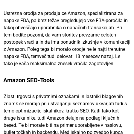
Ustrezna orodja za prodajalce Amazon, specializirana za
napake FBA, pa brez težav pregledujejo vse FBA-poročila in
takoj obveščajo uporabnika o napačnih transakcijah. Pri
tem bodite pozorni, da vam storitev prevzame celoten
postopek vračila in da ima ponudnik izkušnje v komunikaciji
z Amazon. Poleg tega bi moralo orodje ne le najti trenutne
napake FBA, temveč tudi delovati 18 mesecev nazaj. Le
tako je vaša maksimalna znesek vračila zagotovljen.
Amazon SEO-Tools
Zlasti trgovci s privatnimi oznakami in lastniki blagovnih
znamk se morajo pri ustvarjanju seznamov ukvarjati tudi s
temo optimizacije iskalnikov, kratko SEO. Kajti tako kot
druge iskalnike, tudi Amazon deluje na podlagi ključnih
besed. Te bi morale biti na primer uporabljene v naslovu,
bullet točkah in backendu. Med iskalno poizvedbo kupca