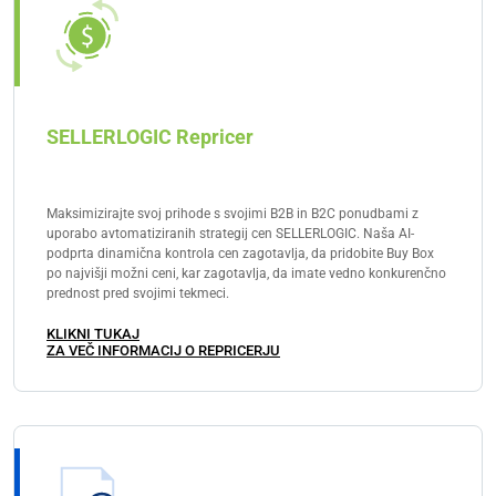
strateške odločitve, je izjemno pomembno, da se
aplikacija redno vzdržuje. Napačne številke lahko na
tem področju povzročijo veliko škodo. Zato
priporočamo, da upoštevate le zaupanja vredne
ponudnike, ki delujejo tudi v skladu z GDPR.
SELLERLOGIC Repricer
Maksimizirajte svoj prihode s svojimi B2B in B2C ponudbami z
uporabo avtomatiziranih strategij cen SELLERLOGIC. Naša AI-
podprta dinamična kontrola cen zagotavlja, da pridobite Buy Box
po najvišji možni ceni, kar zagotavlja, da imate vedno konkurenčno
prednost pred svojimi tekmeci.
KLIKNI TUKAJ
ZA VEČ INFORMACIJ O REPRICERJU