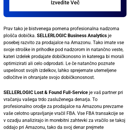
Izvedite Več
Prav tako je bistvenega pomena profesionalna nadzorna
plošča dobička.
SELLERLOGIC Business Analytics
je
posebej razvito za prodajalce na Amazonu. Tako imate vse
svoje stroške in prihodke pod nadzorom in natančno veste,
kateri izdelek prodajate dobičkonosno in katerega bi morali
optimizirati ali celo odprodati. Le če natančno poznate
uspešnost svojih izdelkov, lahko sprejemate utemeljene
odločitve in ohranjate svojo dobičkonosnost.
SELLERLOGIC Lost & Found Full-Service
je vaš partner pri
vračanju vašega trdo zasluženega denarja. To
profesionalno orodje za prodajalce na Amazonu prevzame
vaše celotno upravljanje vračil FBA. Vse FBA transakcije se
v ozadju analizirajo in morebitni zahtevki za vračilo se takoj
oddajo pri Amazonu, tako da svoj denar prejmete