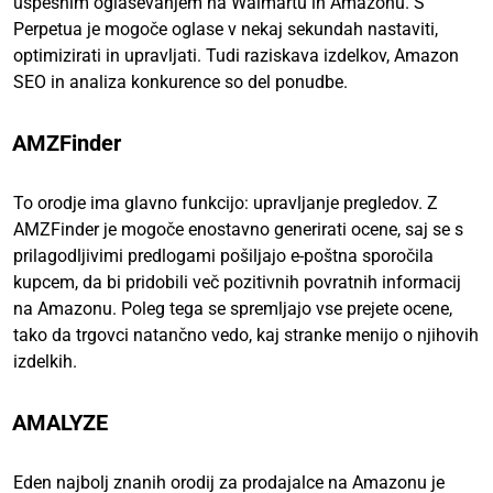
uspešnim oglaševanjem na Walmartu in Amazonu. S
Perpetua je mogoče oglase v nekaj sekundah nastaviti,
optimizirati in upravljati. Tudi raziskava izdelkov, Amazon
SEO in analiza konkurence so del ponudbe.
AMZFinder
To orodje ima glavno funkcijo: upravljanje pregledov. Z
AMZFinder je mogoče enostavno generirati ocene, saj se s
prilagodljivimi predlogami pošiljajo e-poštna sporočila
kupcem, da bi pridobili več pozitivnih povratnih informacij
na Amazonu. Poleg tega se spremljajo vse prejete ocene,
tako da trgovci natančno vedo, kaj stranke menijo o njihovih
izdelkih.
AMALYZE
Eden najbolj znanih orodij za prodajalce na Amazonu je