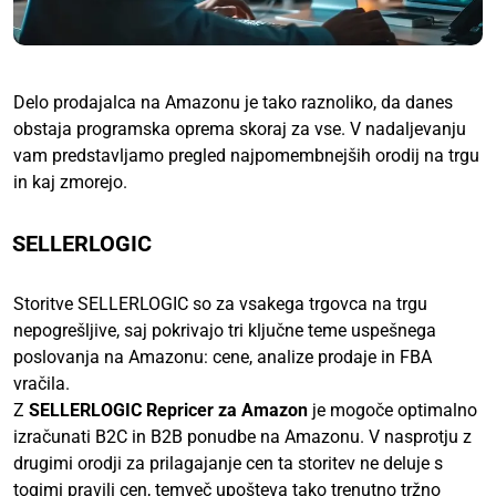
Delo prodajalca na Amazonu je tako raznoliko, da danes
obstaja programska oprema skoraj za vse. V nadaljevanju
vam predstavljamo pregled najpomembnejših orodij na trgu
in kaj zmorejo.
SELLERLOGIC
Storitve SELLERLOGIC so za vsakega trgovca na trgu
nepogrešljive, saj pokrivajo tri ključne teme uspešnega
poslovanja na Amazonu: cene, analize prodaje in FBA
vračila.
Z
SELLERLOGIC Repricer za Amazon
je mogoče optimalno
izračunati B2C in B2B ponudbe na Amazonu. V nasprotju z
drugimi orodji za prilagajanje cen ta storitev ne deluje s
togimi pravili cen, temveč upošteva tako trenutno tržno