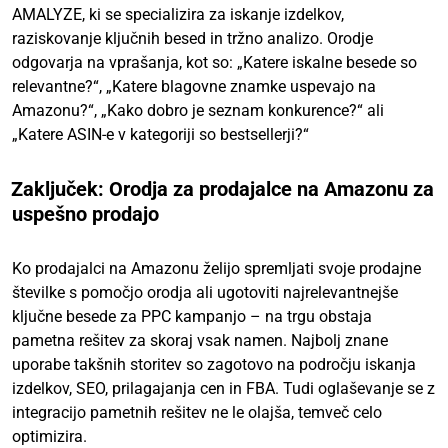
AMALYZE, ki se specializira za iskanje izdelkov,
raziskovanje ključnih besed in tržno analizo. Orodje
odgovarja na vprašanja, kot so: „Katere iskalne besede so
relevantne?“, „Katere blagovne znamke uspevajo na
Amazonu?“, „Kako dobro je seznam konkurence?“ ali
„Katere ASIN-e v kategoriji so bestsellerji?“
Zaključek: Orodja za prodajalce na Amazonu za
uspešno prodajo
Ko prodajalci na Amazonu želijo spremljati svoje prodajne
številke s pomočjo orodja ali ugotoviti najrelevantnejše
ključne besede za PPC kampanjo – na trgu obstaja
pametna rešitev za skoraj vsak namen. Najbolj znane
uporabe takšnih storitev so zagotovo na področju iskanja
izdelkov, SEO, prilagajanja cen in FBA. Tudi oglaševanje se z
integracijo pametnih rešitev ne le olajša, temveč celo
optimizira.