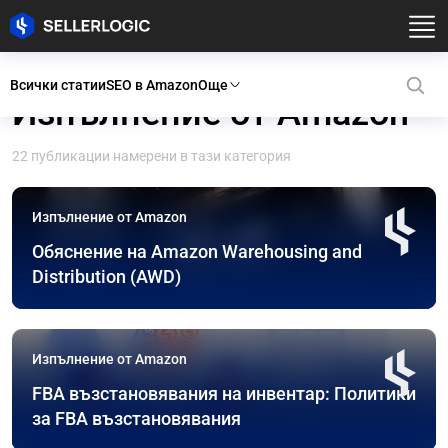
Всички статии
SEO в Amazon
Още
Изпълнение от Amazon
22 публикации намерени в тази категория
Изпълнение от Amazon
Обяснение на Amazon Warehousing and
Distribution (AWD)
Изпълнение от Amazon
FBA възстановявания на инвентар: Политики
за FBA възстановявания