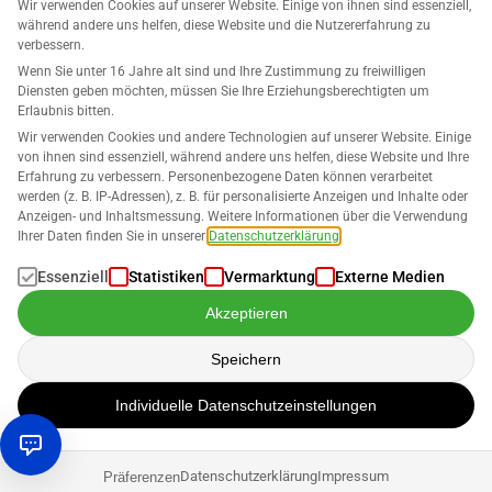
Wir verwenden Cookies auf unserer Website. Einige von ihnen sind essenziell,
während andere uns helfen, diese Website und die Nutzererfahrung zu
verbessern.
Wenn Sie unter 16 Jahre alt sind und Ihre Zustimmung zu freiwilligen
Diensten geben möchten, müssen Sie Ihre Erziehungsberechtigten um
Unternehmen
Erlaubnis bitten.
Wir verwenden Cookies und andere Technologien auf unserer Website. Einige
Unterstützung
von ihnen sind essenziell, während andere uns helfen, diese Website und Ihre
Erfahrung zu verbessern. Personenbezogene Daten können verarbeitet
werden (z. B. IP-Adressen), z. B. für personalisierte Anzeigen und Inhalte oder
Lösungen für Amazon
Anzeigen- und Inhaltsmessung. Weitere Informationen über die Verwendung
Ihrer Daten finden Sie in unserer
Datenschutzerklärung
.
Deutsch
Essenziell
Statistiken
Vermarktung
Externe Medien
Akzeptieren
Speichern
Die Verarbeitung der Daten erfolgt nach unserer
Datenschutzerklärung
.
Individuelle Datenschutzeinstellungen
Urheberrecht © 2026 SELLERLOGIC. Alle Rechte vorbehalten.
Datenschutzerklärung
Impressum
Präferenzen