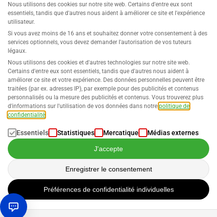
Nous utilisons des cookies sur notre site web. Certains d'entre eux sont
essentiels, tandis que d'autres nous aident à améliorer ce site et l'expérience
utilisateur.
Si vous avez moins de 16 ans et souhaitez donner votre consentement à des
services optionnels, vous devez demander l'autorisation de vos tuteurs
Entreprise
légaux.
Nous utilisons des cookies et d'autres technologies sur notre site web.
Support
Certains d'entre eux sont essentiels, tandis que d'autres nous aident à
améliorer ce site et votre expérience. Des données personnelles peuvent être
traitées (par ex. adresses IP), par exemple pour des publicités et contenus
Solutions pour Amazon
personnalisés ou la mesure des publicités et contenus. Vous trouverez plus
d'informations sur l'utilisation de vos données dans notre
politique de
Français
confidentialité
.
Essentiels
Statistiques
Mercatique
Médias externes
J'accepte
Les données sont traitées conformément à notre
Politique de
Enregistrer le consentement
confidentialité
Préférences de confidentialité individuelles
Droits d'auteur © 2026 SELLERLOGIC. Tous droits réservés