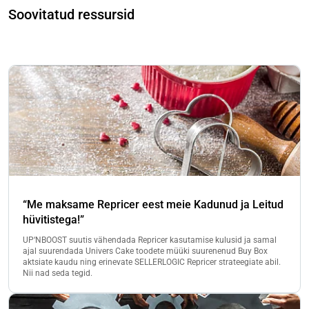
Soovitatud ressursid
“Me maksame Repricer eest meie Kadunud ja Leitud
hüvitistega!”
UP‘NBOOST suutis vähendada Repricer kasutamise kulusid ja samal
ajal suurendada Univers Cake toodete müüki suurenenud Buy Box
aktsiate kaudu ning erinevate SELLERLOGIC Repricer strateegiate abil.
Nii nad seda tegid.