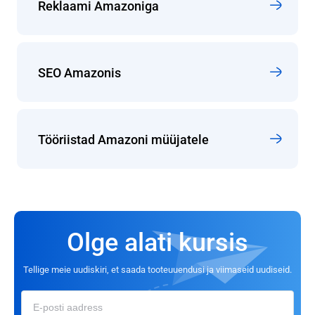
Reklaami Amazoniga
SEO Amazonis
Tööriistad Amazoni müüjatele
Olge alati kursis
Tellige meie uudiskiri, et saada tooteuuendusi ja viimaseid uudiseid.