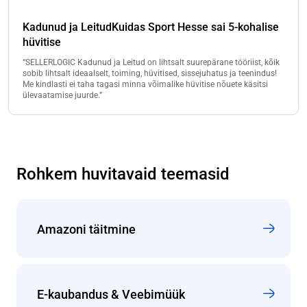
Kadunud ja LeitudKuidas Sport Hesse sai 5-kohalise
hüvitise
“SELLERLOGIC Kadunud ja Leitud on lihtsalt suurepärane tööriist, kõik
sobib lihtsalt ideaalselt, toiming, hüvitised, sissejuhatus ja teenindus!
Me kindlasti ei taha tagasi minna võimalike hüvitise nõuete käsitsi
ülevaatamise juurde.”
Rohkem huvitavaid teemasid
Amazoni täitmine
E-kaubandus & Veebimüük