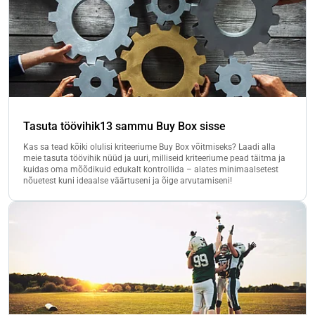
Tasuta töövihik13 sammu Buy Box sisse
Kas sa tead kõiki olulisi kriteeriume Buy Box võitmiseks? Laadi alla
meie tasuta töövihik nüüd ja uuri, milliseid kriteeriume pead täitma ja
kuidas oma mõõdikuid edukalt kontrollida – alates minimaalsetest
nõuetest kuni ideaalse väärtuseni ja õige arvutamiseni!