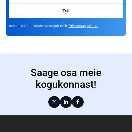
Telli
Andmeid töödeldakse vastavalt meie
Privaatsuspoliitika
.
Saage osa meie
kogukonnast!