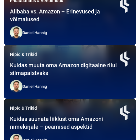
E-kaubandus & Veebimüük
Alibaba vs. Amazon – Erinevused ja
võimalused
Daniel Hannig
Nipid & Trikid
Kuidas muuta oma Amazon digitaalne riiul
silmapaistvaks
Daniel Hannig
Nipid & Trikid
Kuidas suunata liiklust oma Amazoni
nimekirjale – peamised aspektid