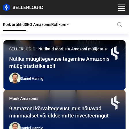
Kõik artiklid
SEO Amazonis
Rohkem
SELLERLOGIC blogi: Kvalite
SELLERLOGIC - Nutikaid tööriistu Amazoni müüjatele
Nutika müügitegevuse tegemine Amazonis
müügistatistika abil
Daniel Hannig
Müük Amazonis
9 Amazoni kõrvaltegevust, mis nõuavad
minimaalset või üldse mitte investeeringut
Daniel Hannig