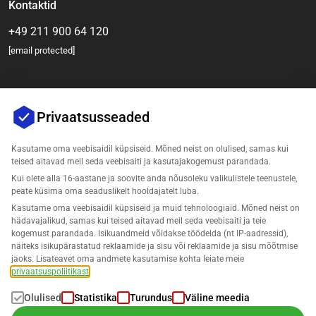
Kontaktid
+49 211 900 64 120
[email protected]
Privaatsusseaded
Kasutame oma veebisaidil küpsiseid. Mõned neist on olulised, samas kui
teised aitavad meil seda veebisaiti ja kasutajakogemust parandada.
Kui olete alla 16-aastane ja soovite anda nõusoleku valikulistele teenustele,
Ettevõte
peate küsima oma seaduslikelt hooldajatelt luba.
Kasutame oma veebisaidil küpsiseid ja muid tehnoloogiaid. Mõned neist on
Tugi
hädavajalikud, samas kui teised aitavad meil seda veebisaiti ja teie
kogemust parandada. Isikuandmeid võidakse töödelda (nt IP-aadressid),
näiteks isikupärastatud reklaamide ja sisu või reklaamide ja sisu mõõtmise
Lahendused Amazonile
jaoks. Lisateavet oma andmete kasutamise kohta leiate meie
privaatsuspoliitikast
.
Eesti
Olulised
Statistika
Turundus
Väline meedia