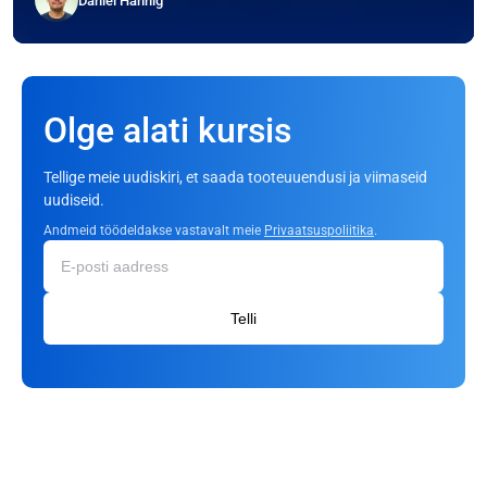
Daniel Hannig
Olge alati kursis
Tellige meie uudiskiri, et saada tooteuuendusi ja viimaseid
uudiseid.
Andmeid töödeldakse vastavalt meie
Privaatsuspoliitika
.
Telli