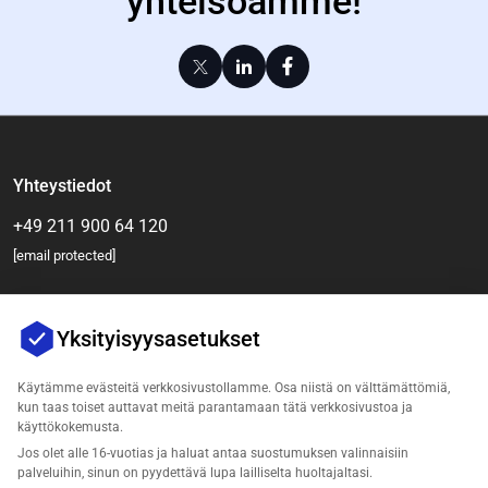
yhteisöämme!
Yhteystiedot
+49 211 900 64 120
[email protected]
Yksityisyysasetukset
Käytämme evästeitä verkkosivustollamme. Osa niistä on välttämättömiä,
kun taas toiset auttavat meitä parantamaan tätä verkkosivustoa ja
käyttökokemusta.
Jos olet alle 16-vuotias ja haluat antaa suostumuksen valinnaisiin
Yritys
palveluihin, sinun on pyydettävä lupa lailliselta huoltajaltasi.