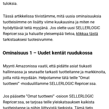
tuloksia.
Tässä artikkelissa tiivistämme, mitä uusia ominaisuuksia
tuotteisiimme on lisätty viime kuukausina ja miten ne
hyödyttävät teitä myyjänä. Jos olette uusi SELLERLOGIC
Repricer:ssa ja haluatte yleisempää tietoa,
klikkaa tästä
tarkistaaksesi tuotesivumme.
Ominaisuus 1 – Uudet kentät ruudukossa
Myynti Amazonissa vaatii, että pidätte asiat tiukasti
hallinnassa ja seuraatte tarkasti tuotteitanne ja markkinoita,
joilla niitä myydään. Helpotamme tätä teille ”Omat
tuotteeni” -moduulillamme SELLERLOGIC Repricer:ssa.
Jos pääsette ”Omat tuotteeni” -osioon SELLERLOGIC
Repricer:ssa, se tarjoaa teille yleiskatsauksen kaikista
tuotteistanne ja niihin liittyvistä tiedoista. Tämä tieto