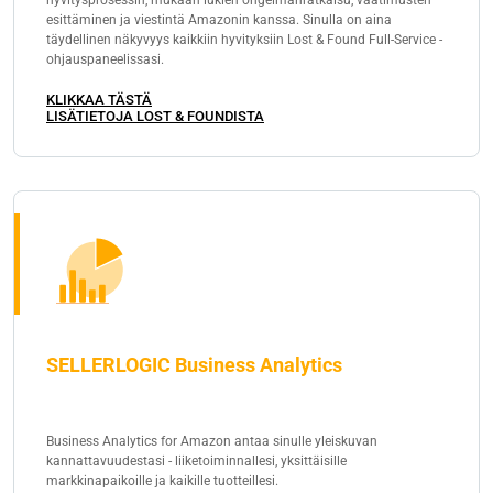
esittäminen ja viestintä Amazonin kanssa. Sinulla on aina
täydellinen näkyvyys kaikkiin hyvityksiin Lost & Found Full-Service -
ohjauspaneelissasi.
KLIKKAA TÄSTÄ
LISÄTIETOJA LOST & FOUNDISTA
SELLERLOGIC Business Analytics
Business Analytics for Amazon antaa sinulle yleiskuvan
kannattavuudestasi - liiketoiminnallesi, yksittäisille
markkinapaikoille ja kaikille tuotteillesi.