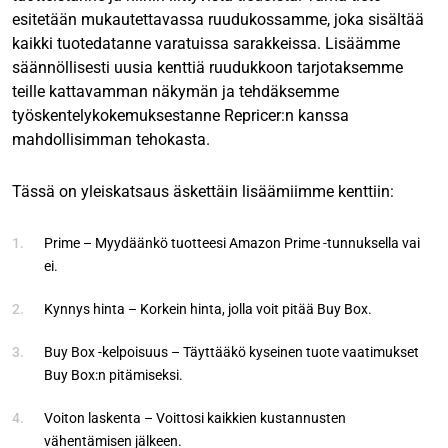
esitetään mukautettavassa ruudukossamme, joka sisältää
kaikki tuotedatanne varatuissa sarakkeissa. Lisäämme
säännöllisesti uusia kenttiä ruudukkoon tarjotaksemme
teille kattavamman näkymän ja tehdäksemme
työskentelykokemuksestanne Repricer:n kanssa
mahdollisimman tehokasta.
Tässä on yleiskatsaus äskettäin lisäämiimme kenttiin:
Prime – Myydäänkö tuotteesi Amazon Prime -tunnuksella vai
ei.
Kynnys hinta – Korkein hinta, jolla voit pitää Buy Box.
Buy Box -kelpoisuus – Täyttääkö kyseinen tuote vaatimukset
Buy Box:n pitämiseksi.
Voiton laskenta – Voittosi kaikkien kustannusten
vähentämisen jälkeen.