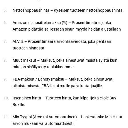
Nettoshoppaushinta – Kyseisen tuotteen nettoshoppaushinta.
Amazonin suosittelumaksu (%) – Prosenttimäärä, jonka
Amazon pidättää salliessaan sinun myydä heidän alustallaan
ALV % – Prosenttimäärä arvonlisäverosta, joka peritään
tuotteen hinnasta
Muut maksut – Maksut, jotka aiheutuvat muista syistä kuin
mitä on sisällytetty taulukkoomme.
FBA-maksut / Lähetysmaksu – Maksut, jotka aiheutuvat
ulkoistamisesta FBA:lle tai muille palveluntarjoajille.
Itsenäinen hinta – Tuotteen hinta, kun kilpailijoita ei ole Buy
Box:lle.
Min Tyyppi (Arvo tai Automaattinen) – Lasketaanko Min Hinta
arvon mukaan vai automaattisesti.