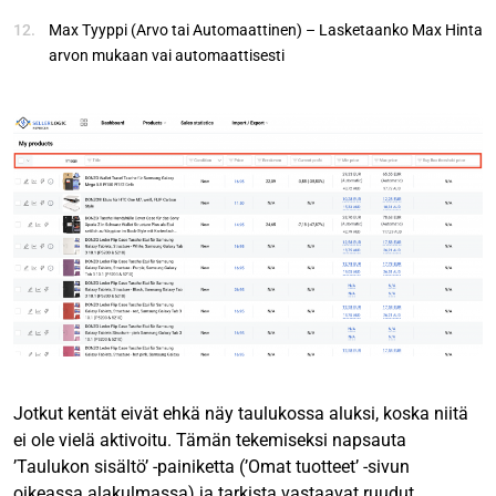
Max Tyyppi (Arvo tai Automaattinen) – Lasketaanko Max Hinta
arvon mukaan vai automaattisesti
Jotkut kentät eivät ehkä näy taulukossa aluksi, koska niitä
ei ole vielä aktivoitu. Tämän tekemiseksi napsauta
’Taulukon sisältö’ -painiketta (’Omat tuotteet’ -sivun
oikeassa alakulmassa) ja tarkista vastaavat ruudut.