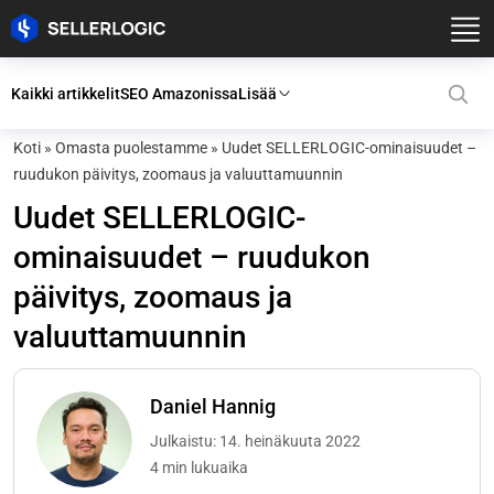
Kaikki artikkelit
SEO Amazonissa
Lisää
Koti
»
Omasta puolestamme
»
Uudet SELLERLOGIC-ominaisuudet –
ruudukon päivitys, zoomaus ja valuuttamuunnin
Uudet SELLERLOGIC-
ominaisuudet – ruudukon
päivitys, zoomaus ja
valuuttamuunnin
Daniel Hannig
Julkaistu: 14. heinäkuuta 2022
4 min lukuaika