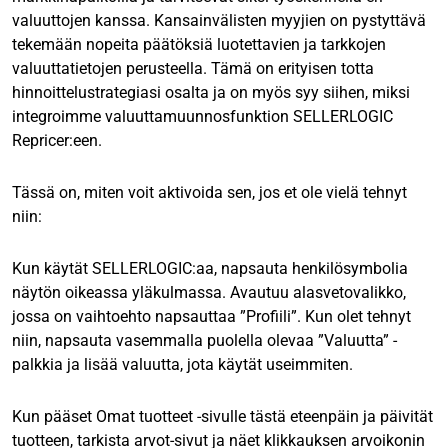
valuuttojen kanssa. Kansainvälisten myyjien on pystyttävä
tekemään nopeita päätöksiä luotettavien ja tarkkojen
valuuttatietojen perusteella. Tämä on erityisen totta
hinnoittelustrategiasi osalta ja on myös syy siihen, miksi
integroimme valuuttamuunnosfunktion SELLERLOGIC
Repricer:een.
Tässä on, miten voit aktivoida sen, jos et ole vielä tehnyt
niin:
Kun käytät SELLERLOGIC:aa, napsauta henkilösymbolia
näytön oikeassa yläkulmassa. Avautuu alasvetovalikko,
jossa on vaihtoehto napsauttaa ”Profiili”. Kun olet tehnyt
niin, napsauta vasemmalla puolella olevaa ”Valuutta” -
palkkia ja lisää valuutta, jota käytät useimmiten.
Kun pääset Omat tuotteet -sivulle tästä eteenpäin ja päivität
tuotteen, tarkista arvot-sivut ja näet klikkauksen arvoikonin