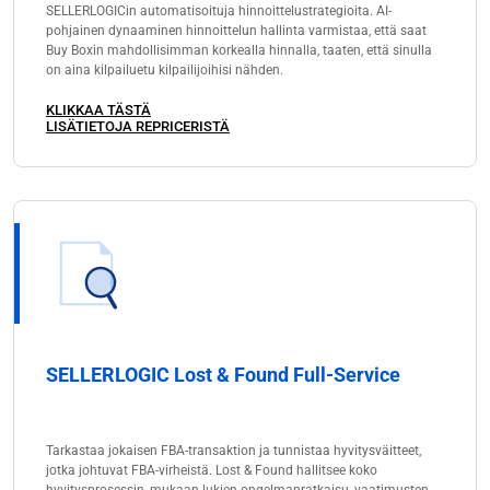
SELLERLOGICin automatisoituja hinnoittelustrategioita. AI-
pohjainen dynaaminen hinnoittelun hallinta varmistaa, että saat
Buy Boxin mahdollisimman korkealla hinnalla, taaten, että sinulla
on aina kilpailuetu kilpailijoihisi nähden.
KLIKKAA TÄSTÄ
LISÄTIETOJA REPRICERISTÄ
SELLERLOGIC Lost & Found Full-Service
Tarkastaa jokaisen FBA-transaktion ja tunnistaa hyvitysväitteet,
jotka johtuvat FBA-virheistä. Lost & Found hallitsee koko
hyvitysprosessin, mukaan lukien ongelmanratkaisu, vaatimusten