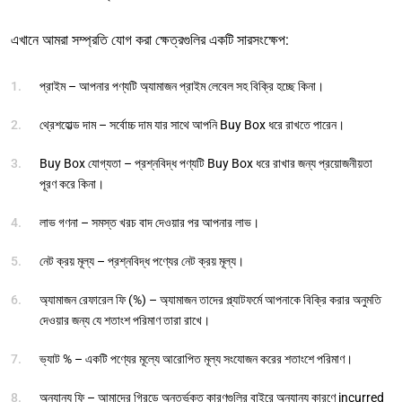
এখানে আমরা সম্প্রতি যোগ করা ক্ষেত্রগুলির একটি সারসংক্ষেপ:
প্রাইম – আপনার পণ্যটি অ্যামাজন প্রাইম লেবেল সহ বিক্রি হচ্ছে কিনা।
থ্রেশহোল্ড দাম – সর্বোচ্চ দাম যার সাথে আপনি Buy Box ধরে রাখতে পারেন।
Buy Box যোগ্যতা – প্রশ্নবিদ্ধ পণ্যটি Buy Box ধরে রাখার জন্য প্রয়োজনীয়তা
পূরণ করে কিনা।
লাভ গণনা – সমস্ত খরচ বাদ দেওয়ার পর আপনার লাভ।
নেট ক্রয় মূল্য – প্রশ্নবিদ্ধ পণ্যের নেট ক্রয় মূল্য।
অ্যামাজন রেফারেল ফি (%) – অ্যামাজন তাদের প্ল্যাটফর্মে আপনাকে বিক্রি করার অনুমতি
দেওয়ার জন্য যে শতাংশ পরিমাণ তারা রাখে।
ভ্যাট % – একটি পণ্যের মূল্যে আরোপিত মূল্য সংযোজন করের শতাংশে পরিমাণ।
অন্যান্য ফি – আমাদের গ্রিডে অন্তর্ভুক্ত কারণগুলির বাইরে অন্যান্য কারণে incurred