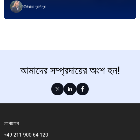
ভিলিয়ানা দ্রাগিস্কা
আমাদের সম্প্রদায়ের অংশ হন!
যোগাযোগ
+49 211 900 64 120