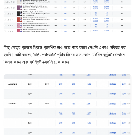
কিছু ক্ষেত্র প্রথমে গ্রিডে প্রদর্শিত নাও হতে পারে কারণ সেগুলি এখনও সক্রিয় করা
হয়নি। এটি করতে, ‘মাই প্রোডাক্টস’ পৃষ্ঠার নিচের ডান কোণে ‘টেবিল কন্টেন্ট’ বোতামে
ক্লিক করুন এবং সংশ্লিষ্ট বক্সগুলি চেক করুন।