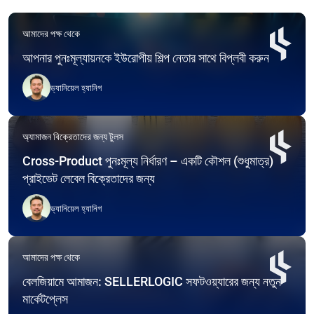
আমাদের পক্ষ থেকে
আপনার পুনঃমূল্যায়নকে ইউরোপীয় শিল্প নেতার সাথে বিপ্লবী করুন
ড্যানিয়েল হ্যানিগ
অ্যামাজন বিক্রেতাদের জন্য টুলস
Cross-Product পুনঃমূল্য নির্ধারণ – একটি কৌশল (শুধুমাত্র)
প্রাইভেট লেবেল বিক্রেতাদের জন্য
ড্যানিয়েল হ্যানিগ
আমাদের পক্ষ থেকে
বেলজিয়ামে আমাজন: SELLERLOGIC সফটওয়্যারের জন্য নতুন
মার্কেটপ্লেস