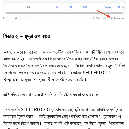
ফিচার ২ – মুদ্রা রূপান্তর
আমাদের অনেক বিক্রেতা একাধিক মার্কেটপ্লেসে সক্রিয় এবং তাই বিভিন্ন মুদ্রার সাথে
কাজ করতে হয়। আন্তর্জাতিক বিক্রেতাদের নির্ভরযোগ্য এবং সঠিক মুদ্রার তথ্যের
ভিত্তিতে দ্রুত সিদ্ধান্ত নিতে সক্ষম হতে হবে। এটি বিশেষভাবে আপনার মূল্য নির্ধারণ
কৌশলের ক্ষেত্রে সত্য এবং এটি সেই কারণও যে আমরা SELLERLOGIC
Repricer এ মুদ্রা রূপান্তরকারী ফাংশনটি সংহত করেছি।
এটি সক্রিয় করার উপায় এখানে যদি আপনি ইতিমধ্যে না করে থাকেন:
যখন আপনি SELLERLOGIC ব্যবহার করছেন, স্ক্রীনের উপরের ডানদিকে ব্যক্তির
আইকনে ক্লিক করুন। একটি ড্রপডাউন মেনু প্রদর্শিত হবে যেখানে “প্রোফাইল” এ
ক্লিক করার বিকল্প থাকবে। একবার আপনি এটি করেছেন, বাম দিকে “মুদ্রা” শিরোনামের