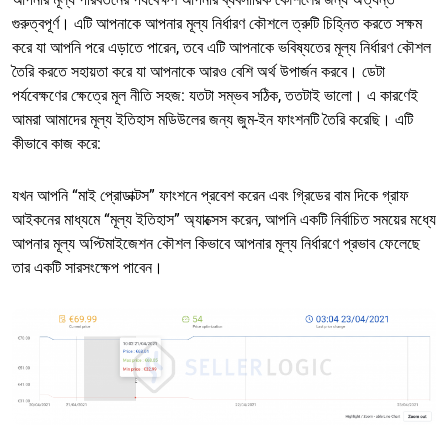
গুরুত্বপূর্ণ। এটি আপনাকে আপনার মূল্য নির্ধারণ কৌশলে ত্রুটি চিহ্নিত করতে সক্ষম
করে যা আপনি পরে এড়াতে পারেন, তবে এটি আপনাকে ভবিষ্যতের মূল্য নির্ধারণ কৌশল
তৈরি করতে সহায়তা করে যা আপনাকে আরও বেশি অর্থ উপার্জন করবে। ডেটা
পর্যবেক্ষণের ক্ষেত্রে মূল নীতি সহজ: যতটা সম্ভব সঠিক, ততটাই ভালো। এ কারণেই
আমরা আমাদের মূল্য ইতিহাস মডিউলের জন্য জুম-ইন ফাংশনটি তৈরি করেছি। এটি
কীভাবে কাজ করে:
যখন আপনি “মাই প্রোডাক্টস” ফাংশনে প্রবেশ করেন এবং গ্রিডের বাম দিকে গ্রাফ
আইকনের মাধ্যমে “মূল্য ইতিহাস” অ্যাক্সেস করেন, আপনি একটি নির্বাচিত সময়ের মধ্যে
আপনার মূল্য অপ্টিমাইজেশন কৌশল কিভাবে আপনার মূল্য নির্ধারণে প্রভাব ফেলেছে
তার একটি সারসংক্ষেপ পাবেন।