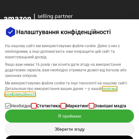
Налаштування конфіденційності
На нашому сайті ми використовуємо файли cookie. Деякі з них є
необхідними, а інші допомагають нам покращити цей сайт та
Компанія
користувацький досвід.
Якщо вам немає 16 років і ви хочете дати згоду на використання
додаткових сервісів, вам необхідно отримати дозвіл від батьків або
Підтримка
законних опікунів.
Ми використовуємо файли cookie та інші технології на нашому сайті.
Рішення для Amazon
Детальніше про використання ваших даних — у нашій
політиці
конфіденційності
.
Українська
Необхідні
Статистика
Маркетинг
Зовнішні медіа
Я приймаю
Зберегти згоду
Дані обробляються відповідно до нашої
Політики конфіденційності
.