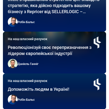
стратегію, яка дійсно підходить вашому
бізнесу з Repricer від SELLERLOGIC –
включаючи практичні приклади!
Робін Бальс
На наш власний рахунок
Революціонізуй своє перепризначення з
лідером європейської індустрії
Даніель Ганніг
На наш власний рахунок
Допоможіть людям в Україні!
Робін Бальс