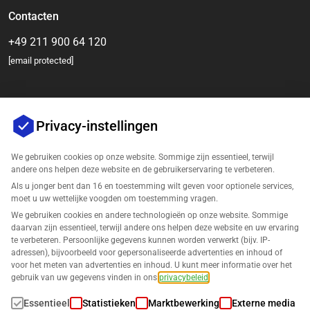
Contacten
+49 211 900 64 120
[email protected]
Privacy-instellingen
We gebruiken cookies op onze website. Sommige zijn essentieel, terwijl
andere ons helpen deze website en de gebruikerservaring te verbeteren.
Als u jonger bent dan 16 en toestemming wilt geven voor optionele services,
Bedrijf
moet u uw wettelijke voogden om toestemming vragen.
We gebruiken cookies en andere technologieën op onze website. Sommige
Ondersteuning
daarvan zijn essentieel, terwijl andere ons helpen deze website en uw ervaring
te verbeteren. Persoonlijke gegevens kunnen worden verwerkt (bijv. IP-
adressen), bijvoorbeeld voor gepersonaliseerde advertenties en inhoud of
Oplossingen voor Amazon
voor het meten van advertenties en inhoud. U kunt meer informatie over het
gebruik van uw gegevens vinden in ons
privacybeleid
.
Nederlands
Essentieel
Statistieken
Marktbewerking
Externe media