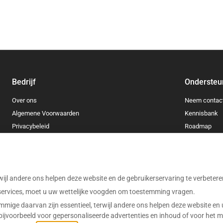
Bedrijf
Ondersteu
Over ons
Neem contact
Algemene Voorwaarden
Kennisbank
Privacybeleid
Roadmap
Cookiebeleid
Blog
Juridische Informatie
ijl andere ons helpen deze website en de gebruikerservaring te verbetere
 services, moet u uw wettelijke voogden om toestemming vragen.
Nederlands
ige daarvan zijn essentieel, terwijl andere ons helpen deze website en 
bijvoorbeeld voor gepersonaliseerde advertenties en inhoud of voor het 