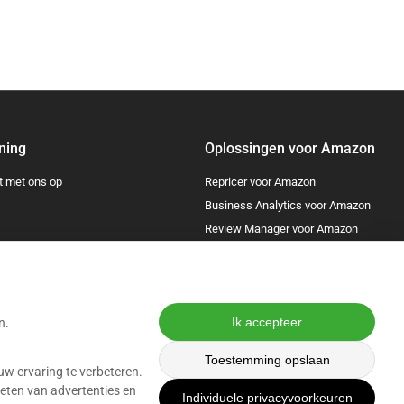
ning
Oplossingen voor Amazon
 met ons op
Repricer voor Amazon
Business Analytics voor Amazon
Review Manager voor Amazon
Lost & Found voor Amazon
Ik accepteer
n.
Toestemming opslaan
Abonneren
uw ervaring te verbeteren.
meten van advertenties en
Gegevens worden verwerkt in overeenstemming met ons
Privacybeleid
.
Individuele privacyvoorkeuren