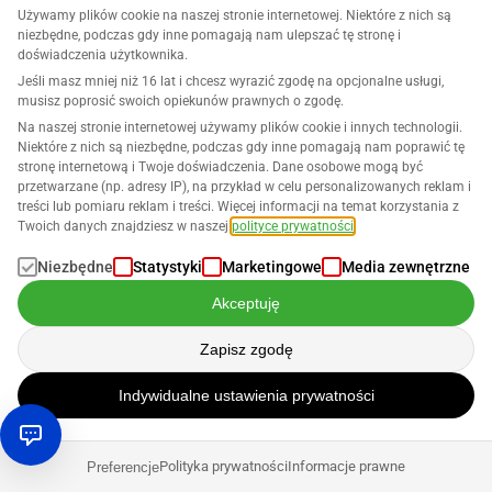
Używamy plików cookie na naszej stronie internetowej. Niektóre z nich są
Kontrola cen produktów na podstawie numerów zamówień
niezbędne, podczas gdy inne pomagają nam ulepszać tę stronę i
doświadczenia użytkownika.
Twoje wyniki sprzedaży są istotne dla tej strategii
Jeśli masz mniej niż 16 lat i chcesz wyrazić zgodę na opcjonalne usługi,
musisz poprosić swoich opiekunów prawnych o zgodę.
optymalizacji. SELLERLOGIC dostosowuje Twoją cenę
Na naszej stronie internetowej używamy plików cookie i innych technologii.
sprzedaży w górę, gdy tylko otrzymasz zamówienia w
Niektóre z nich są niezbędne, podczas gdy inne pomagają nam poprawić tę
określonym czasie. Jeśli oczekiwane wyniki sprzedaży nie
stronę internetową i Twoje doświadczenia. Dane osobowe mogą być
zostaną osiągnięte, nasze narzędzie cenowe koryguje cenę
przetwarzane (np. adresy IP), na przykład w celu personalizowanych reklam i
treści lub pomiaru reklam i treści. Więcej informacji na temat korzystania z
w dół. Aby zobrazować korzyści z tej strategii: możesz
Twoich danych znajdziesz w naszej
polityce prywatności
.
kontrolować cenę produktu za pomocą liczby zamówień.
Niezbędne
Statystyki
Marketingowe
Media zewnętrzne
Określasz minimalną liczbę razy, jaką przedmiot musi być
Akceptuję
sprzedany w danym okresie (np. pięć razy dziennie lub
dziesięć razy w tygodniu). Jeśli ten cel nie zostanie
Zapisz zgodę
osiągnięty lub, w najgorszym przypadku, nie ma żadnej
sprzedaży, obniż cenę o kilka centów, aby stworzyć większą
Indywidualne ustawienia prywatności
zachętę do zakupu.
Polityka prywatności
Informacje prawne
Preferencje