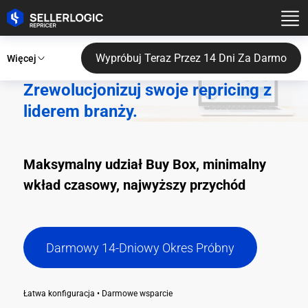
Wypróbuj Teraz Przez 14 Dni Za Darmo
Więcej
Zrewolucjonizuj swoje repricing z
liderem branży.
Maksymalny udział Buy Box, minimalny
wkład czasowy, najwyższy przychód
Darmowy 14-Dniowy Okres Próbny
Łatwa konfiguracja • Darmowe wsparcie