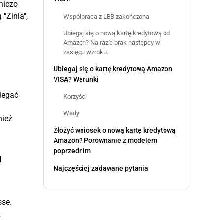
niczo
"Zinia",
Współpraca z LBB zakończona
Ubiegaj się o nową kartę kredytową od
Amazon? Na razie brak następcy w
zasięgu wzroku.
Ubiegaj się o kartę kredytową Amazon
VISA? Warunki
biegać
Korzyści
Wady
nież
Złożyć wniosek o nową kartę kredytową
Amazon? Porównanie z modelem
poprzednim
u
Najczęściej zadawane pytania
sse.
m