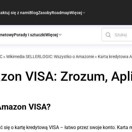
aktuj się z nami
Blog
Zasoby
Roadmap
Więcej
rnetowy
Porady i sztuczki
Więcej
IC
»
Wikimedia SELLERLOGIC: Wszystko o Amazonie
»
Karta kredytowa A
on VISA: Zrozum, Apli
 Amazon VISA?
się o kartę kredytową VISA – łatwo przez swoje konto. Karta