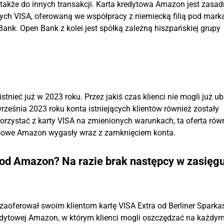
akże do innych transakcji. Karta kredytowa Amazon jest zasad
ch VISA, oferowaną we współpracy z niemiecką filią pod marką 
Bank. Open Bank z kolei jest spółką zależną hiszpańskiej grupy
tnieć już w 2023 roku. Przez jakiś czas klienci nie mogli już u
ześnia 2023 roku konta istniejących klientów również zostały
orzystać z karty VISA na zmienionych warunkach, ta oferta rów
usowe Amazon wygasły wraz z zamknięciem konta.
 od Amazon? Na razie brak następcy w zasięg
zaoferował swoim klientom kartę VISA Extra od Berliner Sparka
redytowej Amazon, w którym klienci mogli oszczędzać na każdy