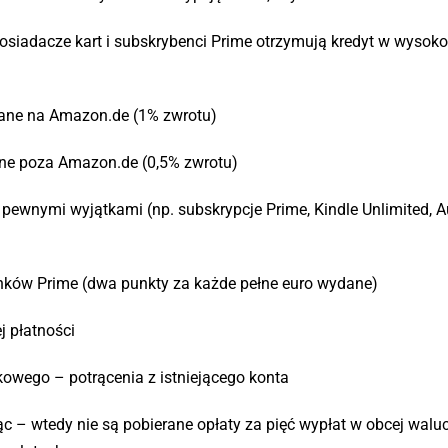
osiadacze kart i subskrybenci Prime otrzymują kredyt w wysoko
ane na Amazon.de (1% zwrotu)
ne poza Amazon.de (0,5% zwrotu)
ewnymi wyjątkami (np. subskrypcje Prime, Kindle Unlimited, Au
nków Prime (dwa punkty za każde pełne euro wydane)
j płatności
owego – potrącenia z istniejącego konta
 – wtedy nie są pobierane opłaty za pięć wypłat w obcej waluc