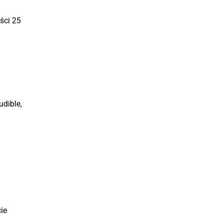
ści 25
dible,
ie