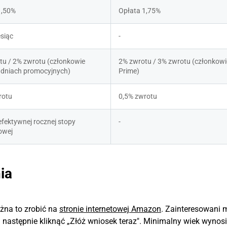
1,50%
Opłata 1,75%
esiąc
-
u / 2% zwrotu (członkowie 
2% zwrotu / 3% zwrotu (członkowie
 dniach promocyjnych)
Prime)
rotu
0,5% zwrotu
fektywnej rocznej stopy 
-
owej
ia
żna to zrobić na
stronie internetowej Amazon
. Zainteresowani
następnie kliknąć „Złóż wniosek teraz". Minimalny wiek wynosi 