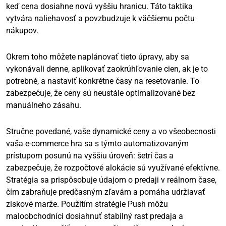
keď cena dosiahne novú vyššiu hranicu. Táto taktika
vytvára naliehavosť a povzbudzuje k väčšiemu počtu
nákupov.
Okrem toho môžete naplánovať tieto úpravy, aby sa
vykonávali denne, aplikovať zaokrúhľovanie cien, ak je to
potrebné, a nastaviť konkrétne časy na resetovanie. To
zabezpečuje, že ceny sú neustále optimalizované bez
manuálneho zásahu.
Stručne povedané, vaše dynamické ceny a vo všeobecnosti
vaša e-commerce hra sa s týmto automatizovaným
prístupom posunú na vyššiu úroveň: šetrí čas a
zabezpečuje, že rozpočtové alokácie sú využívané efektívne.
Stratégia sa prispôsobuje údajom o predaji v reálnom čase,
čím zabraňuje predčasným zľavám a pomáha udržiavať
ziskové marže. Použitím stratégie Push môžu
maloobchodníci dosiahnuť stabilný rast predaja a