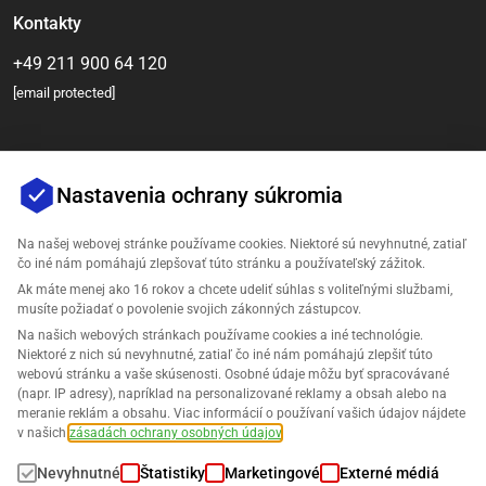
Kontakty
+49 211 900 64 120
[email protected]
Nastavenia ochrany súkromia
Na našej webovej stránke používame cookies. Niektoré sú nevyhnutné, zatiaľ
čo iné nám pomáhajú zlepšovať túto stránku a používateľský zážitok.
Ak máte menej ako 16 rokov a chcete udeliť súhlas s voliteľnými službami,
Spoločnosť
musíte požiadať o povolenie svojich zákonných zástupcov.
Na našich webových stránkach používame cookies a iné technológie.
Podpora
Niektoré z nich sú nevyhnutné, zatiaľ čo iné nám pomáhajú zlepšiť túto
webovú stránku a vaše skúsenosti. Osobné údaje môžu byť spracovávané
(napr. IP adresy), napríklad na personalizované reklamy a obsah alebo na
Riešenia pre Amazon
meranie reklám a obsahu. Viac informácií o používaní vašich údajov nájdete
v našich
zásadách ochrany osobných údajov
.
Slovenčina
Nevyhnutné
Štatistiky
Marketingové
Externé médiá