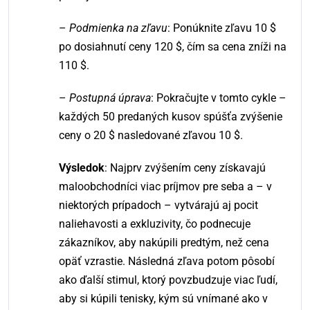
–
Podmienka na zľavu
: Ponúknite zľavu 10 $
po dosiahnutí ceny 120 $, čím sa cena zníži na
110 $.
–
Postupná úprava
: Pokračujte v tomto cykle –
každých 50 predaných kusov spúšťa zvýšenie
ceny o 20 $ nasledované zľavou 10 $.
Výsledok
: Najprv zvýšením ceny získavajú
maloobchodníci viac príjmov pre seba a – v
niektorých prípadoch – vytvárajú aj pocit
naliehavosti a exkluzivity, čo podnecuje
zákazníkov, aby nakúpili predtým, než cena
opäť vzrastie. Následná zľava potom pôsobí
ako ďalší stimul, ktorý povzbudzuje viac ľudí,
aby si kúpili tenisky, kým sú vnímané ako v