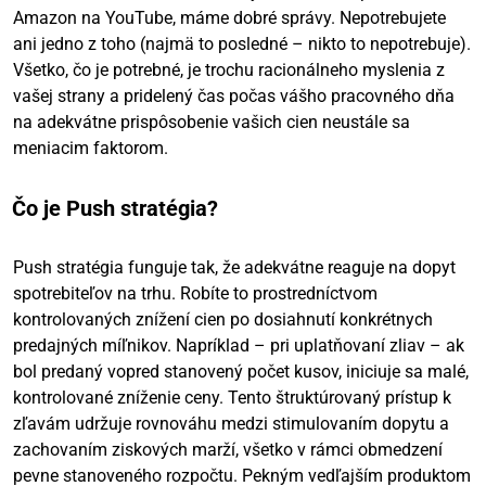
Amazon na YouTube, máme dobré správy. Nepotrebujete
ani jedno z toho (najmä to posledné – nikto to nepotrebuje).
Všetko, čo je potrebné, je trochu racionálneho myslenia z
vašej strany a pridelený čas počas vášho pracovného dňa
na adekvátne prispôsobenie vašich cien neustále sa
meniacim faktorom.
Čo je Push stratégia?
Push stratégia funguje tak, že adekvátne reaguje na dopyt
spotrebiteľov na trhu. Robíte to prostredníctvom
kontrolovaných znížení cien po dosiahnutí konkrétnych
predajných míľnikov. Napríklad – pri uplatňovaní zliav – ak
bol predaný vopred stanovený počet kusov, iniciuje sa malé,
kontrolované zníženie ceny. Tento štruktúrovaný prístup k
zľavám udržuje rovnováhu medzi stimulovaním dopytu a
zachovaním ziskových marží, všetko v rámci obmedzení
pevne stanoveného rozpočtu. Pekným vedľajším produktom