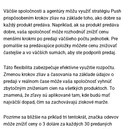
Väčšie spoločnosti a agentúry môžu využiť stratégiu Push
prispôsobením krokov zliav na základe toho, ako dobre sa
každý produkt predáva. Napríklad, ak sa produkt predáva
dobre, vaša spoločnosť môže rozhodnúť znížiť cenu
menšími krokmi po predaji väčšieho počtu jednotiek. Pre
pomalšie sa predávajúce položky môžete cenu znižovať
častejšie a vo väčších sumách, aby ste podporili predaj.
Táto flexibilita zabezpečuje efektívne využitie rozpočtu.
Zmenou krokov zliav a časovania na základe údajov o
predaji v reálnom čase môže vaša spoločnosť vyhnúť
zbytočným zníženiam cien na všetkých produktoch. To
znamená, že zľavy sú aplikované tam, kde budú mať
najväčší dopad, čím sa zachovávajú ziskové marže.
Pozrime sa bližšie na príklad tri tentokrát, značka odevov
môže znížiť ceny o 3 doláre za každých 30 predaných