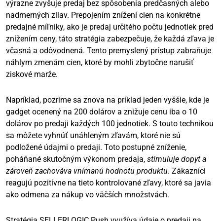
výrazne zvyšuje predaj bez spôsobenia predčasných alebo
nadmerných zliav. Prepojením znížení cien na konkrétne
predajné míľniky, ako je predaj určitého počtu jednotiek pred
znížením ceny, táto stratégia zabezpečuje, že každá zľava je
včasná a odôvodnená. Tento premyslený prístup zabraňuje
náhlym zmenám cien, ktoré by mohli zbytočne narušiť
ziskové marže.
Napríklad, pozrime sa znova na príklad jeden vyššie, kde je
gadget ocenený na 200 dolárov a znižuje cenu iba o 10
dolárov po predaji každých 100 jednotiek. S touto technikou
sa môžete vyhnúť unáhleným zľavám, ktoré nie sú
podložené údajmi o predaji. Toto postupné zníženie,
poháňané skutočným výkonom predaja,
stimuluje dopyt a
zároveň zachováva vnímanú hodnotu produktu
. Zákazníci
reagujú pozitívne na tieto kontrolované zľavy, ktoré sa javia
ako odmena za nákup vo väčších množstvách.
Stratégia SELLERLOGIC Push využíva údaje o predaji na