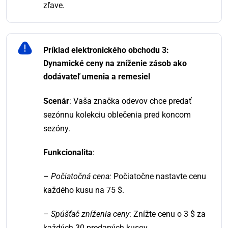
zľave.
Príklad elektronického obchodu 3:
Dynamické ceny na zníženie zásob ako
dodávateľ umenia a remesiel
Scenár
: Vaša značka odevov chce predať
sezónnu kolekciu oblečenia pred koncom
sezóny.
Funkcionalita
:
–
Počiatočná cena:
Počiatočne nastavte cenu
každého kusu na 75 $.
–
Spúšťač zníženia ceny
: Znížte cenu o 3 $ za
každých 30 predaných kusov.