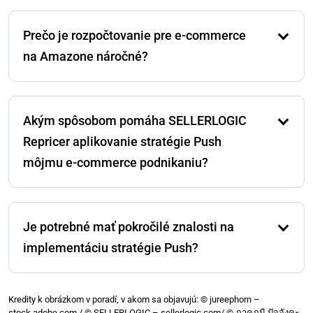
Prečo je rozpočtovanie pre e-commerce
na Amazone náročné?
Rozpočtovanie môže byť ťažké kvôli faktorom, ako sú
neustále rastúce poplatky za FBA, konkurenti, ktorí
Akým spôsobom pomáha SELLERLOGIC
znižujú ceny, a výdavky na reklamu. Tieto
obmedzenia robia nevyhnutným prijať dynamické
Repricer aplikovanie stratégie Push
cenové stratégie, ako je SELLERLOGIC Repricer, aby sa
môjmu e-commerce podnikaniu?
maximalizoval predaj bez nadmerného míňania.
SELLERLOGIC Repricer automatizuje stratégiu Push
pre nekonečný počet produktov, zabezpečuje
Je potrebné mať pokročilé znalosti na
kontrolované úpravy cien na základe predajných
míľnikov. To pomáha novým aj skúseným predajcom
implementáciu stratégie Push?
zvyšovať ROI udržiavaním rovnováhy medzi
stimulovaním dopytu a zachovaním ziskových marží
Nie sú potrebné pokročilé znalosti na implementáciu
v rámci pevného rozpočtu.
stratégie Push. Zahŕňa racionálne myslenie a určitý
Kredity k obrázkom v poradí, v akom sa objavujú: © jureephorn –
stock.adobe.com / © SELLERLOGIC – sellerlogic.com/ © ภาคภูมิ ปัจจังคะ