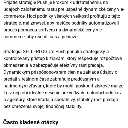
Prijatie stratégie Push je krokom k udržateľnému, na
údajoch založenému rastu pre úspešné dynamické ceny v e-
commerce. Hoci podniky všetkých veľkostí profitujú z tejto
stratégie, má zmysel, aby rastúce podniky automatizovali
proces pomocou softvéru na dynamické ceny v e-
commerce, aby ušetrili čas a peniaze.
Stratégia SELLERLOGIC’s Push ponúka strategický a
kontrolovaný prístup k zľavám, ktorý rešpektuje rozpočtové
obmedzenia a zabezpečuje efektívny rast predaja.
Dynamickým prispôsobovaním cien na základe údajov o
predaji v reálnom čase zabraňuje predčasným a
nadmerným zľavám, ktoré by mohli poškodiť ziskové marže.
To z nej robí ideálne riešenie pre veľkých maloobchodníkov
a agentúry, ktoré hľadajú spoľahlivý, stabilný rast predaja
bez ohrozenia svojej finančnej stability.
Často kladené otázky