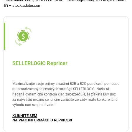
čas na úpravu cien na základe meniacich sa trhových
ตา – stock.adobe.com
faktorov. Stratégia sa môže aplikovať manuálne alebo
automaticky pomocou SELLERLOGIC Repricer pre
lepšiu efektivitu, keď sa vaše produktové portfólio
rozrastá.
SELLERLOGIC Repricer
Maximalizujte svoje príjmy s vašimi B2B a B2C ponukami pomocou
automatizovaných cenových stratégií SELLERLOGIC. Naša AI
riadená dynamická kontrola cien zabezpečuje, že získate Buy Box
za najvyššiu možnú cenu, čím zaručíte, že vždy máte konkurenčnú
výhodu nad svojimi rivalmi.
KLIKNITE SEM
NA VIAC INFORMÁCIÍ O REPRICERI