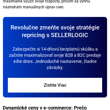
maximálne využiť svoje rozpočty, pričom sa vyhnú
nástrahám manuálnych úprav cien.
Revolučne zmeňte svoje stratégie
repricing s SELLERLOGIC
Zabezpečte si 14-dňovú bezplatnú skúšku a
začnite maximalizovať svoje B2B a B2C predaje
ešte dnes. Jednoduché nastavenie, žiadne
záväzky.
Zistite Viac
Dynamické ceny v e-commerce: Prečo