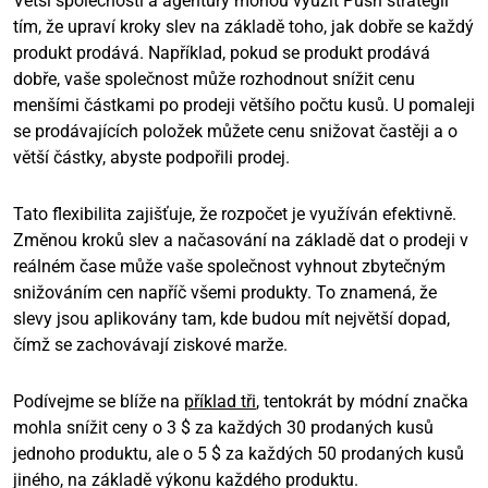
Větší společnosti a agentury mohou využít Push strategii
tím, že upraví kroky slev na základě toho, jak dobře se každý
produkt prodává. Například, pokud se produkt prodává
dobře, vaše společnost může rozhodnout snížit cenu
menšími částkami po prodeji většího počtu kusů. U pomaleji
se prodávajících položek můžete cenu snižovat častěji a o
větší částky, abyste podpořili prodej.
Tato flexibilita zajišťuje, že rozpočet je využíván efektivně.
Změnou kroků slev a načasování na základě dat o prodeji v
reálném čase může vaše společnost vyhnout zbytečným
snižováním cen napříč všemi produkty. To znamená, že
slevy jsou aplikovány tam, kde budou mít největší dopad,
čímž se zachovávají ziskové marže.
Podívejme se blíže na
příklad tři
, tentokrát by módní značka
mohla snížit ceny o 3 $ za každých 30 prodaných kusů
jednoho produktu, ale o 5 $ za každých 50 prodaných kusů
jiného, na základě výkonu každého produktu.