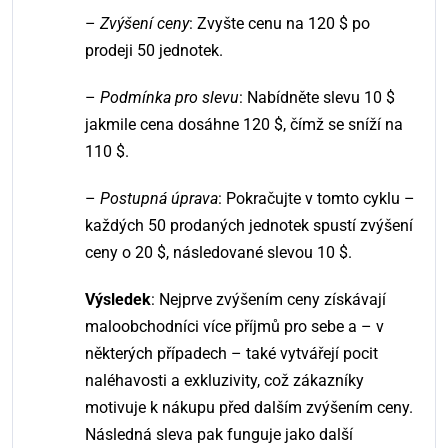
–
Zvýšení ceny
: Zvyšte cenu na 120 $ po
prodeji 50 jednotek.
–
Podmínka pro slevu
: Nabídněte slevu 10 $
jakmile cena dosáhne 120 $, čímž se sníží na
110 $.
–
Postupná úprava
: Pokračujte v tomto cyklu –
každých 50 prodaných jednotek spustí zvýšení
ceny o 20 $, následované slevou 10 $.
Výsledek
: Nejprve zvýšením ceny získávají
maloobchodníci více příjmů pro sebe a – v
některých případech – také vytvářejí pocit
naléhavosti a exkluzivity, což zákazníky
motivuje k nákupu před dalším zvýšením ceny.
Následná sleva pak funguje jako další