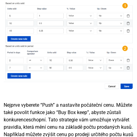
Nejprve vyberete “Push” a nastavíte počáteční cenu. Můžete
také povolit funkce jako “Buy Box keep”, abyste zůstali
konkurenceschopní. Tato strategie vám umožňuje vytvářet
pravidla, která mění cenu na základě počtu prodaných kusů.
Například můžete zvýšit cenu po prodeji určitého počtu kusů