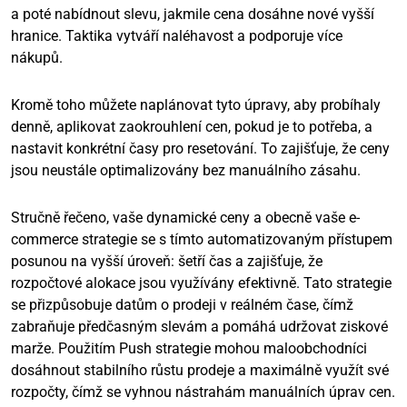
a poté nabídnout slevu, jakmile cena dosáhne nové vyšší
hranice. Taktika vytváří naléhavost a podporuje více
nákupů.
Kromě toho můžete naplánovat tyto úpravy, aby probíhaly
denně, aplikovat zaokrouhlení cen, pokud je to potřeba, a
nastavit konkrétní časy pro resetování. To zajišťuje, že ceny
jsou neustále optimalizovány bez manuálního zásahu.
Stručně řečeno, vaše dynamické ceny a obecně vaše e-
commerce strategie se s tímto automatizovaným přístupem
posunou na vyšší úroveň: šetří čas a zajišťuje, že
rozpočtové alokace jsou využívány efektivně. Tato strategie
se přizpůsobuje datům o prodeji v reálném čase, čímž
zabraňuje předčasným slevám a pomáhá udržovat ziskové
marže. Použitím Push strategie mohou maloobchodníci
dosáhnout stabilního růstu prodeje a maximálně využít své
rozpočty, čímž se vyhnou nástrahám manuálních úprav cen.