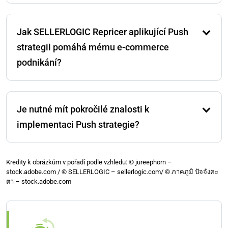
Rozpočtování může být obtížné kvůli faktorům, jako
jsou neustále rostoucí poplatky za FBA, konkurenti,
Jak SELLERLOGIC Repricer aplikující Push
kteří snižují ceny, a výdaje na reklamu. Tyto omezení
činí nezbytným přijetí dynamických cenových
strategii pomáhá mému e-commerce
strategií, jako je SELLERLOGIC Repricer, aby se
podnikání?
maximalizovaly prodeje bez nadměrných výdajů.
SELLERLOGIC Repricer automatizuje Push strategii
pro nekonečný počet produktů, zajišťuje kontrolované
Je nutné mít pokročilé znalosti k
úpravy cen na základě prodejních milníků. To pomáhá
jak novým, tak zkušeným prodejcům zvyšovat
implementaci Push strategie?
návratnost investic tím, že udržují rovnováhu mezi
stimulací poptávky a zachováním ziskových marží v
Není nutné mít pokročilé znalosti k implementaci
rámci pevného rozpočtu.
Push strategie. Zahrnuje racionální myšlení a určité
Kredity k obrázkům v pořadí podle vzhledu: © jureephorn –
stock.adobe.com / © SELLERLOGIC – sellerlogic.com/ © ภาคภูมิ ปัจจังคะ
vyhrazené časové období na úpravu cen na základě
ตา – stock.adobe.com
měnících se tržních faktorů. Tato strategie může být
aplikována ručně nebo automaticky pomocí
SELLERLOGIC Repricer pro lepší efektivitu, jak se vaše
produktové portfolio rozrůstá.