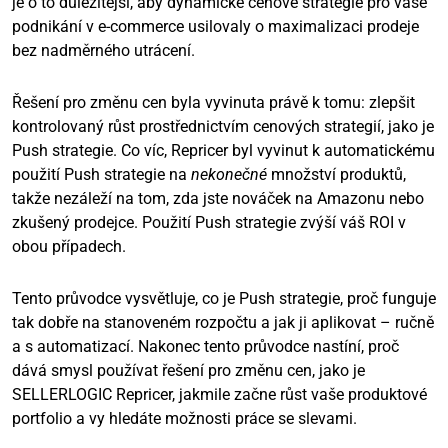
je o to důležitější, aby dynamické cenové strategie pro vaše
podnikání v e-commerce usilovaly o maximalizaci prodeje
bez nadměrného utrácení.
Řešení pro změnu cen byla vyvinuta právě k tomu: zlepšit
kontrolovaný růst prostřednictvím cenových strategií, jako je
Push strategie. Co víc, Repricer byl vyvinut k automatickému
použití Push strategie na
nekonečné
množství produktů,
takže nezáleží na tom, zda jste nováček na Amazonu nebo
zkušený prodejce. Použití Push strategie zvýší váš ROI v
obou případech.
Tento průvodce vysvětluje, co je Push strategie, proč funguje
tak dobře na stanoveném rozpočtu a jak ji aplikovat – ručně
a s automatizací. Nakonec tento průvodce nastíní, proč
dává smysl používat řešení pro změnu cen, jako je
SELLERLOGIC Repricer, jakmile začne růst vaše produktové
portfolio a vy hledáte možnosti práce se slevami.