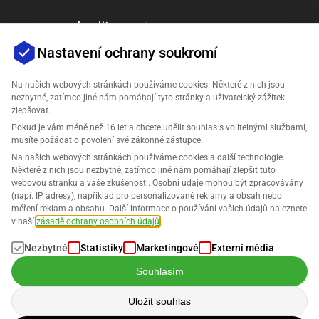
Nastavení ochrany soukromí
Na našich webových stránkách používáme cookies. Některé z nich jsou
nezbytné, zatímco jiné nám pomáhají tyto stránky a uživatelský zážitek
zlepšovat.
Společnost
Pokud je vám méně než 16 let a chcete udělit souhlas s volitelnými službami,
musíte požádat o povolení své zákonné zástupce.
Podpora
Na našich webových stránkách používáme cookies a další technologie.
Některé z nich jsou nezbytné, zatímco jiné nám pomáhají zlepšit tuto
webovou stránku a vaše zkušenosti. Osobní údaje mohou být zpracovávány
Řešení pro Amazon
(např. IP adresy), například pro personalizované reklamy a obsah nebo
měření reklam a obsahu. Další informace o používání vašich údajů naleznete
Čeština
v naší
zásadě ochrany osobních údajů
.
Nezbytné
Statistiky
Marketingové
Externí média
Souhlasím
Data jsou zpracovávána v souladu s našimi
Zásadami ochrany osobních
Uložit souhlas
údajů
.