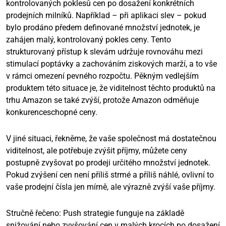
kontrolovaných poklesů cen po dosažení konkrétních
prodejních milníků. Například – při aplikaci slev – pokud
bylo prodáno předem definované množství jednotek, je
zahájen malý, kontrolovaný pokles ceny. Tento
strukturovaný přístup k slevám udržuje rovnováhu mezi
stimulací poptávky a zachováním ziskových marží, a to vše
v rámci omezení pevného rozpočtu. Pěkným vedlejším
produktem této situace je, že viditelnost těchto produktů na
trhu Amazon se také zvýší, protože Amazon odměňuje
konkurenceschopné ceny.
V jiné situaci, řekněme, že vaše společnost má dostatečnou
viditelnost, ale potřebuje zvýšit příjmy, můžete ceny
postupně zvyšovat po prodeji určitého množství jednotek.
Pokud zvýšení cen není příliš strmé a příliš náhlé, ovlivní to
vaše prodejní čísla jen mírně, ale výrazně zvýší vaše příjmy.
Stručně řečeno: Push strategie funguje na základě
snižování nebo zvyšování cen v malých krocích po dosažení