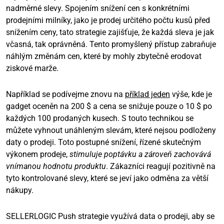
nadměrné slevy. Spojením snížení cen s konkrétními
prodejními milníky, jako je prodej určitého počtu kusů před
snížením ceny, tato strategie zajišťuje, že každá sleva je jak
včasná, tak oprávněná. Tento promyšlený přístup zabraňuje
náhlým změnám cen, které by mohly zbytečně erodovat
ziskové marže.
Například se podívejme znovu na
příklad jeden
výše, kde je
gadget oceněn na 200 $ a cena se snižuje pouze o 10 $ po
každých 100 prodaných kusech. S touto technikou se
můžete vyhnout unáhleným slevám, které nejsou podloženy
daty o prodeji. Toto postupné snížení, řízené skutečným
výkonem prodeje,
stimuluje poptávku a zároveň zachovává
vnímanou hodnotu produktu
. Zákazníci reagují pozitivně na
tyto kontrolované slevy, které se jeví jako odměna za větší
nákupy.
SELLERLOGIC Push strategie využívá data o prodeji, aby se