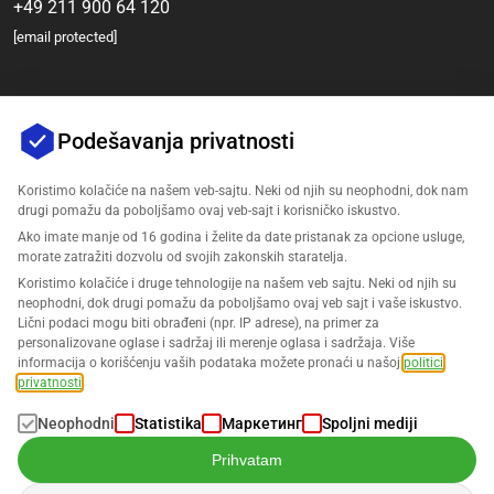
+49 211 900 64 120
[email protected]
Podešavanja privatnosti
Koristimo kolačiće na našem veb-sajtu. Neki od njih su neophodni, dok nam
drugi pomažu da poboljšamo ovaj veb-sajt i korisničko iskustvo.
Ako imate manje od 16 godina i želite da date pristanak za opcione usluge,
Компанија
morate zatražiti dozvolu od svojih zakonskih staratelja.
Koristimo kolačiće i druge tehnologije na našem veb sajtu. Neki od njih su
Подршка
neophodni, dok drugi pomažu da poboljšamo ovaj veb sajt i vaše iskustvo.
Lični podaci mogu biti obrađeni (npr. IP adrese), na primer za
personalizovane oglase i sadržaj ili merenje oglasa i sadržaja. Više
Rešenja za Amazon
informacija o korišćenju vaših podataka možete pronaći u našoj
politici
privatnosti
.
Srpski
Neophodni
Statistika
Маркетинг
Spoljni mediji
Prihvatam