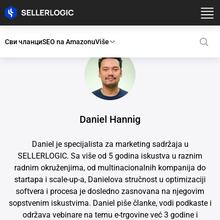
Сви чланци
SEO na Amazonu
Više
Daniel Hannig
Daniel je specijalista za marketing sadržaja u
SELLERLOGIC. Sa više od 5 godina iskustva u raznim
radnim okruženjima, od multinacionalnih kompanija do
startapa i scale-up-a, Danielova stručnost u optimizaciji
softvera i procesa je dosledno zasnovana na njegovim
sopstvenim iskustvima. Daniel piše članke, vodi podkaste i
održava vebinare na temu e-trgovine već 3 godine i