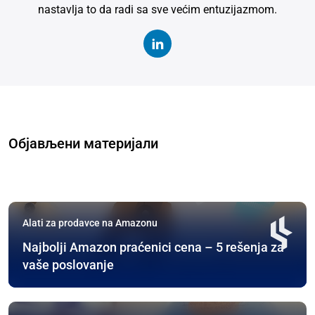
nastavlja to da radi sa sve većim entuzijazmom.
Објављени материјали
Alati za prodavce na Amazonu
Najbolji Amazon praćenici cena – 5 rešenja za
vaše poslovanje