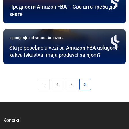
Предности Amazon FBA – Све што треба да
знате
Ispunjenje od strane Amazona
Šta je posebno u vezi sa Amazon FBA uslugom i
kakva iskustva imaju prodavci sa njom?
1
2
3
Kontakti