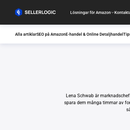
Lösningar för Amazon
Kontakt
Alla artiklar
SEO på Amazon
E-handel & Online Detaljhandel
Tip
Lena Schwab är marknadschef som
spara dem många timmar av forsk
s