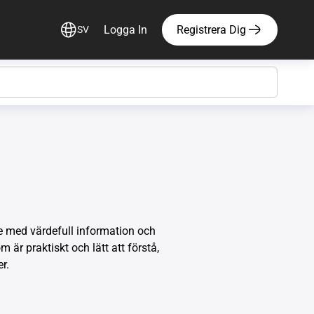
Logga In
Registrera Dig
SV
re med värdefull information och
r praktiskt och lätt att förstå,
r.