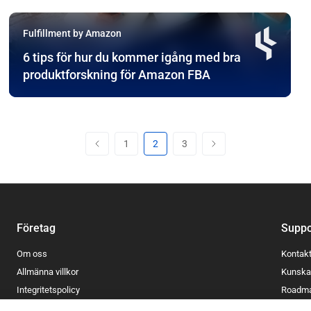
Fulfillment by Amazon
6 tips för hur du kommer igång med bra
produktforskning för Amazon FBA
1
2
3
Företag
Suppo
Om oss
Kontak
Allmänna villkor
Kunska
Integritetspolicy
Roadm
Cookiepolicy
Blogg