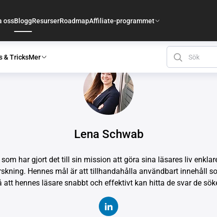
a oss
Blogg
Resurser
Roadmap
Affiliate-programmet
s & Tricks
Mer
Lena Schwab
 har gjort det till sin mission att göra sina läsares liv enkla
ning. Hennes mål är att tillhandahålla användbart innehåll som ä
å att hennes läsare snabbt och effektivt kan hitta de svar de söke