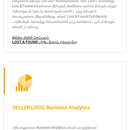
பிழைகளால் ஏற்படும் மீள்பணம் கோரிக்கைகளை அடையாளம் காண்கிறது.
Lost & Found சிக்கல்களை தீர்க்குதல், கோரிக்கை தாக்கல் செய்தல் மற்றும்
அமேசானுடன் தொடர்பு கொள்ளுதல் உள்ளிட்ட முழு மீள்பணம்
செயல்முறையை நிர்வகிக்கிறது. உங்கள் Lost & Found Full-Service
டாஷ்போர்டில் அனைத்து மீள்பணங்களின் முழு கண்ணோட்டமும் எப்போதும்
உங்களிடம் உள்ளது.
இங்கே கிளிக் செய்யவும்
LOST & FOUND பற்றிய மேலும் தகவலுக்கு
SELLERLOGIC Business Analytics
அமேசானுக்கான Business Analytics உங்கள் லாபத்திற்கான