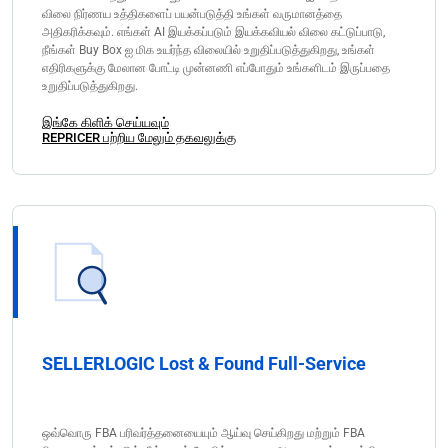
விலை நிர்ணய உத்திகளைப் பயன்படுத்தி உங்கள் வருமானத்தை
அதிகரிக்கவும். எங்கள் AI இயக்கப்படும் இயக்கவியல் விலை கட்டுப்பாடு,
நீங்கள் Buy Box ஐ மிக உயர்ந்த விலையில் உறுதிப்படுத்துகிறது, உங்கள்
எதிரிகளுக்கு மேலான போட்டி முன்னணி எப்போதும் உங்களிடம் இருப்பதை
உறுதிப்படுத்துகிறது.
இங்கே கிளிக் செய்யவும்
REPRICER பற்றிய மேலும் தகவலுக்கு
SELLERLOGIC Lost & Found Full-Service
ஒவ்வொரு FBA பரிவர்த்தனையையும் ஆய்வு செய்கிறது மற்றும் FBA