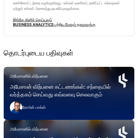
கண்ணோட்டத்தை வழங்குகிறது - உங்கள் வணிகம், தனிப்பட்ட சந்தைகள்
மற்றும் உங்கள் அனைத்து தயாரிப்புகளுக்காக.
இங்கே கிளிக் செய்யவும்
BUSINESS ANALYTICS பற்றிய மேலும் தகவலுக்கு
தொடர்புடைய பதிவுகள்
அமேசானில் விற்பனை
அமேசான் விற்பனை கட்டணங்கள்: சந்தையில்
வர்த்தகம் செய்வது எவ்வளவு செலவாகும்
ரோபின் பால்ஸ்
அமேசானில் விற்பனை