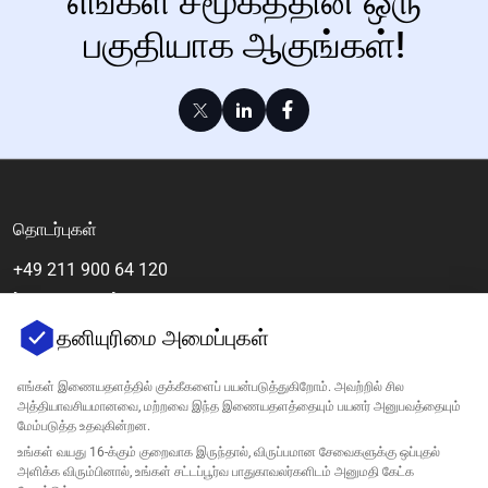
எங்கள் சமூகத்தின் ஒரு
பகுதியாக ஆகுங்கள்!
தொடர்புகள்
+49 211 900 64 120
[email protected]
தனியுரிமை அமைப்புகள்
எங்கள் இணையதளத்தில் குக்கீகளைப் பயன்படுத்துகிறோம். அவற்றில் சில
அத்தியாவசியமானவை, மற்றவை இந்த இணையதளத்தையும் பயனர் அனுபவத்தையும்
மேம்படுத்த உதவுகின்றன.
உங்கள் வயது 16-க்கும் குறைவாக இருந்தால், விருப்பமான சேவைகளுக்கு ஒப்புதல்
அளிக்க விரும்பினால், உங்கள் சட்டப்பூர்வ பாதுகாவலர்களிடம் அனுமதி கேட்க