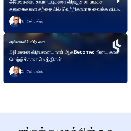
அமேசானில் தயாரிப்புகளை விற்குதல்: உங்கள்
சலுகைகளை சந்தையில் வெற்றிகரமாக வைக்க எப்படி
ரோபின் பால்ஸ்
அமேசானில் விற்பனை
அமேசான் விற்பனையாளர் ஆகBecome: நீண்ட கால
வெற்றிக்கான 3 உத்திகள்
ரோபின் பால்ஸ்