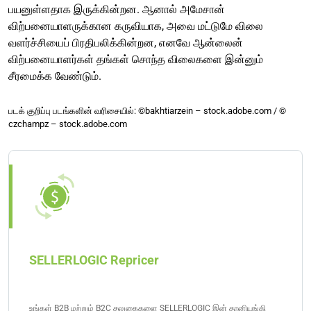
பயனுள்ளதாக இருக்கின்றன. ஆனால் அமேசான்
விற்பனையாளருக்கான கருவியாக, அவை மட்டுமே விலை
வளர்ச்சியைப் பிரதிபலிக்கின்றன, எனவே ஆன்லைன்
விற்பனையாளர்கள் தங்கள் சொந்த விலைகளை இன்னும்
சீரமைக்க வேண்டும்.
படக் குறிப்பு படங்களின் வரிசையில்: ©bakhtiarzein – stock.adobe.com / ©
czchampz – stock.adobe.com
SELLERLOGIC Repricer
உங்கள் B2B மற்றும் B2C சலுகைகளை SELLERLOGIC இன் தானியங்கி