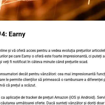
#4: Earny
ine și vă oferă acces pentru a vedea evoluția prețurilor articole
țurilor pe care Earny o oferă este foarte impresionantă, ci puteți
și veți fi notificat în câteva minute când prețurile scad.
consumatori decât pentru vânzători: cea mai impresionantă funcț
e le permite clienților să primească o rambursare a diferenței 
vă că prețul a scăzut.
 ca aplicație de tracker de prețuri Amazon (iOS și Android). Servi
 căutarea următoarei oferte. Dacă sunteți vânzător și doriți doar