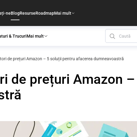
ați-ne
Blog
Resurse
Roadmap
Mai mult
aturi & Trucuri
Mai mult
itori de prețuri Amazon – 5 soluții pentru afacerea dumneavoastră
ri de prețuri Amazon – 
stră