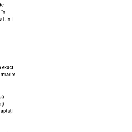
de
 în
 | .in |
 exact
urmărire
 să
ați
daptați