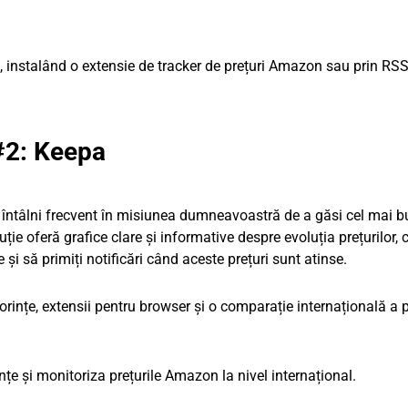
il, instalând o extensie de tracker de prețuri Amazon sau prin RSS
#2: Keepa
 întâlni frecvent în misiunea dumneavoastră de a găsi cel mai b
ie oferă grafice clare și informative despre evoluția prețurilor, 
e și să primiți notificări când aceste prețuri sunt atinse.
rințe, extensii pentru browser și o comparație internațională a p
țe și monitoriza prețurile Amazon la nivel internațional.