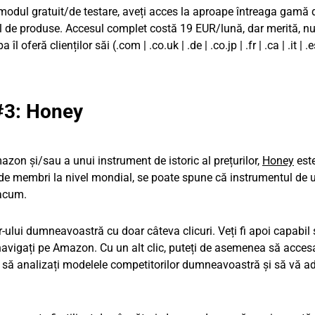
n modul gratuit/de testare, aveți acces la aproape întreaga gamă 
rul de produse. Accesul complet costă 19 EUR/lună, dar merită, nu
feră clienților săi (.com | .co.uk | .de | .co.jp | .fr | .ca | .it | .es
#3: Honey
azon și/sau a unui instrument de istoric al prețurilor,
Honey
este
 de membri la nivel mondial, se poate spune că instrumentul de 
 acum.
-ului dumneavoastră cu doar câteva clicuri. Veți fi apoi capabil
 navigați pe Amazon. Cu un alt clic, puteți de asemenea să acces
jută să analizați modelele competitorilor dumneavoastră și să vă a