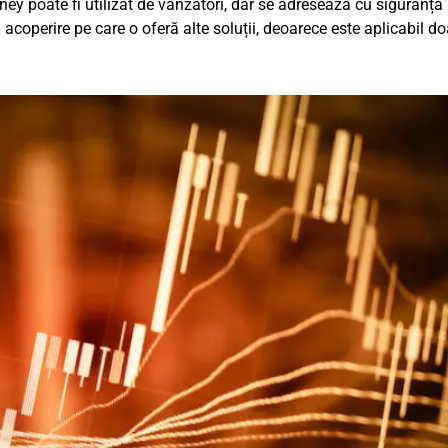
ey poate fi utilizat de vânzători, dar se adresează cu siguranță
coperire pe care o oferă alte soluții, deoarece este aplicabil do