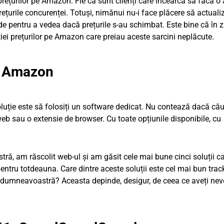
prețurilor pe Amazon. Fie că sunt clienți care încearcă să facă o
prețurile concurenței. Totuși, nimănui nu-i face plăcere să actuali
e pentru a vedea dacă prețurile s-au schimbat. Este bine că în zi
iei prețurilor pe Amazon care preiau aceste sarcini neplăcute.
pe Amazon
uție este să folosiți un software dedicat. Nu contează dacă cău
web sau o extensie de browser. Cu toate opțiunile disponibile, cu
ă, am răscolit web-ul și am găsit cele mai bune cinci soluții c
ntru totdeauna. Care dintre aceste soluții este cel mai bun trac
mneavoastră? Aceasta depinde, desigur, de ceea ce aveți nev