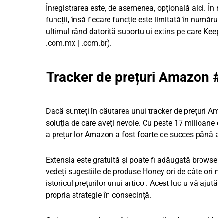
Înregistrarea este, de asemenea, opțională aici. Î
funcții, însă fiecare funcție este limitată în numă
ultimul rând datorită suportului extins pe care Keepa îl o
.com.mx | .com.br).
Tracker de prețuri Amazon 
Dacă sunteți în căutarea unui tracker de prețuri Am
soluția de care aveți nevoie. Cu peste 17 milioane
a prețurilor Amazon a fost foarte de succes până
Extensia este gratuită și poate fi adăugată browser
vedeți sugestiile de produse Honey ori de câte ori
istoricul prețurilor unui articol. Acest lucru vă a
propria strategie în consecință.