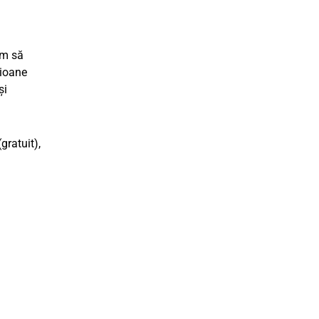
um să
lioane
și
gratuit),