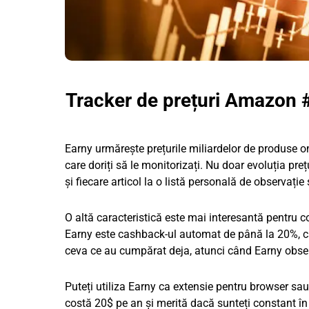
Tracker de prețuri Amazon 
Earny urmărește prețurile miliardelor de produse onl
care doriți să le monitorizați. Nu doar evoluția pre
și fiecare articol la o listă personală de observație 
O altă caracteristică este mai interesantă pentru 
Earny este cashback-ul automat de până la 20%, car
ceva ce au cumpărat deja, atunci când Earny obser
Puteți utiliza Earny ca extensie pentru browser sau
costă 20$ pe an și merită dacă sunteți constant în