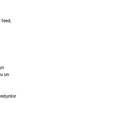
 feed,
un
cu un
rețurilor