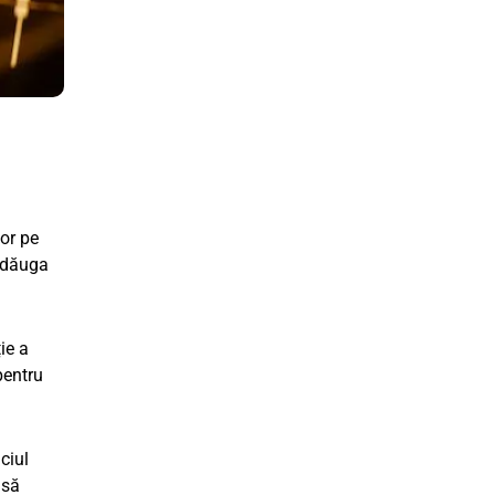
lor pe
 adăuga
ie a
pentru
ciul
 să