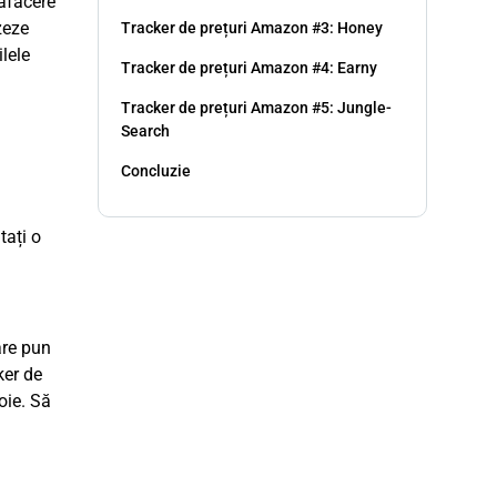
 afacere
zeze
Tracker de prețuri Amazon #3: Honey
lele
Tracker de prețuri Amazon #4: Earny
Tracker de prețuri Amazon #5: Jungle-
Search
Concluzie
tați o
are pun
ker de
oie. Să