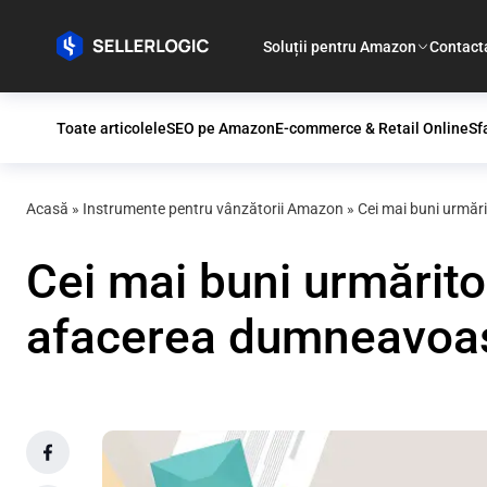
Soluții pentru Amazon
Contact
Toate articolele
SEO pe Amazon
E-commerce & Retail Online
Sf
Acasă
»
Instrumente pentru vânzătorii Amazon
»
Cei mai buni urmăr
Cei mai buni urmărito
afacerea dumneavoa