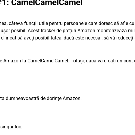
 #1: CamelCamelCamel
nea, câteva funcții utile pentru persoanele care doresc să afle c
ușor posibil. Acest tracker de prețuri Amazon monitorizează mi
el încât să aveți posibilitatea, dacă este necesar, să vă reduceți 
e pe Amazon la CamelCamelCamel. Totuși, dacă vă creați un cont (
ista dumneavoastră de dorințe Amazon.
singur loc.