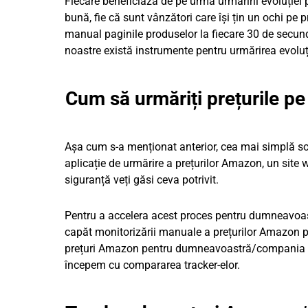
Fiecare beneficiază de pe urma urmăririi evoluției 
bună, fie că sunt vânzători care își țin un ochi pe 
manual paginile produselor la fiecare 30 de secund
noastre există instrumente pentru urmărirea evoluț
Cum să urmăriți prețurile 
Așa cum s-a menționat anterior, cea mai simplă sol
aplicație de urmărire a prețurilor Amazon, un site 
siguranță veți găsi ceva potrivit.
Pentru a accelera acest proces pentru dumneavoastr
capăt monitorizării manuale a prețurilor Amazon pe
prețuri Amazon pentru dumneavoastră/compania du
începem cu compararea tracker-elor.