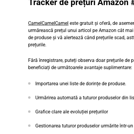
Tracker de prețuri Amazon
CamelCamelCamel
este gratuit și oferă, de aseme
urmărească prețul unui articol pe Amazon cât mai 
de produse și vă alertează când prețurile scad, astf
prețurile.
Fără înregistrare, puteți observa doar prețurile d
beneficiați de următoarele avantaje suplimentare:
Importarea unei liste de dorințe de produse.
Urmărirea automată a tuturor produselor din l
Grafice clare ale evoluției prețurilor
Gestionarea tuturor produselor urmărite într-un 