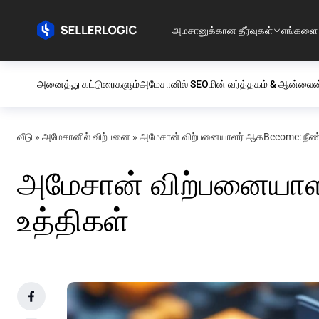
அமசானுக்கான தீர்வுகள்
எங்களை 
அனைத்து கட்டுரைகளும்
அமேசானில் SEO
மின் வர்த்தகம் & ஆன்லைன
வீடு
»
அமேசானில் விற்பனை
»
அமேசான் விற்பனையாளர் ஆகBecome: நீண்ட
அமேசான் விற்பனையாள
உத்திகள்