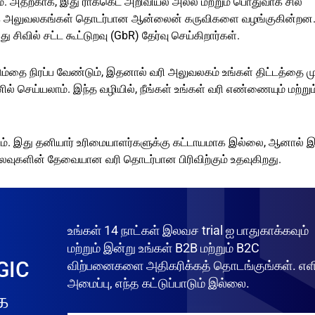
. அதற்காக, இது ராக்கெட் அறிவியல் அல்ல மற்றும் பொதுவாக சில
ர்த்தக அலுவலகங்கள் தொடர்பான ஆன்லைன் கருவிகளை வழங்குகின்றன.
 சிவில் சட்ட கூட்டுறவு (GbR) தேர்வு செய்கிறார்கள்.
ம்தை நிரப்ப வேண்டும், இதனால் வரி அலுவலகம் உங்கள் திட்டத்தை
 செய்யலாம். இந்த வழியில், நீங்கள் உங்கள் வரி எண்ணையும் மற்றும்
. இது தனியார் உரிமையாளர்களுக்கு கட்டாயமாக இல்லை, ஆனால் இ
செலவுகளின் தேவையான வரி தொடர்பான பிரிவிற்கும் உதவுகிறது.
உங்கள் 14 நாட்கள் இலவச trial ஐ பாதுகாக்கவும்
மற்றும் இன்று உங்கள் B2B மற்றும் B2C
GIC
விற்பனைகளை அதிகரிக்கத் தொடங்குங்கள். எள
அமைப்பு, எந்த கட்டுப்பாடும் இல்லை.
க