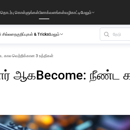
தொடர்பு கொள்ளுங்கள்
பிளாக்
வளங்கள்
வழிகாட்டி
மேலும்
் சில்லறை
குறிப்புகள் & Tricks
மேலும்
 கால வெற்றிக்கான 3 உத்திகள்
ர் ஆகBecome: நீண்ட க