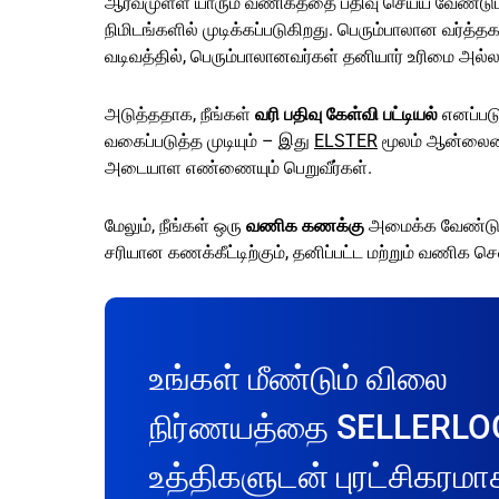
ஆர்வமுள்ள யாரும் வணிகத்தை பதிவு செய்ய வேண்டும்
நிமிடங்களில் முடிக்கப்படுகிறது. பெரும்பாலான வ
வடிவத்தில், பெரும்பாலானவர்கள் தனியார் உரிமை அல்லது
அடுத்ததாக, நீங்கள்
வரி பதிவு கேள்வி பட்டியல்
எனப்படு
வகைப்படுத்த முடியும் – இது
ELSTER
மூலம் ஆன்லைனில்
அடையாள எண்ணையும் பெறுவீர்கள்.
மேலும், நீங்கள் ஒரு
வணிக கணக்கு
அமைக்க வேண்டும்
சரியான கணக்கீட்டிற்கும், தனிப்பட்ட மற்றும் வணிக 
உங்கள் மீண்டும் விலை
நிர்ணயத்தை SELLERLO
உத்திகளுடன் புரட்சிகரமா