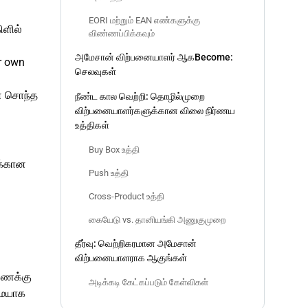
EORI மற்றும் EAN எண்களுக்கு
ிளில்
விண்ணப்பிக்கவும்
அமேசான் விற்பனையாளர் ஆகBecome:
r own
செலவுகள்
ன் சொந்த
நீண்ட கால வெற்றி: தொழில்முறை
விற்பனையாளர்களுக்கான விலை நிர்ணய
உத்திகள்
Buy Box உத்தி
ிக்கான
Push உத்தி
Cross-Product உத்தி
கையேடு vs. தானியங்கி அணுகுமுறை
தீர்வு: வெற்றிகரமான அமேசான்
விற்பனையாளராக ஆகுங்கள்
கணக்கு
அடிக்கடி கேட்கப்படும் கேள்விகள்
மையாக