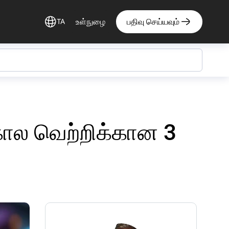
உள்நுழை
பதிவு செய்யவும்
TA
ால வெற்றிக்கான 3