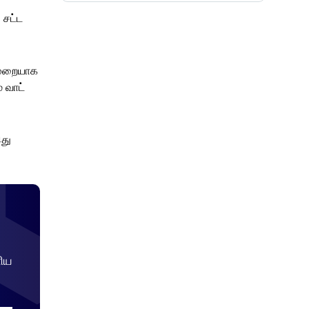
 சட்ட
 முறையாக
 வாட்
து
ிய