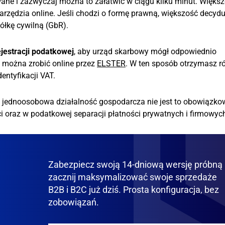
wane i zazwyczaj można to załatwić w ciągu kilku minut. Więks
zędzia online. Jeśli chodzi o formę prawną, większość decydu
ółkę cywilną (GbR).
jestracji podatkowej
, aby urząd skarbowy mógł odpowiednio
ż można zrobić online przez
ELSTER
. W ten sposób otrzymasz r
entyfikacji VAT.
o jednoosobowa działalność gospodarcza nie jest to obowiązkow
raz w podatkowej separacji płatności prywatnych i firmowyc
Zabezpiecz swoją 14-dniową wersję próbną 
zacznij maksymalizować swoje sprzedaże
B2B i B2C już dziś. Prosta konfiguracja, bez
zobowiązań.