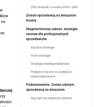
Złóż wniosek o numery EORI i EAN
 w
Zostań sprzedawcą na Amazonie:
adków
Koszty
 na
Długoterminowy sukces: strategie
nie
cenowe dla profesjonalnych
sprzedawców
Buy Box-strategie
Push-strategie
Strategia międzyproduktowa
Podejście ręczne vs. podejście
zautomatyzowane
Podsumowanie: Zostać udanym
sprzedawcą na Amazonie
darczej
rzy
Najczęściej zadawane pytania
alności