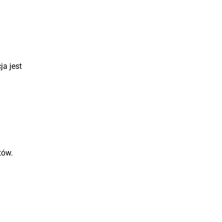
a jest
tów.