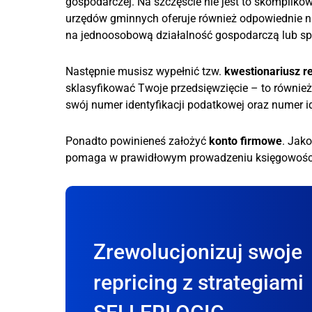
gospodarczej. Na szczęście nie jest to skompliko
urzędów gminnych oferuje również odpowiednie nar
na jednoosobową działalność gospodarczą lub sp
Następnie musisz wypełnić tzw.
kwestionariusz re
sklasyfikować Twoje przedsięwzięcie – to równie
swój numer identyfikacji podatkowej oraz numer id
Ponadto powinieneś założyć
konto firmowe
. Jak
pomaga w prawidłowym prowadzeniu księgowości o
Zrewolucjonizuj swoje
repricing z strategiami