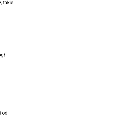
 takie
ógł
i od