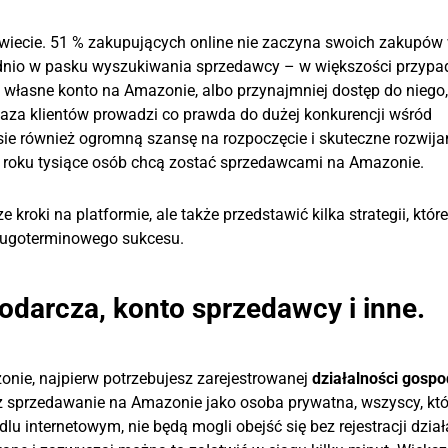
iecie. 51 % zakupujących online nie zaczyna swoich zakupów
rednio w pasku wyszukiwania sprzedawcy – w większości przyp
własne konto na Amazonie, albo przynajmniej dostęp do niego,
baza klientów prowadzi co prawda do dużej konkurencji wśród
sie również ogromną szansę na rozpoczęcie i skuteczne rozwija
o roku tysiące osób chcą zostać sprzedawcami na Amazonie.
 kroki na platformie, ale także przedstawić kilka strategii, które
ługoterminowego sukcesu.
odarcza, konto sprzedawcy i inne.
nie, najpierw potrzebujesz zarejestrowanej
działalności gospo
ż sprzedawanie na Amazonie jako osoba prywatna, wszyscy, któ
u internetowym, nie będą mogli obejść się bez rejestracji dział