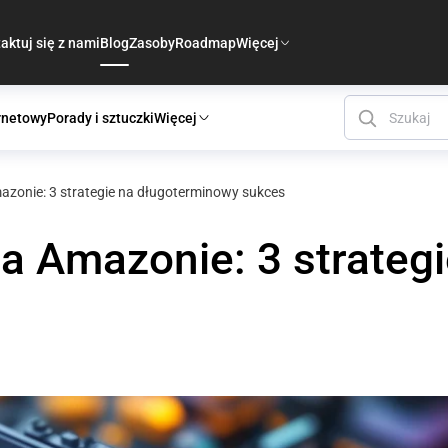
aktuj się z nami
Blog
Zasoby
Roadmap
Więcej
rnetowy
Porady i sztuczki
Więcej
zonie: 3 strategie na długoterminowy sukces
a Amazonie: 3 strateg