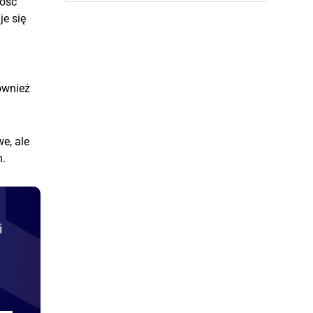
zość
je się
ównież
e, ale
h.
i