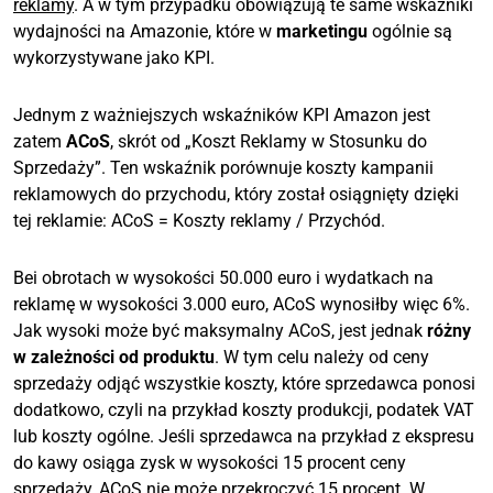
reklamy
. A w tym przypadku obowiązują te same wskaźniki
wydajności na Amazonie, które w
marketingu
ogólnie są
wykorzystywane jako KPI.
Jednym z ważniejszych wskaźników KPI Amazon jest
zatem
ACoS
, skrót od „Koszt Reklamy w Stosunku do
Sprzedaży”. Ten wskaźnik porównuje koszty kampanii
reklamowych do przychodu, który został osiągnięty dzięki
tej reklamie: ACoS = Koszty reklamy / Przychód.
Bei obrotach w wysokości 50.000 euro i wydatkach na
reklamę w wysokości 3.000 euro, ACoS wynosiłby więc 6%.
Jak wysoki może być maksymalny ACoS, jest jednak
różny
w zależności od produktu
. W tym celu należy od ceny
sprzedaży odjąć wszystkie koszty, które sprzedawca ponosi
dodatkowo, czyli na przykład koszty produkcji, podatek VAT
lub koszty ogólne. Jeśli sprzedawca na przykład z ekspresu
do kawy osiąga zysk w wysokości 15 procent ceny
sprzedaży, ACoS nie może przekroczyć 15 procent. W