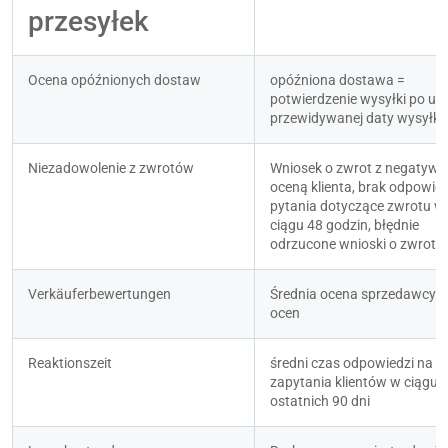
przesyłek
Ocena opóźnionych dostaw
opóźniona dostawa = 
potwierdzenie wysyłki po upł
przewidywanej daty wysyłki 
Niezadowolenie z zwrotów
Wniosek o zwrot z negatywn
oceną klienta, brak odpowied
pytania dotyczące zwrotu w 
ciągu 48 godzin, błędnie 
odrzucone wnioski o zwrot.
Verkäuferbewertungen
Średnia ocena sprzedawcy i l
ocen
Reaktionszeit
średni czas odpowiedzi na 
zapytania klientów w ciągu 
ostatnich 90 dni