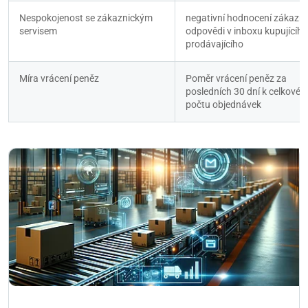
Nespokojenost se zákaznickým 
negativní hodnocení zákazník
servisem
odpovědi v inboxu kupujícího 
prodávajícího
Míra vrácení peněz
Poměr vrácení peněz za 
posledních 30 dní k celkovém
počtu objednávek