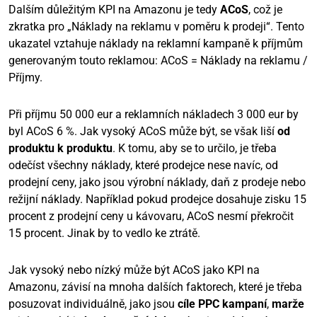
Dalším důležitým KPI na Amazonu je tedy
ACoS
, což je
zkratka pro „Náklady na reklamu v poměru k prodeji“. Tento
ukazatel vztahuje náklady na reklamní kampaně k příjmům
generovaným touto reklamou: ACoS = Náklady na reklamu /
Příjmy.
Při příjmu 50 000 eur a reklamních nákladech 3 000 eur by
byl ACoS 6 %. Jak vysoký ACoS může být, se však liší
od
produktu k produktu
. K tomu, aby se to určilo, je třeba
odečíst všechny náklady, které prodejce nese navíc, od
prodejní ceny, jako jsou výrobní náklady, daň z prodeje nebo
režijní náklady. Například pokud prodejce dosahuje zisku 15
procent z prodejní ceny u kávovaru, ACoS nesmí překročit
15 procent. Jinak by to vedlo ke ztrátě.
Jak vysoký nebo nízký může být ACoS jako KPI na
Amazonu, závisí na mnoha dalších faktorech, které je třeba
posuzovat individuálně, jako jsou
cíle PPC kampaní
,
marže