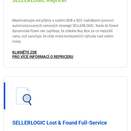
SELLERLOGIC Repricer
Maximalizujte své příjmy s vašimi B2B a B2C nabídkami pomocí
automatizovaných cenových strategií SELLERLOGIC. Naše AI řízené
dynamické řízení cen zajišťuje, že získáte Buy Box za co nejvyšší
cenu, což zaručuje, že vždy máte konkurenční výhodu nad svými
rivaly.
KLIKNĚTE ZDE
PRO VÍCE INFORMACÍ O REPRICERU
SELLERLOGIC Lost & Found Full-Service