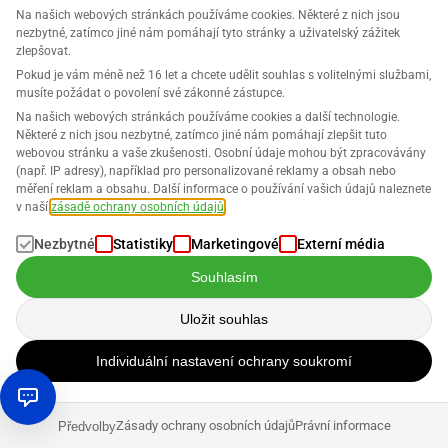
Na našich webových stránkách používáme cookies. Některé z nich jsou
nezbytné, zatímco jiné nám pomáhají tyto stránky a uživatelský zážitek
zlepšovat.
Společnost
Pokud je vám méně než 16 let a chcete udělit souhlas s volitelnými službami,
musíte požádat o povolení své zákonné zástupce.
Podpora
Na našich webových stránkách používáme cookies a další technologie.
Některé z nich jsou nezbytné, zatímco jiné nám pomáhají zlepšit tuto
webovou stránku a vaše zkušenosti. Osobní údaje mohou být zpracovávány
Řešení pro Amazon
(např. IP adresy), například pro personalizované reklamy a obsah nebo
měření reklam a obsahu. Další informace o používání vašich údajů naleznete
Čeština
v naší
zásadě ochrany osobních údajů
.
Nezbytné
Statistiky
Marketingové
Externí média
Souhlasím
Data jsou zpracovávána v souladu s našimi
Zásadami ochrany osobních
Uložit souhlas
údajů
.
Individuální nastavení ochrany soukromí
Copyright © 2026 SELLERLOGIC. Všechna práva vyhrazena
Zásady ochrany osobních údajů
Právní informace
Předvolby