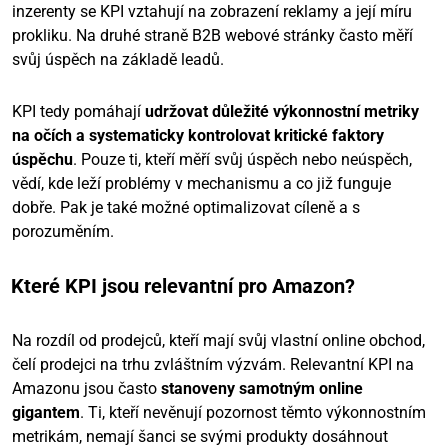
inzerenty se KPI vztahují na zobrazení reklamy a její míru
prokliku. Na druhé straně B2B webové stránky často měří
svůj úspěch na základě leadů.
KPI tedy pomáhají
udržovat důležité výkonnostní metriky
na očích a systematicky kontrolovat kritické faktory
úspěchu
. Pouze ti, kteří měří svůj úspěch nebo neúspěch,
vědí, kde leží problémy v mechanismu a co již funguje
dobře. Pak je také možné optimalizovat cíleně a s
porozuměním.
Které KPI jsou relevantní pro Amazon?
Na rozdíl od prodejců, kteří mají svůj vlastní online obchod,
čelí prodejci na trhu zvláštním výzvám. Relevantní KPI na
Amazonu jsou často
stanoveny samotným online
gigantem
. Ti, kteří nevěnují pozornost těmto výkonnostním
metrikám, nemají šanci se svými produkty dosáhnout