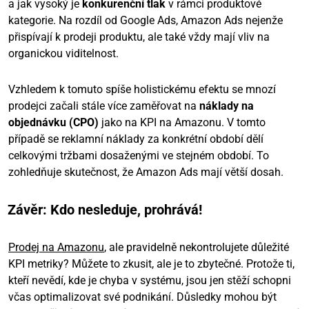
a jak vysoký je
konkurenční tlak
v rámci produktové
kategorie. Na rozdíl od Google Ads, Amazon Ads nejenže
přispívají k prodeji produktu, ale také vždy mají vliv na
organickou viditelnost.
Vzhledem k tomuto spíše holistickému efektu se mnozí
prodejci začali stále více zaměřovat na
náklady na
objednávku (CPO)
jako na KPI na Amazonu. V tomto
případě se reklamní náklady za konkrétní období dělí
celkovými tržbami dosaženými ve stejném období. To
zohledňuje skutečnost, že Amazon Ads mají větší dosah.
Závěr: Kdo nesleduje, prohrává!
Prodej na Amazonu
, ale pravidelně nekontrolujete důležité
KPI metriky? Můžete to zkusit, ale je to zbytečné. Protože ti,
kteří nevědí, kde je chyba v systému, jsou jen stěží schopni
včas optimalizovat své podnikání. Důsledky mohou být