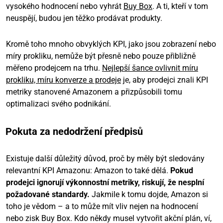
vysokého hodnocení nebo vyhrát
Buy Box
. A ti, kteří v tom
neuspějí, budou jen těžko prodávat produkty.
Kromě toho mnoho obvyklých KPI, jako jsou zobrazení nebo
míry prokliku, nemůže být přesně nebo pouze přibližně
měřeno prodejcem na trhu.
Nejlepší šance ovlivnit míru
prokliku, míru konverze a prodeje
je, aby prodejci znali KPI
metriky stanovené Amazonem a přizpůsobili tomu
optimalizaci svého podnikání.
Pokuta za nedodržení předpisů
Existuje další důležitý důvod, proč by měly být sledovány
relevantní KPI Amazonu: Amazon to také dělá.
Pokud
prodejci ignorují výkonnostní metriky, riskují, že nesplní
požadované standardy.
Jakmile k tomu dojde, Amazon si
toho je vědom – a to může mít vliv nejen na hodnocení
nebo zisk Buy Box. Kdo někdy musel vytvořit akční plán, ví,