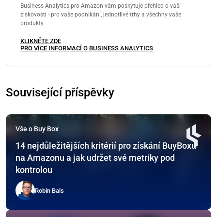
Business Analytics pro Amazon vám poskytuje přehled o vaší
ziskovosti - pro vaše podnikání, jednotlivé trhy a všechny vaše
produkty.
KLIKNĚTE ZDE
PRO VÍCE INFORMACÍ O BUSINESS ANALYTICS
Související příspěvky
Vše o Buy Box
14 nejdůležitějších kritérií pro získání BuyBoxu
na Amazonu a jak udržet své metriky pod
kontrolou
Robin Bals