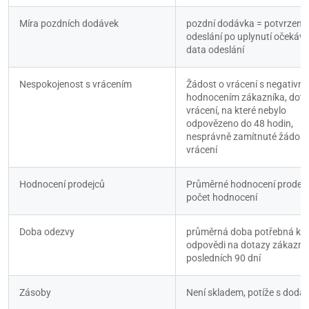
Míra pozdních dodávek
pozdní dodávka = potvrzení o
odeslání po uplynutí očekáv
data odeslání
Nespokojenost s vrácením
Žádost o vrácení s negativní
hodnocením zákazníka, dota
vrácení, na které nebylo 
odpovězeno do 48 hodin, 
nesprávně zamítnuté žádosti
vrácení
Hodnocení prodejců
Průměrné hodnocení prodejce
počet hodnocení
Doba odezvy
průměrná doba potřebná k 
odpovědi na dotazy zákazník
posledních 90 dní
Zásoby
Není skladem, potíže s dodá