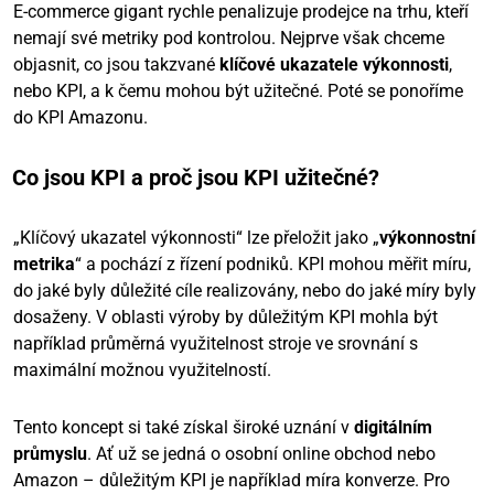
E-commerce gigant rychle penalizuje prodejce na trhu, kteří
nemají své metriky pod kontrolou. Nejprve však chceme
objasnit, co jsou takzvané
klíčové ukazatele výkonnosti
,
nebo KPI, a k čemu mohou být užitečné. Poté se ponoříme
do KPI Amazonu.
Co jsou KPI a proč jsou KPI užitečné?
„Klíčový ukazatel výkonnosti“ lze přeložit jako „
výkonnostní
metrika
“ a pochází z řízení podniků. KPI mohou měřit míru,
do jaké byly důležité cíle realizovány, nebo do jaké míry byly
dosaženy. V oblasti výroby by důležitým KPI mohla být
například průměrná využitelnost stroje ve srovnání s
maximální možnou využitelností.
Tento koncept si také získal široké uznání v
digitálním
průmyslu
. Ať už se jedná o osobní online obchod nebo
Amazon – důležitým KPI je například míra konverze. Pro