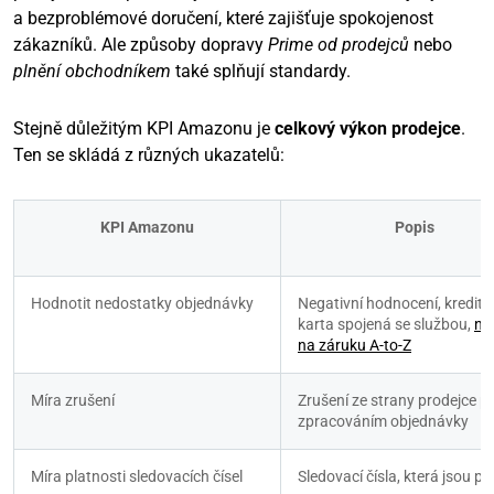
a bezproblémové doručení, které zajišťuje spokojenost
zákazníků. Ale způsoby dopravy
Prime od prodejců
nebo
plnění obchodníkem
také splňují standardy.
Stejně důležitým KPI Amazonu je
celkový výkon prodejce
.
Ten se skládá z různých ukazatelů:
KPI Amazonu
Popis
Hodnotit nedostatky objednávky
Negativní hodnocení, kreditní
karta spojená se službou, 
nár
na záruku A-to-Z
Míra zrušení
Zrušení ze strany prodejce př
zpracováním objednávky
Míra platnosti sledovacích čísel
Sledovací čísla, která jsou pl