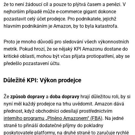
že to není žádoucí cíl a pouze to plýtvá časem a penězi. V
nejhorším případě může e-commerce gigant dokonce
pozastavit celý účet prodejce. Pro podnikatele, jejichž
hlavním podnikáním je Amazon, by to byla katastrofa.
Proto je mnoho důvodů pro sledování všech výkonnostních
metrik. Pokud hrozí, že se nějaký KPI Amazonu dostane do
kritické oblasti, mohou být včas přijata protiopatření, aby se
předešlo pozastavení účtu.
Důležité KPI: Výkon prodejce
Že
způsob dopravy
a
doba dopravy
hrají důležitou roli, by si
nyní měl každý prodejce na trhu uvědomit. Amazon dává
přednost, když obchodníci odesílají prostřednictvím
interního programu „Plněno Amazonem“ (FBA)
. Na jedné
straně to přináší dodatečné příjmy do pokladny
poskytovatele platformy, na druhé straně to zaručuje rychlé