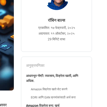
रॉबिन बाल्स
प्रकाशित: १७ फेब्रुवारी, २०२५
अद्ययावत: ११ ऑक्टोबर, २०२५
29 मिनिटे वाचा
अनुक्रमणिका
आधारभूत गोष्टी: व्यवसाय, विक्रेता खाती, आणि
अधिक.
Amazon विक्रेता खाते सेट करणे
EORI आणि EAN क्रमांकांसाठी अर्ज करा
ोअरवर
Amazon विक्रेता बना: खर्च