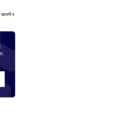
ि खाजगी व
च
ा.