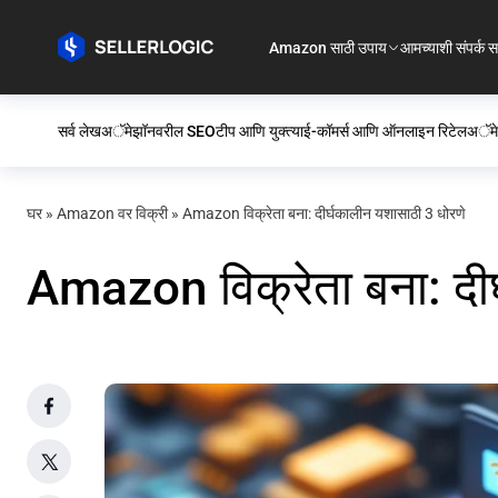
Amazon साठी उपाय
आमच्याशी संपर्क स
सर्व लेख
अॅमेझॉनवरील SEO
टीप आणि युक्त्या
ई-कॉमर्स आणि ऑनलाइन रिटेल
अॅमे
घर
»
Amazon वर विक्री
»
Amazon विक्रेता बना: दीर्घकालीन यशासाठी 3 धोरणे
Amazon विक्रेता बना: दीर