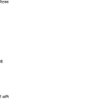
स्टिक्स
हे.
िती आणि