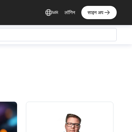
लॉगिन
साइन अप
MR