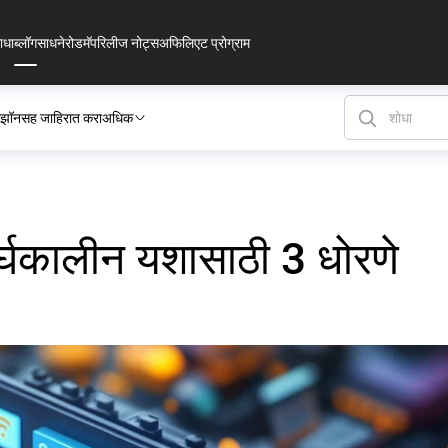
ाधा
ब्लॉग
साधने
रोडमॅप
रिलीज नोट्स
अफिलिएट प्रोग्राम
झॉनसह जाहिरात करा
अधिक
्घकालीन यशासाठी 3 धोरणे