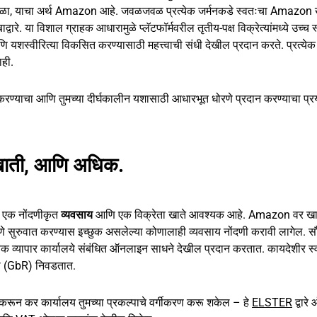
ेक वेळा, याचा अर्थ Amazon आहे. जवळजवळ प्रत्येक जर्मनकडे स्वतःचा Amazon
वारे. या विशाल ग्राहक आधारामुळे प्लॅटफॉर्मवरील तृतीय-पक्ष विक्रेत्यांमध्ये उच्च स्
णि यशस्वीरित्या विकसित करण्यासाठी महत्त्वाची संधी देखील प्रदान करते. प्रत्येक व
ाही.
प्या करण्याचा आणि तुमच्या दीर्घकालीन यशासाठी आधारभूत धोरणे प्रदान करण्याचा प्र
ा खाती, आणि अधिक.
म एक नोंदणीकृत
व्यवसाय
आणि एक विक्रेता खाते आवश्यक आहे. Amazon वर ख
े सुरुवात करण्यास इच्छुक असलेल्या कोणालाही व्यवसाय नोंदणी करावी लागेल. सौभा
हुतेक व्यापार कार्यालये संबंधित ऑनलाइन साधने देखील प्रदान करतात. कायदेशीर स्
री (GbR) निवडतात.
करून कर कार्यालय तुमच्या प्रकल्पाचे वर्गीकरण करू शकेल – हे
ELSTER
द्वार