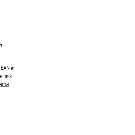
म
. EAN हा
ा वापर
लागेल