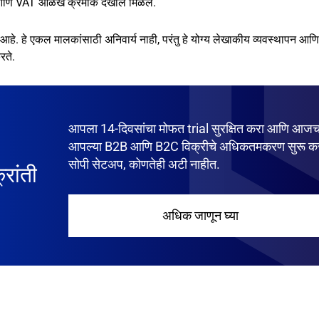
ांक आणि VAT ओळख क्रमांक देखील मिळेल.
े. हे एकल मालकांसाठी अनिवार्य नाही, परंतु हे योग्य लेखाकीय व्यवस्थापन आण
रते.
आपला 14-दिवसांचा मोफत trial सुरक्षित करा आणि आज
आपल्या B2B आणि B2C विक्रीचे अधिकतमकरण सुरू कर
सोपी सेटअप, कोणतेही अटी नाहीत.
ांती
अधिक जाणून घ्या