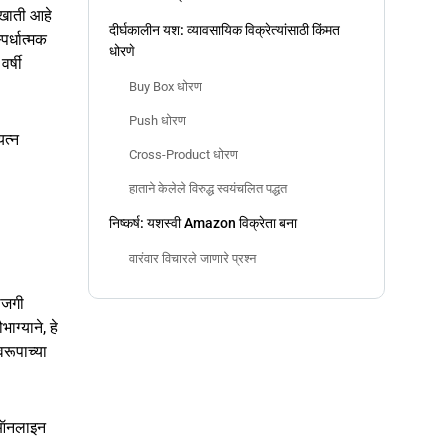
 खाती आहे
दीर्घकालीन यश: व्यावसायिक विक्रेत्यांसाठी किंमत
पर्धात्मक
धोरणे
र्षी
Buy Box धोरण
Push धोरण
यत्न
Cross-Product धोरण
हाताने केलेले विरुद्ध स्वयंचलित पद्धत
निष्कर्ष: यशस्वी Amazon विक्रेता बना
वारंवार विचारले जाणारे प्रश्न
ाजगी
ग्याने, हे
वरूपाच्या
े ऑनलाइन