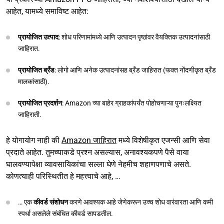
आहेत, यामध्ये समाविष्ट आहेत:
प्रायोजित उत्पाद
: शोध परिणामांमध्ये आणि उत्पादन पृष्ठांवर वैयक्तिक उत्पादनांसाठी
जाहिरात.
प्रायोजित ब्रँड
: लोगो आणि अनेक उत्पादनांसह ब्रँड जाहिरात (फक्त नोंदणीकृत ब्रँड
मालकांसाठी).
प्रायोजित प्रदर्शन
: Amazon च्या बाहेर ग्राहकांपर्यंत पोहोचणाऱ्या पुनःलक्ष्यित
जाहिराती.
हे योगायोग नाही की
Amazon जाहिरात
मध्ये विशेषीकृत एजन्सी आणि सेवा
प्रदाते आहेत. तुमच्याकडे प्रश्न असल्यास, अनावश्यकपणे पैसे वाया
घालवण्यापेक्षा व्यावसायिकांचा सल्ला घेणे नेहमीच शहाणपणाचे असते.
कोणत्याही परिस्थितीत हे महत्त्वाचे आहे, …
… एक
कीवर्ड संशोधन
करणे आवश्यक आहे जेणेकरून उच्च शोध वारंवारता आणि कमी
स्पर्धा असलेले संबंधित कीवर्ड सापडतील.