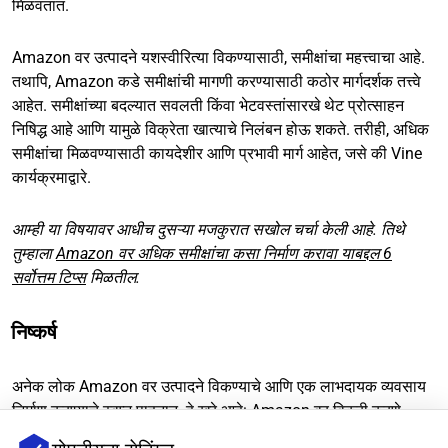
मिळवतात.
Amazon वर उत्पादने यशस्वीरित्या विकण्यासाठी, समीक्षांचा महत्त्वाचा आहे.
तथापि, Amazon कडे समीक्षांची मागणी करण्यासाठी कठोर मार्गदर्शक तत्त्वे
आहेत. समीक्षांच्या बदल्यात सवलती किंवा भेटवस्तांसारखे थेट प्रोत्साहन
निषिद्ध आहे आणि यामुळे विक्रेता खात्याचे निलंबन होऊ शकते. तरीही, अधिक
समीक्षांचा मिळवण्यासाठी कायदेशीर आणि प्रभावी मार्ग आहेत, जसे की Vine
कार्यक्रमाद्वारे.
आम्ही या विषयावर आधीच दुसऱ्या मजकुरात सखोल चर्चा केली आहे. तिथे
तुम्हाला
Amazon वर अधिक समीक्षांचा कसा निर्माण करावा याबद्दल 6
सर्वोत्तम टिप्स
मिळतील.
निष्कर्ष
अनेक लोक Amazon वर उत्पादने विकण्याचे आणि एक लाभदायक व्यवसाय
निर्माण करण्याचे स्वप्न पाहतात. हे खरे आहे: Amazon वर विक्री करणे
मोठ्या संधी देते. तथापि, यासाठी रणनीतिक नियोजन, सखोल बाजार विश्लेषण,