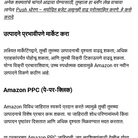
अनेक शक्यतांचे चांगले आढावा घेण्यासाठी, तुम्हाला हा ब्लॉग लेख वाचावा
लागेल:
Push धोरण – मर्यादित बजेट असूनही वाढ प्रोत्साहित करणे: हे कसे
करावे
.
उत्पादने प्रभावीपणे मार्केट करा
लक्ष्यित मार्केटिंगद्वारे, तुम्ही तुमच्या उत्पादनाची दृश्यता वाढवू शकता, अधिक
ग्राहकांपर्यंत पोहोचू शकता, आणि तुमची विक्री टिकाऊपणे वाढवू शकता.
योग्य विक्री प्रचाराशिवाय, उच्च स्पर्धात्मक दबावामुळे Amazon वर नवीन
उत्पादने विकणे कठीण आहे.
Amazon PPC (पे-पर-क्लिक)
Amazon विविध जाहिरात स्वरूपे प्रदान करते ज्यामुळे तुम्ही तुमच्या
उत्पादनाचे विशेष प्रचार करू शकता. या जाहिराती शोध परिणामांमध्ये किंवा
उत्पादन पृष्ठांवर दिसतात आणि अधिक दृश्यता मिळवण्यात मदत करतात.
या प्रकारच्या Amazon PPC जाहिराती, ज्या नवशिक्यांसाठी देखील योग्य