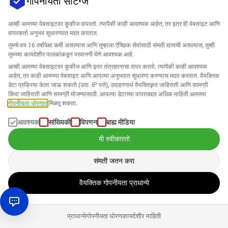
गोपनीयता सेटिंग्ज
आणि सतत ऑप्टिमायझेशन आवश्यक आहे. यशस्वी विक्रेते प्लॅटफॉर्मच्या
यांत्रिकींचे समजून घेतात, डेटा-आधारित निर्णयांवर अवलंबून राहतात, आणि
आम्ही आमच्या वेबसाइटवर कुकीज वापरतो. त्यापैकी काही आवश्यक आहेत, तर इतर ही वेबसाइट आणि
स्वयंचलनासाठी स्मार्ट साधने वापरतात. उत्पादन संशोधन, सूची
वापरकर्ता अनुभव सुधारण्यात मदत करतात.
ऑप्टिमायझेशन, किंमत निर्धारण, आणि विपणन धोरणांमध्ये तीव्रपणे गुंतलेले
तुमचे वय 16 वर्षांपेक्षा कमी असल्यास आणि तुम्हाला ऐच्छिक सेवांसाठी संमती द्यायची असल्यास, तुम्ही
असलेले लोक दीर्घकालीन स्पर्धेतून वेगळे ठरू शकतात आणि एक लाभदायक
तुमच्या कायदेशीर पालकांकडून परवानगी घेणे आवश्यक आहे.
व्यवसाय निर्माण करू शकतात.
आम्ही आमच्या वेबसाइटवर कुकीज आणि इतर तंत्रज्ञानाचा वापर करतो. त्यापैकी काही आवश्यक
आहेत, तर काही आमच्या वेबसाइट आणि आपल्या अनुभवात सुधारणा करण्यास मदत करतात. वैयक्तिक
डेटा प्रक्रिया केला जाऊ शकतो (उदा. IP पत्ते), उदाहरणार्थ वैयक्तिकृत जाहिराती आणि सामग्री
Amazon एक स्वयंपूर्ण starter नाही – परंतु योग्य ज्ञान आणि चांगल्या
किंवा जाहिराती आणि सामग्री मोजण्यासाठी. आपल्या डेटाच्या वापराबद्दल अधिक माहिती आमच्या
गोपनीयता धोरणात
मिळवू शकता.
विचारलेल्या रणनीतीसह, मार्केटप्लेसच्या संभाव्यतेचा पूर्णपणे लाभ घेता येतो.
आवश्यक
सांख्यिकी
विपणन
बाह्य मीडिया
वारंवार विचारले जाणारे प्रश्न
मी स्वीकारतो
संमती जतन करा
Amazon वर विक्री करण्याचा खर्च किती आहे?
वैयक्तिक गोपनीयता प्राधान्ये
विक्रीसाठी दोन योजना आहेत: वैयक्तिक विक्रेत्या म्हणून, तुम्ही
विकलेल्या प्रत्येक वस्तूसाठी €0.99 भरता, तर व्यावसायिक योजनेचा
खासगी व्यक्ती Amazon वर वस्त्र विकू शकते का?
प्राधान्ये
गोपनीयता धोरण
कायदेशीर माहिती
दर €39 आहे. याशिवाय, दोन्ही योजनांवर विक्री आयोग लागतो, जो