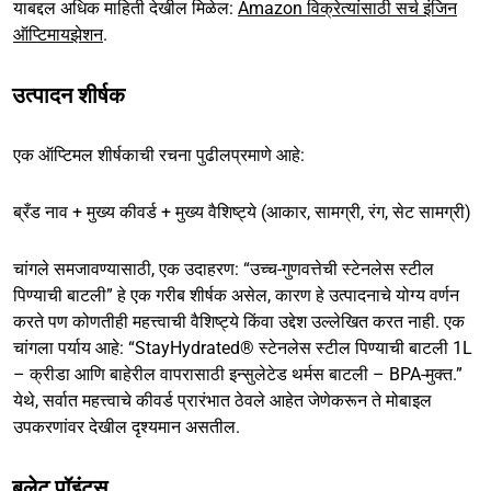
याबद्दल अधिक माहिती देखील मिळेल:
Amazon विक्रेत्यांसाठी सर्च इंजिन
ऑप्टिमायझेशन
.
उत्पादन शीर्षक
एक ऑप्टिमल शीर्षकाची रचना पुढीलप्रमाणे आहे:
ब्रँड नाव + मुख्य कीवर्ड + मुख्य वैशिष्ट्ये (आकार, सामग्री, रंग, सेट सामग्री)
चांगले समजावण्यासाठी, एक उदाहरण: “उच्च-गुणवत्तेची स्टेनलेस स्टील
पिण्याची बाटली” हे एक गरीब शीर्षक असेल, कारण हे उत्पादनाचे योग्य वर्णन
करते पण कोणतीही महत्त्वाची वैशिष्ट्ये किंवा उद्देश उल्लेखित करत नाही. एक
चांगला पर्याय आहे: “StayHydrated® स्टेनलेस स्टील पिण्याची बाटली 1L
– क्रीडा आणि बाहेरील वापरासाठी इन्सुलेटेड थर्मस बाटली – BPA-मुक्त.”
येथे, सर्वात महत्त्वाचे कीवर्ड प्रारंभात ठेवले आहेत जेणेकरून ते मोबाइल
उपकरणांवर देखील दृश्यमान असतील.
बुलेट पॉइंट्स