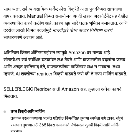
सामान्यतः, सर्व व्यावसायिक मार्केटप्लेस विक्रेते आता पुनःकिंमत साधनाचा
वापर करतात. Manual किंमत समायोजन अगदी लहान अस्सोर्टमेंटसह देखील
व्यवस्थापित करणे कठीण आहे, कारण खूप सारे घटक भूमिका बजावतात. आणि
दररोज लाखो किंमत बदलांमुळे
मानवीद्वारे योग्य बाजार निरीक्षण करणे
साधारणपणे अशक्य आहे.
अतिरिक्त किंमत ऑप्टिमायझेशन त्यामुळे Amazon वर मानक आहे.
सॉफ्टवेअर सर्व संबंधित घटकांवर लक्ष ठेवते आणि बाजारातील बदलांना जलद
आणि अचूक प्रतिसाद देते, वापरकर्त्यांच्या मार्जिनवर लक्ष न गमावता. तथ्य
म्हणजे, AI-शक्तीच्या repricer विक्री वाढवते जसे की ते नफा मार्जिन वाढवते.
SELLERLOGIC Repricer साठी Amazon
सह, तुम्हाला अनेक फायदे
मिळतात.
उच्च विक्री आणि मार्जिन
तत्काळ बदल करणाऱ्या अत्यंत गतिशील किंमतींसह तुमच्या स्पर्धेला मागे टाका. संपूर्ण
समाधान तुमच्यासाठी 365 दिवस काम करते जेणेकरून तुमची विक्री आणि मार्जिन
वाढतील.