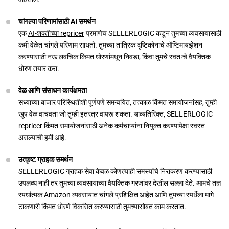
चांगल्या परिणामांसाठी AI समर्थन
एक
AI-शक्तीच्या repricer
प्रमाणेच SELLERLOGIC कडून तुमच्या व्यवसायासाठी
कमी वेळेत चांगले परिणाम साधतो. तुमच्या तांत्रिक दृष्टिकोनाचे ऑप्टिमायझेशन
करण्यासाठी नऊ लवचिक किंमत धोरणांमधून निवडा, किंवा तुमचे स्वतःचे वैयक्तिक
धोरण तयार करा.
वेळ आणि संसाधन कार्यक्षमता
सध्याच्या बाजार परिस्थितीशी पूर्णपणे समन्वयित, तत्काळ किंमत समायोजनांसह, तुम्ही
खूप वेळ वाचवता जो तुम्ही इतरत्र वापरू शकता. याव्यतिरिक्त, SELLERLOGIC
repricer किंमत समायोजनांसाठी अनेक कर्मचाऱ्यांना नियुक्त करण्यापेक्षा स्वस्त
असल्याची हमी आहे.
उत्कृष्ट ग्राहक समर्थन
SELLERLOGIC ग्राहक सेवा केवळ कोणत्याही समस्यांचे निराकरण करण्यासाठी
उपलब्ध नाही तर तुमच्या व्यवसायाच्या वैयक्तिक गरजांवर देखील सल्ला देते. आमचे तज्ञ
स्पर्धात्मक Amazon व्यवसायात चांगले प्रशिक्षित आहेत आणि तुमच्या स्पर्धेला मागे
टाकणारी किंमत धोरणे विकसित करण्यासाठी तुमच्यासोबत काम करतात.