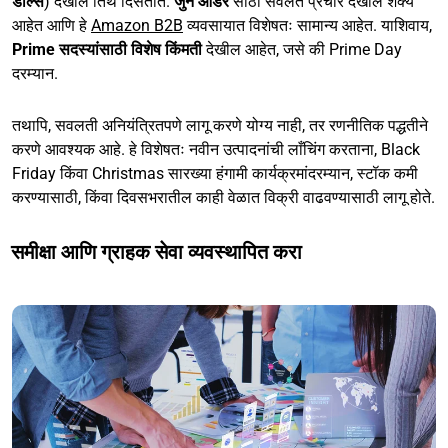
डील्स
) देखील तिथे दिसतात.
जुने ऑर्डर
साठी सवलत प्रचार देखील शक्य
आहेत आणि हे
Amazon B2B
व्यवसायात विशेषतः सामान्य आहेत. याशिवाय,
Prime सदस्यांसाठी विशेष किंमती
देखील आहेत, जसे की Prime Day
दरम्यान.
तथापि, सवलती अनियंत्रितपणे लागू करणे योग्य नाही, तर रणनीतिक पद्धतीने
करणे आवश्यक आहे. हे विशेषतः नवीन उत्पादनांची लाँचिंग करताना, Black
Friday किंवा Christmas सारख्या हंगामी कार्यक्रमांदरम्यान, स्टॉक कमी
करण्यासाठी, किंवा दिवसभरातील काही वेळात विक्री वाढवण्यासाठी लागू होते.
समीक्षा आणि ग्राहक सेवा व्यवस्थापित करा