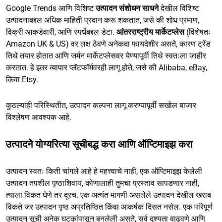
Google Trends आणि विशिष्ट
उत्पादन संशोधन साधने
देखील विशिष्ट
उत्पादनाबद्दल अधिक माहिती प्रदान करू शकतात, जसे की शोध प्रमाण,
विक्री आकडेवारी, आणि स्पर्धेबद्दल डेटा.
आंतरराष्ट्रीय मार्केटप्लेस
(विशेषतः
Amazon UK & US) वर लक्ष ठेवणे अनेकदा फायदेशीर असते, कारण ट्रेंड
तिथे तयार होतात आणि जर्मन मार्केटप्लेसवर येण्यापूर्वी तिथे स्वतःला जाहीर
करतात. हे इतर व्यापार प्लॅटफॉर्मवरही लागू होते, जसे की Alibaba, eBay,
किंवा Etsy.
कुठल्याही परिस्थितीत, उत्पादन कल्पना लागू करण्यापूर्वी सखोल बाजार
विश्लेषण आवश्यक आहे.
उत्पादने योग्यरित्या सूचीबद्ध करा आणि ऑप्टिमाइझ करा
उत्पादन स्वतः किती चांगले आहे हे महत्त्वाचे नाही, एक ऑप्टिमाइझ केलेली
उत्पादन तपशील पृष्ठाशिवाय, कोणालाही तुमचा प्रस्ताव सापडणार नाही,
त्याला विकत घेणे तर दूरच. एक अत्यंत मागणी असलेले उत्पादन देखील खराब
विकते जर उत्पादन पृष्ठ अप्रतिष्ठित किंवा आकर्षक दिसत नसेल. एक परिपूर्ण
उत्पादन सूची अनेक घटकांपासून बनलेली असते, सर्व दृश्यता वाढवणे आणि