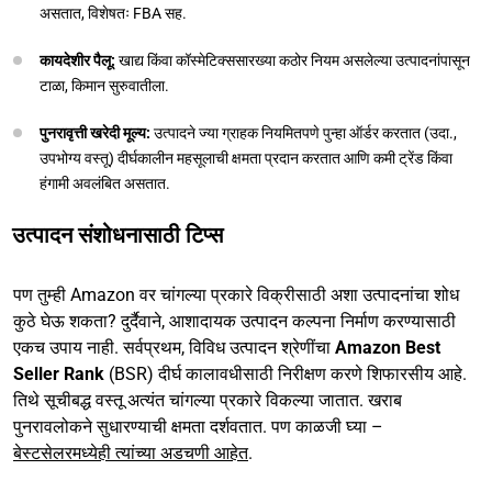
असतात, विशेषतः FBA सह.
कायदेशीर पैलू:
खाद्य किंवा कॉस्मेटिक्ससारख्या कठोर नियम असलेल्या उत्पादनांपासून
टाळा, किमान सुरुवातीला.
पुनरावृत्ती खरेदी मूल्य:
उत्पादने ज्या ग्राहक नियमितपणे पुन्हा ऑर्डर करतात (उदा.,
उपभोग्य वस्तू) दीर्घकालीन महसूलाची क्षमता प्रदान करतात आणि कमी ट्रेंड किंवा
हंगामी अवलंबित असतात.
उत्पादन संशोधनासाठी टिप्स
पण तुम्ही Amazon वर चांगल्या प्रकारे विक्रीसाठी अशा उत्पादनांचा शोध
कुठे घेऊ शकता? दुर्दैवाने, आशादायक उत्पादन कल्पना निर्माण करण्यासाठी
एकच उपाय नाही. सर्वप्रथम, विविध उत्पादन श्रेणींचा
Amazon Best
Seller Rank
(BSR) दीर्घ कालावधीसाठी निरीक्षण करणे शिफारसीय आहे.
तिथे सूचीबद्ध वस्तू अत्यंत चांगल्या प्रकारे विकल्या जातात. खराब
पुनरावलोकने सुधारण्याची क्षमता दर्शवतात. पण काळजी घ्या –
बेस्टसेलरमध्येही त्यांच्या अडचणी आहेत
.