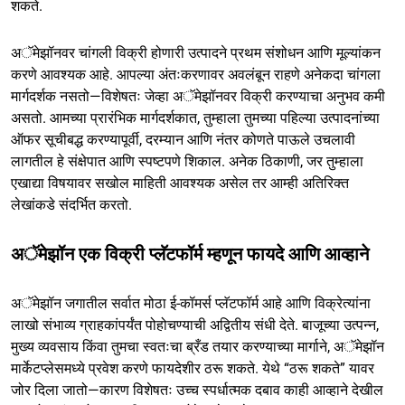
शकते.
अॅमेझॉनवर चांगली विक्री होणारी उत्पादने प्रथम संशोधन आणि मूल्यांकन
करणे आवश्यक आहे. आपल्या अंतःकरणावर अवलंबून राहणे अनेकदा चांगला
मार्गदर्शक नसतो—विशेषतः जेव्हा अॅमेझॉनवर विक्री करण्याचा अनुभव कमी
असतो. आमच्या प्रारंभिक मार्गदर्शकात, तुम्हाला तुमच्या पहिल्या उत्पादनांच्या
ऑफर सूचीबद्ध करण्यापूर्वी, दरम्यान आणि नंतर कोणते पाऊले उचलावी
लागतील हे संक्षेपात आणि स्पष्टपणे शिकाल. अनेक ठिकाणी, जर तुम्हाला
एखाद्या विषयावर सखोल माहिती आवश्यक असेल तर आम्ही अतिरिक्त
लेखांकडे संदर्भित करतो.
अॅमेझॉन एक विक्री प्लॅटफॉर्म म्हणून फायदे आणि आव्हाने
अॅमेझॉन जगातील सर्वात मोठा ई-कॉमर्स प्लॅटफॉर्म आहे आणि विक्रेत्यांना
लाखो संभाव्य ग्राहकांपर्यंत पोहोचण्याची अद्वितीय संधी देते. बाजूच्या उत्पन्न,
मुख्य व्यवसाय किंवा तुमचा स्वतःचा ब्रँड तयार करण्याच्या मार्गाने, अॅमेझॉन
मार्केटप्लेसमध्ये प्रवेश करणे फायदेशीर ठरू शकते. येथे “ठरू शकते” यावर
जोर दिला जातो—कारण विशेषतः उच्च स्पर्धात्मक दबाव काही आव्हाने देखील