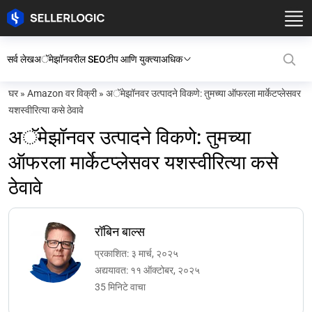
सर्व लेख
अॅमेझॉनवरील SEO
टीप आणि युक्त्या
अधिक
घर
»
Amazon वर विक्री
»
अॅमेझॉनवर उत्पादने विकणे: तुमच्या ऑफरला मार्केटप्लेसवर
यशस्वीरित्या कसे ठेवावे
अॅमेझॉनवर उत्पादने विकणे: तुमच्या
ऑफरला मार्केटप्लेसवर यशस्वीरित्या कसे
ठेवावे
रॉबिन बाल्स
प्रकाशित: ३ मार्च, २०२५
अद्ययावत: ११ ऑक्टोबर, २०२५
35 मिनिटे वाचा