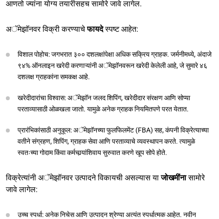
आणतो ज्यांना योग्य तयारीसहच सामोरे जावे लागेल.
अॅमेझॉनवर विक्री करण्याचे
फायदे
स्पष्ट आहेत:
विशाल पोहोच: जगभरात ३०० दशलक्षांपेक्षा अधिक सक्रिय ग्राहक. जर्मनीमध्ये, अंदाजे
९४% ऑनलाइन खरेदी करणाऱ्यांनी अॅमेझॉनवरून खरेदी केलेली आहे, जे सुमारे ४६
दशलक्ष ग्राहकांना समकक्ष आहे.
खरेदीदारांचा विश्वास: अॅमेझॉन जलद शिपिंग, खरेदीदार संरक्षण आणि सोप्या
परताव्यासाठी ओळखला जातो. यामुळे अनेक ग्राहक नियमितपणे परत येतात.
प्रारंभिकांसाठी अनुकूल: अॅमेझॉनच्या फुलफिलमेंट (FBA) सह, कंपनी विक्रेत्याच्या
वतीने संग्रहण, शिपिंग, ग्राहक सेवा आणि परताव्याचे व्यवस्थापन करते. त्यामुळे
स्वतःच्या गोदाम किंवा कर्मचार्‍यांशिवाय सुरुवात करणे खूप सोपे होते.
विक्रेत्यांनी अॅमेझॉनवर उत्पादने विकायची असल्यास या
जोखमींना
सामोरे
जावे लागेल:
उच्च स्पर्धा: अनेक निचेस आणि उत्पादन श्रेण्या अत्यंत स्पर्धात्मक आहेत. नवीन