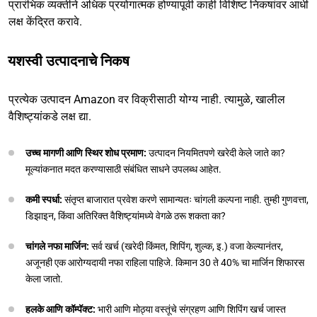
प्रारंभिक व्यक्तीने अधिक प्रयोगात्मक होण्यापूर्वी काही विशिष्ट निकषांवर आधी
लक्ष केंद्रित करावे.
यशस्वी उत्पादनाचे निकष
प्रत्येक उत्पादन Amazon वर विक्रीसाठी योग्य नाही. त्यामुळे, खालील
वैशिष्ट्यांकडे लक्ष द्या.
उच्च मागणी आणि स्थिर शोध प्रमाण:
उत्पादन नियमितपणे खरेदी केले जाते का?
मूल्यांकनात मदत करण्यासाठी संबंधित साधने उपलब्ध आहेत.
कमी स्पर्धा:
संतृप्त बाजारात प्रवेश करणे सामान्यतः चांगली कल्पना नाही. तुम्ही गुणवत्ता,
डिझाइन, किंवा अतिरिक्त वैशिष्ट्यांमध्ये वेगळे ठरू शकता का?
चांगले नफा मार्जिन:
सर्व खर्च (खरेदी किंमत, शिपिंग, शुल्क, इ.) वजा केल्यानंतर,
अजूनही एक आरोग्यदायी नफा राहिला पाहिजे. किमान 30 ते 40% चा मार्जिन शिफारस
केला जातो.
हलके आणि कॉम्पॅक्ट:
भारी आणि मोठ्या वस्तूंचे संग्रहण आणि शिपिंग खर्च जास्त