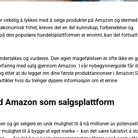
 For virkelig å lykkes med å selge produkter på Amazon og derme
ss økonomisk frihet, kreves det en del kunnskap, forberedelse og
 på den populære handelsplattformen er enormt, kan det fortsat
dersøkes og vurderes. Den egen magefølelsen er ofte ikke en 
 erfaring med salg gjennom Amazon. I vår nybegynnerguide får d
r og etter at du legger inn dine første produktannonser i Amazon S
e artikler hvis du trenger dypere informasjon om et emne.
ed Amazon som salgsplattform
 og gir selgere en unik mulighet til å nå millioner av potensiel
 mulighet til å bygge et eget merke – kan det være lukrativt å s