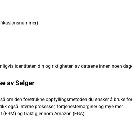
tifikasjonsnummer)
nligvis identiteten din og riktigheten av dataene innen noen dage
se av Selger
gså om den foretrukne oppfyllingsmetoden du ønsker å bruke for
stikk også interne prosesser, fortjenestemarginer og mye mer.
hant (FBM) og frakt gjennom Amazon (FBA).