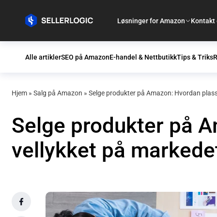
Løsninger for Amazon
Kontakt
Alle artikler
SEO på Amazon
E-handel & Nettbutikk
Tips & Triks
R
Hjem
»
Salg på Amazon
»
Selge produkter på Amazon: Hvordan plasse
Selge produkter på A
vellykket på markede