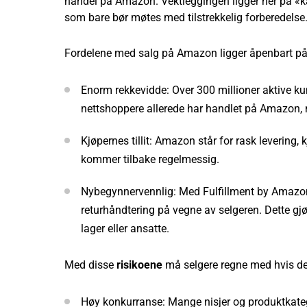
handel på Amazon. Vektleggingen ligger her på «k
som bare bør møtes med tilstrekkelig forberedelse
Fordelene med salg på Amazon ligger åpenbart på
Enorm rekkevidde: Over 300 millioner aktive kun
nettshoppere allerede har handlet på Amazon, n
Kjøpernes tillit: Amazon står for rask levering, 
kommer tilbake regelmessig.
Nybegynnervennlig: Med Fulfillment by Amazon 
returhåndtering på vegne av selgeren. Dette gj
lager eller ansatte.
Med disse
risikoene
må selgere regne med hvis de
Høy konkurranse: Mange nisjer og produktkategor