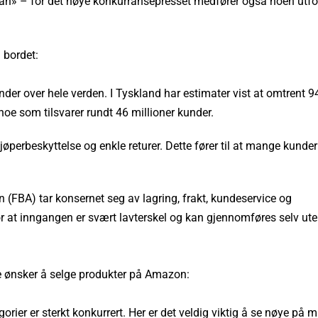
an» – for det høye konkurransepresset medfører også noen utfo
.
 bordet:
der over hele verden. I Tyskland har estimater vist at omtrent 9
oe som tilsvarer rundt 46 millioner kunder.
kjøperbeskyttelse og enkle returer. Dette fører til at mange kunder
(FBA) tar konsernet seg av lagring, frakt, kundeservice og
ør at inngangen er svært lavterskel og kan gjennomføres selv ute
 ønsker å selge produkter på Amazon:
ier er sterkt konkurrert. Her er det veldig viktig å se nøye på 