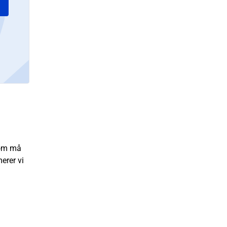
som må
erer vi