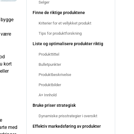
Selger
Finne de riktige produktene
d bygge
Kriterier for et vellykket produkt
Tips for produktforskning
t være
Liste og optimalisere produkter riktig
Produkttittel
god
u kort
Bulletpunkter
eller
Produktbeskrivelse
Produktbilder
A+ Innhold
Bruke priser strategisk
Dynamiske prisstrategier i oversikt
le
Effektiv markedsføring av produkter
tarte med