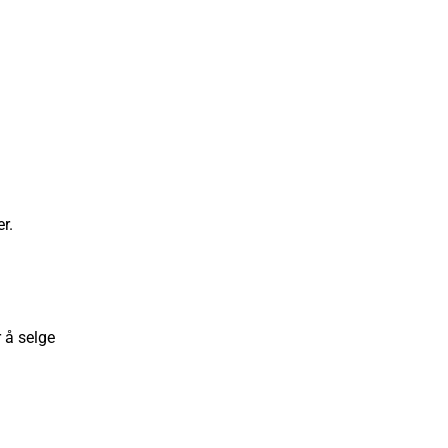
r.
 å selge