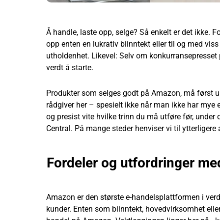
Å handle, laste opp, selge? Så enkelt er det ikke.
opp enten en lukrativ biinntekt eller til og med vi
utholdenhet. Likevel: Selv om konkurransepresset
verdt å starte.
Produkter som selges godt på Amazon, må først un
rådgiver her – spesielt ikke når man ikke har mye
og presist vite hvilke trinn du må utføre før, unde
Central. På mange steder henviser vi til ytterliger
Fordeler og utfordringer m
Amazon er den største e-handelsplattformen i verden
kunder. Enten som biinntekt, hovedvirksomhet eller