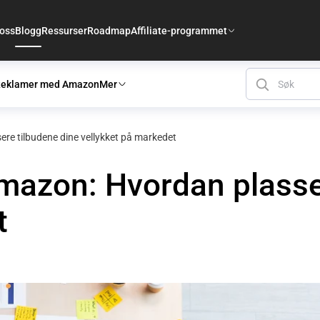
 oss
Blogg
Ressurser
Roadmap
Affiliate-programmet
eklamer med Amazon
Mer
re tilbudene dine vellykket på markedet
mazon: Hvordan plasse
t