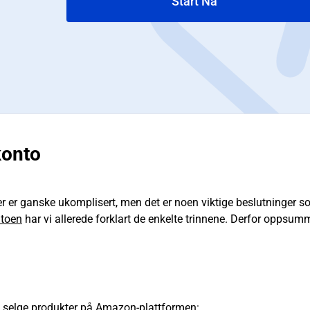
Start Nå
konto
r er ganske ukomplisert, men det er noen viktige beslutninger 
ntoen
har vi allerede forklart de enkelte trinnene. Derfor oppsumm
ne selge produkter på Amazon-plattformen: