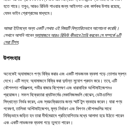
হতে পারে। তবুও, আরও রিভিউ পাওয়ার জন্য আইনগত এবং কার্যকর উপায় রয়েছে,
যেমন ভাইন প্রোগ্রামের মাধ্যমে।
আমরা ইতিমধ্যে অন্য একটি লেখায় এই বিষয়টি বিস্তারিতভাবে আলোচনা করেছি।
সেখানে আপনি পাবেন
অ্যামাজনে আরও রিভিউ কীভাবে তৈরি করবেন সে সম্পর্কে ৬টি
সেরা টিপস
.
উপসংহার
অনেকেই অ্যামাজনে পণ্য বিক্রি করার এবং একটি লাভজনক ব্যবসা গড়ে তোলার স্বপ্ন
দেখে। এটি সত্য: অ্যামাজনে বিক্রি করা দুর্দান্ত সুযোগ প্রদান করে। তবে, এটি
কৌশলগত পরিকল্পনা, গভীর বাজার বিশ্লেষণ এবং ধারাবাহিক অপ্টিমাইজেশনও
প্রয়োজন। সফল বিক্রেতারা প্ল্যাটফর্মের মেকানিজমগুলি বোঝেন, ডেটা-চালিত
সিদ্ধান্তে নির্ভর করেন, এবং স্বয়ংক্রিয়তার জন্য স্মার্ট টুল ব্যবহার করেন। যারা পণ্য
গবেষণা, তালিকা অপ্টিমাইজেশন, মূল্য নির্ধারণ এবং বিপণন কৌশলগুলির সাথে
নিবিড়ভাবে জড়িত হন তারা দীর্ঘমেয়াদে প্রতিযোগিতার মধ্যে আলাদা হয়ে উঠতে পারেন
এবং একটি লাভজনক ব্যবসা গড়ে তুলতে পারেন।