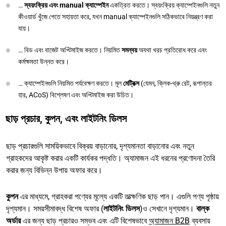
…
স্বয়ংক্রিয় এবং manual ক্যাম্পেইন
একত্রিত করতে। স্বয়ংক্রিয় ক্যাম্পেইনগুলি নতুন
কীওয়ার্ড খুঁজে পেতে সহায়তা করে, যখন manual ক্যাম্পেইনগুলি সঠিকভাবে নিয়ন্ত্রণ করা
যায়।
… বিড এবং বাজেট অপ্টিমাইজ করতে। নিয়মিত
সমন্বয়
অযথা খরচ প্রতিরোধ করে এবং
কর্মক্ষমতা উন্নত করে।
… ক্যাম্পেইনগুলি নিয়মিত পর্যবেক্ষণ করতে। মূল
মেট্রিক্স
(যেমন, ক্লিক-থ্রু রেট, রূপান্তর
হার, ACoS) বিশ্লেষণ এবং অপ্টিমাইজ করা উচিত।
ছাড় প্রচার, কুপন, এবং লাইটনিং ডিলস
ছাড় প্রচারগুলি সাময়িকভাবে বিক্রয় বাড়ানোর, দৃশ্যমানতা বাড়ানোর এবং নতুন
গ্রাহকদের আকৃষ্ট করার একটি কার্যকর পদ্ধতি। অ্যামাজন এই ধরনের প্রণোদনা তৈরি
করার জন্য বিভিন্ন উপায় অফার করে।
কুপন
এর মাধ্যমে, গ্রাহকরা পণ্যের মূল্যে একটি তাত্ক্ষণিক ছাড় পান। এগুলি পণ্য পৃষ্ঠায়
দৃশ্যমান। সময়সীমাবদ্ধ বিশেষ অফার (
লাইটনিং ডিলস
)ও সেখানে দৃশ্যমান।
বাল্ক
অর্ডার
এর জন্য ছাড় প্রচারও সম্ভব এবং এটি বিশেষভাবে
অ্যামাজন B2B
ব্যবসায়