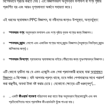
বিশেষভাবে প্রচার করতে দেয়। এই বিজ্ঞাপনগুলি অনুসন্ধান ফলাফল বা পণ্য পৃষ্ঠায়
প্রদর্শিত হয় এবং আরও দৃশ্যমানতা অর্জনে সহায়তা করে।
এই ধরনের অ্যামাজন PPC বিজ্ঞাপন, যা নবীনদের জন্যও উপযুক্ত, অন্তর্ভুক্ত:
স্পনসরড পণ্য
: অনুসন্ধান ফলাফল এবং পণ্য পৃষ্ঠায় পৃথক পণ্যের জন্য বিজ্ঞাপন।
স্পনসরড ব্র্যান্ড
: লোগো এবং একাধিক পণ্যের সাথে ব্র্যান্ড বিজ্ঞাপন (শুধুমাত্র নিবন্ধিত ব্র্যান্ড
মালিকদের জন্য)।
স্পনসরড ডিসপ্লে
: গ্রাহকদের অ্যামাজনের বাইরে পৌঁছানোর জন্য পুনঃলক্ষ্যবদ্ধ বিজ্ঞাপন।
এটি কোনো দুর্ঘটনা নয় যে এমন এজেন্সি এবং সেবা প্রদানকারী রয়েছে যারা
অ্যামাজন
বিজ্ঞাপন
এ বিশেষজ্ঞ। যদি আপনার প্রশ্ন থাকে, তবে সর্বদা পেশাদারদের সাথে পরামর্শ
করা বাঞ্ছনীয়, অযথা টাকা নষ্ট করার চেয়ে। যেকোনো ক্ষেত্রে এটি গুরুত্বপূর্ণ,…
… একটি
কীওয়ার্ড গবেষণা
পরিচালনা করা যাতে উচ্চ অনুসন্ধান ফ্রিকোয়েন্সি এবং কম
প্রতিযোগিতার সাথে প্রাসঙ্গিক কীওয়ার্ডগুলি খুঁজে পাওয়া যায়।