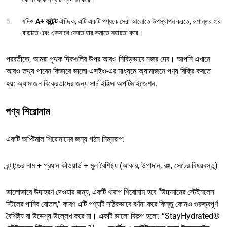
যদিও
A+ কন্টেন্ট
ঐচ্ছিক, এটি একটি পণ্যকে সেরা আলোতে উপস্থাপন করতে, রূপান্তর হার
বাড়াতে এবং একসাথে ফেরত হার কমাতে সহায়তা করে।
পরবর্তীতে, আমরা পৃথক দিকগুলির উপর আরও নিবিড়ভাবে নজর দেব। আপনি এখানে
আরও তথ্য পাবেন কিভাবে ভালো এসইও-এর মাধ্যমে অ্যামাজনে পণ্য বিক্রি করতে
হয়:
অ্যামাজন বিক্রেতাদের জন্য সার্চ ইঞ্জিন অপটিমাইজেশন
.
পণ্য শিরোনাম
একটি অপ্টিমাল শিরোনামের জন্য গঠন নিম্নরূপ:
ব্র্যান্ডের নাম + প্রধান কীওয়ার্ড + মূল বৈশিষ্ট্য (আকার, উপাদান, রঙ, সেটের বিষয়বস্তু)
ভালোভাবে উদাহরণ দেওয়ার জন্য, একটি খারাপ শিরোনাম হবে “উচ্চমানের স্টেইনলেস
স্টিলের পানির বোতল,” কারণ এটি পণ্যটি সঠিকভাবে বর্ণনা করে কিন্তু কোনও গুরুত্বপূর্ণ
বৈশিষ্ট্য বা উদ্দেশ্য উল্লেখ করে না। একটি ভালো বিকল্প হলো: “StayHydrated®