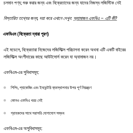
চলমান পণ্য; শুরু করার জন্য এবং বিক্রেতাদের জন্য যাদের নিজস্ব লজিস্টিক নেই
বিস্তারিত তথ্যের জন্য, দয়া করে এখানে দেখুন:
অ্যামাজন এফবিএ – এটি কী?
এফবিএম (বিক্রেতা দ্বারা পূরণ)
এই মডেলে, বিক্রেতারা নিজেদের লজিস্টিক্স পরিচালনা করেন অথবা এটি একটি বাইরের
লজিস্টিক্স অংশীদারের কাছে আউটসোর্স করেন যা অ্যামাজন নয়।
এফবিএম-এর সুবিধাসমূহ:
শিপিং, প্যাকেজিং এবং ইনভেন্টরি ব্যবস্থাপনার উপর পূর্ণ নিয়ন্ত্রণ
কোনও এফবিএ খরচ নেই
গ্রাহকদের সাথে সরাসরি যোগাযোগ সম্ভব
এফবিএম-এর অসুবিধাসমূহ: