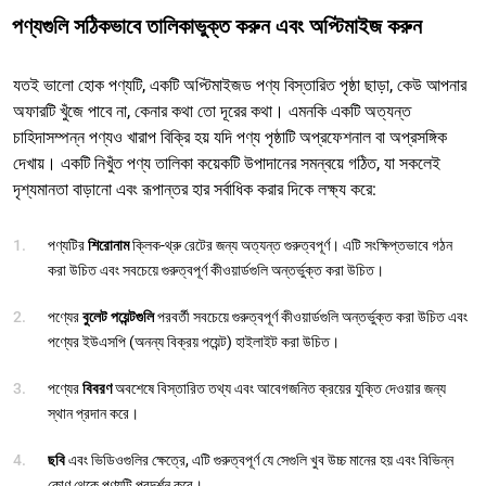
পণ্যগুলি সঠিকভাবে তালিকাভুক্ত করুন এবং অপ্টিমাইজ করুন
যতই ভালো হোক পণ্যটি, একটি অপ্টিমাইজড পণ্য বিস্তারিত পৃষ্ঠা ছাড়া, কেউ আপনার
অফারটি খুঁজে পাবে না, কেনার কথা তো দূরের কথা। এমনকি একটি অত্যন্ত
চাহিদাসম্পন্ন পণ্যও খারাপ বিক্রি হয় যদি পণ্য পৃষ্ঠাটি অপ্রফেশনাল বা অপ্রসঙ্গিক
দেখায়। একটি নিখুঁত পণ্য তালিকা কয়েকটি উপাদানের সমন্বয়ে গঠিত, যা সকলেই
দৃশ্যমানতা বাড়ানো এবং রূপান্তর হার সর্বাধিক করার দিকে লক্ষ্য করে:
পণ্যটির
শিরোনাম
ক্লিক-থ্রু রেটের জন্য অত্যন্ত গুরুত্বপূর্ণ। এটি সংক্ষিপ্তভাবে গঠন
করা উচিত এবং সবচেয়ে গুরুত্বপূর্ণ কীওয়ার্ডগুলি অন্তর্ভুক্ত করা উচিত।
পণ্যের
বুলেট পয়েন্টগুলি
পরবর্তী সবচেয়ে গুরুত্বপূর্ণ কীওয়ার্ডগুলি অন্তর্ভুক্ত করা উচিত এবং
পণ্যের ইউএসপি (অনন্য বিক্রয় পয়েন্ট) হাইলাইট করা উচিত।
পণ্যের
বিবরণ
অবশেষে বিস্তারিত তথ্য এবং আবেগজনিত ক্রয়ের যুক্তি দেওয়ার জন্য
স্থান প্রদান করে।
ছবি
এবং ভিডিওগুলির ক্ষেত্রে, এটি গুরুত্বপূর্ণ যে সেগুলি খুব উচ্চ মানের হয় এবং বিভিন্ন
কোণ থেকে পণ্যটি প্রদর্শন করে।