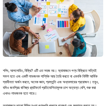
শপিং, আপলোডিং, বিক্রি? এটি এত সহজ নয়। অ্যামাজনে পণ্য বিক্রিতে সত্যিই
সফল হতে এবং একটি লাভজনক পার্শ্বিক আয় তৈরি করতে বা এমনকি নির্দিষ্ট আর্থিক
স্বাধীনতা অর্জন করতে, অনেক জ্ঞান, প্রস্তুতি এবং অধ্যবসায়ের প্রয়োজন। তবুও,
যদিও জনপ্রিয় বাণিজ্য প্ল্যাটফর্মে প্রতিযোগিতামূলক চাপ অত্যন্ত বেশি, শুরু করা
এখনও লাভজনক হতে পারে।
অ্যামাজনে ভালো বিক্রি হওয়া পণ্যগুলি প্রথমে গবেষণা এবং মূল্যায়ন করতে হয়।