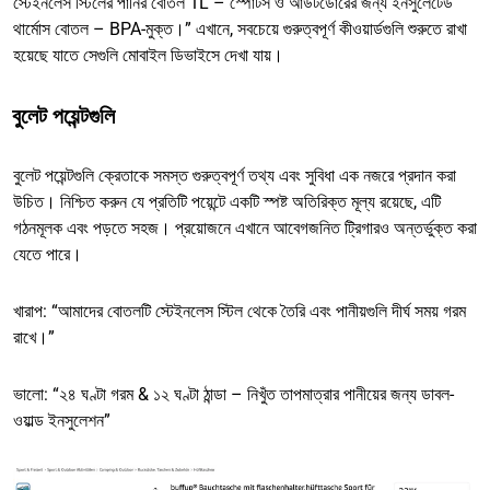
স্টেইনলেস স্টিলের পানির বোতল 1L – স্পোর্টস ও আউটডোরের জন্য ইনসুলেটেড
থার্মোস বোতল – BPA-মুক্ত।” এখানে, সবচেয়ে গুরুত্বপূর্ণ কীওয়ার্ডগুলি শুরুতে রাখা
হয়েছে যাতে সেগুলি মোবাইল ডিভাইসে দেখা যায়।
বুলেট পয়েন্টগুলি
বুলেট পয়েন্টগুলি ক্রেতাকে সমস্ত গুরুত্বপূর্ণ তথ্য এবং সুবিধা এক নজরে প্রদান করা
উচিত। নিশ্চিত করুন যে প্রতিটি পয়েন্টে একটি স্পষ্ট অতিরিক্ত মূল্য রয়েছে, এটি
গঠনমূলক এবং পড়তে সহজ। প্রয়োজনে এখানে আবেগজনিত ট্রিগারও অন্তর্ভুক্ত করা
যেতে পারে।
খারাপ: “আমাদের বোতলটি স্টেইনলেস স্টিল থেকে তৈরি এবং পানীয়গুলি দীর্ঘ সময় গরম
রাখে।”
ভালো: “২৪ ঘণ্টা গরম & ১২ ঘণ্টা ঠান্ডা – নিখুঁত তাপমাত্রার পানীয়ের জন্য ডাবল-
ওয়াল্ড ইনসুলেশন”