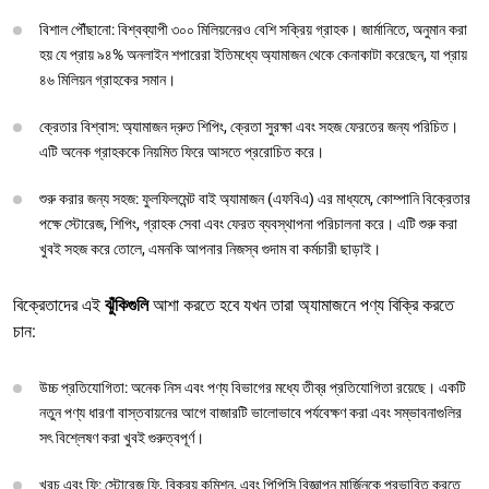
বিশাল পৌঁছানো: বিশ্বব্যাপী ৩০০ মিলিয়নেরও বেশি সক্রিয় গ্রাহক। জার্মানিতে, অনুমান করা
হয় যে প্রায় ৯৪% অনলাইন শপারেরা ইতিমধ্যে অ্যামাজন থেকে কেনাকাটা করেছেন, যা প্রায়
৪৬ মিলিয়ন গ্রাহকের সমান।
ক্রেতার বিশ্বাস: অ্যামাজন দ্রুত শিপিং, ক্রেতা সুরক্ষা এবং সহজ ফেরতের জন্য পরিচিত।
এটি অনেক গ্রাহককে নিয়মিত ফিরে আসতে প্ররোচিত করে।
শুরু করার জন্য সহজ: ফুলফিলমেন্ট বাই অ্যামাজন (এফবিএ) এর মাধ্যমে, কোম্পানি বিক্রেতার
পক্ষে স্টোরেজ, শিপিং, গ্রাহক সেবা এবং ফেরত ব্যবস্থাপনা পরিচালনা করে। এটি শুরু করা
খুবই সহজ করে তোলে, এমনকি আপনার নিজস্ব গুদাম বা কর্মচারী ছাড়াই।
বিক্রেতাদের এই
ঝুঁকিগুলি
আশা করতে হবে যখন তারা অ্যামাজনে পণ্য বিক্রি করতে
চান:
উচ্চ প্রতিযোগিতা: অনেক নিস এবং পণ্য বিভাগের মধ্যে তীব্র প্রতিযোগিতা রয়েছে। একটি
নতুন পণ্য ধারণা বাস্তবায়নের আগে বাজারটি ভালোভাবে পর্যবেক্ষণ করা এবং সম্ভাবনাগুলির
সৎ বিশ্লেষণ করা খুবই গুরুত্বপূর্ণ।
খরচ এবং ফি: স্টোরেজ ফি, বিক্রয় কমিশন, এবং পিপিসি বিজ্ঞাপন মার্জিনকে প্রভাবিত করতে