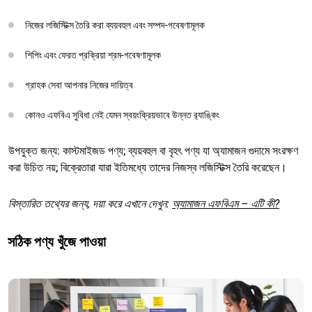
নিজের লজিস্টিক্স তৈরি করা ব্যয়বহুল এবং সম্পদ-গবেষণামূলক
শিপিং এবং ফেরত প্রক্রিয়া শ্রম-গবেষণামূলক
গ্রাহক সেবা আপনার নিজের দায়িত্ব
কোনও এফবিএ সুবিধা নেই যেমন স্বয়ংক্রিয়ভাবে উন্নত র‌্যাঙ্কিং
উপযুক্ত জন্য: কাস্টমাইজড পণ্য; ব্যয়বহুল বা বৃহৎ পণ্য যা অ্যামাজন গুদামে সংরক্ষণ
করা উচিত নয়; বিক্রেতারা যারা ইতিমধ্যে তাদের নিজস্ব লজিস্টিক্স তৈরি করেছেন।
বিস্তারিত তথ্যের জন্য, দয়া করে এখানে দেখুন:
অ্যামাজন এফবিএম – এটি কী?
সঠিক পণ্য খুঁজে পাওয়া