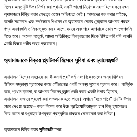
নিজের অন্তর্দৃষ্টি উপর নির্ভর করা প্রায়ই একটি ভালো নির্দেশক নয়—বিশেষ করে যখন
অ্যামাজনে বিক্রি করার ক্ষেত্রে তেমন অভিজ্ঞতা নেই। আমাদের শুরু করার গাইডে,
আপনি সংক্ষেপে এবং স্পষ্টভাবে শিখবেন যে অ্যামাজন সেলার সেন্ট্রালে আপনার প্রথম
পণ্য অফারগুলি তালিকাভুক্ত করার আগে, সময়ে এবং পরে আপনাকে কোন পদক্ষেপগুলি
নিতে হবে। অনেক পয়েন্টে, আমরা অতিরিক্ত নিবন্ধগুলোর দিকে ইঙ্গিত করি যদি আপনি
একটি বিষয়ে গভীর তথ্য প্রয়োজন।
অ্যামাজনকে বিক্রয় প্ল্যাটফর্ম হিসেবে সুবিধা এবং চ্যালেঞ্জগুলি
অ্যামাজন বিশ্বের সবচেয়ে বড় ই-কমার্স প্ল্যাটফর্ম এবং বিক্রেতাদের জন্য মিলিয়ন
মিলিয়ন সম্ভাব্য গ্রাহকের কাছে পৌঁছানোর একটি অনন্য সুযোগ প্রদান করে। পার্শ্বিক
আয়, প্রধান ব্যবসা, বা আপনার নিজস্ব ব্র্যান্ড তৈরি করার একটি উপায় হিসেবে,
অ্যামাজন বাজারে প্রবেশ করা লাভজনক হতে পারে। এখানে “হতে পারে” শব্দটির উপর
জোর দেওয়া হয়েছে—কারণ বিশেষ করে উচ্চ প্রতিযোগিতামূলক চাপ কিছু চ্যালেঞ্জও
নিয়ে আসে যা শুধুমাত্র উপযুক্ত প্রস্তুতির মাধ্যমে মোকাবেলা করা উচিত।
অ্যামাজনে বিক্রি করার
সুবিধাগুলি
স্পষ্ট: