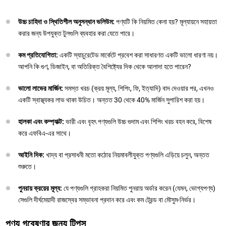
উচ্চ চাহিদা ও স্থিতিশীল অনুসন্ধান ভলিউম:
পণ্যটি কি নিয়মিত কেনা হয়? মূল্যায়নে সহায়তা
করার জন্য উপযুক্ত টুলগুলি ব্যবহার করা যেতে পারে।
কম প্রতিযোগিতা:
একটি স্যাচুরেটেড মার্কেটে প্রবেশ করা সাধারণত একটি ভালো ধারণা নয়।
আপনি কি গুণ, ডিজাইন, বা অতিরিক্ত বৈশিষ্ট্যের দিক থেকে আলাদা হতে পারেন?
ভালো লাভের মার্জিন:
সমস্ত খরচ (ক্রয় মূল্য, শিপিং, ফি, ইত্যাদি) বাদ দেওয়ার পর, এখনও
একটি স্বাস্থ্যকর লাভ থাকা উচিত। অন্তত 30 থেকে 40% মার্জিন সুপারিশ করা হয়।
হালকা এবং কম্প্যাক্ট:
ভারী এবং বৃহৎ পণ্যগুলি উচ্চ গুদাম এবং শিপিং খরচ বহন করে, বিশেষ
করে এফবিএ-এর সাথে।
আইনি দিক:
খাদ্য বা প্রসাধনী মতো কঠোর নিয়মাবলীযুক্ত পণ্যগুলি এড়িয়ে চলুন, অন্তত
শুরুতে।
পুনরায় ক্রয়ের মূল্য:
যে পণ্যগুলি গ্রাহকরা নিয়মিত পুনরায় অর্ডার করেন (যেমন, ভোগ্যপণ্য)
সেগুলি দীর্ঘমেয়াদী রাজস্বের সম্ভাবনা প্রদান করে এবং কম ট্রেন্ড বা মৌসুম-নির্ভর।
পণ্য গবেষণার জন্য টিপস