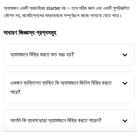
অ্যামাজন একটি স্বয়ংক্রিয় starter নয় – তবে সঠিক জ্ঞান এবং একটি সুপরিকল্পিত
কৌশল সহ, মার্কেটপ্লেসের সম্ভাবনাকে সম্পূর্ণরূপে কাজে লাগানো যেতে পারে।
সাধারণ জিজ্ঞাস্য প্রশ্নসমূহ
অ্যামাজনে বিক্রি করতে কত খরচ হয়?
দুটি বিক্রয় পরিকল্পনা রয়েছে: একজন ব্যক্তিগত বিক্রেতা হিসেবে, আপনি
প্রতি বিক্রিত আইটেমের জন্য €0.99 পরিশোধ করেন, जबकि পেশাদার
একজন ব্যক্তিগত ব্যক্তি কি অ্যামাজনে জিনিস বিক্রি করতে
পরিকল্পনার জন্য প্রতি মাসে €39 ফ্ল্যাট খরচ হয়। এছাড়াও, উভয় পরিকল্পনায়
বিক্রয় কমিশন রয়েছে যা পণ্য বিভাগের উপর নির্ভর করে, তবে সাধারণত বিক্রয়
পারে?
মূল্যের সাত থেকে 15 শতাংশের মধ্যে থাকে।
হ্যাঁ, ব্যক্তিগত বিক্রেতা পরিকল্পনার মাধ্যমে, আপনি ব্যবসা ছাড়া বিক্রি করতে
পারেন। তবে, এটি সাধারণত অন্যান্য প্ল্যাটফর্ম যেমন ক্লাসিফাইডসে
আপনি কি ব্যবসা ছাড়া অ্যামাজনে বিক্রি করতে পারেন?
বাস্তবায়ন করা সহজ।
হ্যাঁ, কিন্তু নিয়মিত বিক্রি সাধারণত বাণিজ্যিক হিসেবে বিবেচিত হয়।