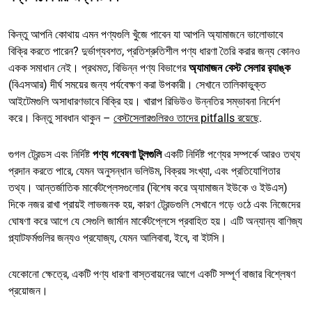
কিন্তু আপনি কোথায় এমন পণ্যগুলি খুঁজে পাবেন যা আপনি অ্যামাজনে ভালোভাবে
বিক্রি করতে পারেন? দুর্ভাগ্যবশত, প্রতিশ্রুতিশীল পণ্য ধারণা তৈরি করার জন্য কোনও
একক সমাধান নেই। প্রথমত, বিভিন্ন পণ্য বিভাগের
অ্যামাজন বেস্ট সেলার র‌্যাঙ্ক
(বিএসআর) দীর্ঘ সময়ের জন্য পর্যবেক্ষণ করা উপকারী। সেখানে তালিকাভুক্ত
আইটেমগুলি অসাধারণভাবে বিক্রি হয়। খারাপ রিভিউও উন্নতির সম্ভাবনা নির্দেশ
করে। কিন্তু সাবধান থাকুন –
বেস্টসেলারগুলিরও তাদের pitfalls রয়েছে
.
গুগল ট্রেন্ডস এবং নির্দিষ্ট
পণ্য গবেষণা টুলগুলি
একটি নির্দিষ্ট পণ্যের সম্পর্কে আরও তথ্য
প্রদান করতে পারে, যেমন অনুসন্ধান ভলিউম, বিক্রয় সংখ্যা, এবং প্রতিযোগিতার
তথ্য। আন্তর্জাতিক মার্কেটপ্লেসগুলোর (বিশেষ করে অ্যামাজন ইউকে ও ইউএস)
দিকে নজর রাখা প্রায়ই লাভজনক হয়, কারণ ট্রেন্ডগুলি সেখানে গড়ে ওঠে এবং নিজেদের
ঘোষণা করে আগে যে সেগুলি জার্মান মার্কেটপ্লেসে প্রবাহিত হয়। এটি অন্যান্য বাণিজ্য
প্ল্যাটফর্মগুলির জন্যও প্রযোজ্য, যেমন আলিবাবা, ইবে, বা ইটসি।
যেকোনো ক্ষেত্রে, একটি পণ্য ধারণা বাস্তবায়নের আগে একটি সম্পূর্ণ বাজার বিশ্লেষণ
প্রয়োজন।