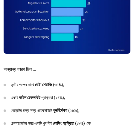
অন্যান্য কারণ ছিল …
তৃতীয় পক্ষের সাথে
ডেটা শেয়ারিং
(৩৪%),
একটি
জটিল চেকআউট
প্রক্রিয়া (২৪%),
পেমেন্টের জন্য অন্য ওয়েবসাইটে
পুনর্নির্দেশনা
(২৬%),
চেকআউটের সময় একটি খুব দীর্ঘ
লোডিং প্রক্রিয়া
(১৮%) এবং