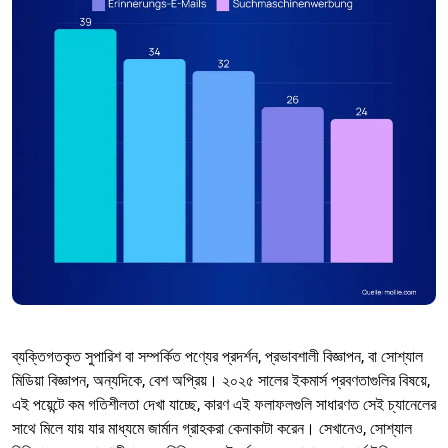
ব্যক্তিগতকৃত সুপারিশ বা সম্পর্কিত পণ্যের প্রদর্শন, প্রভাবশালী বিজ্ঞাপন, বা সোশ্যাল
মিডিয়া বিজ্ঞাপন, অন্যদিকে, বেশ অপ্রিয়। ২০২৫ সালের ইকমার্স প্রবণতাগুলির বিষয়ে,
এই পয়েন্টে কম গতিশীলতা দেখা যাচ্ছে, কারণ এই ফলাফলগুলি সাধারণত সেই চ্যানেলের
সাথে মিলে যায় যার মাধ্যমে জার্মান গ্রাহকরা কেনাকাটা করেন। সেখানেও, সোশ্যাল