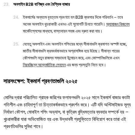
অনলাইন B2B বাণিজ্য এবং বৈশ্বিক বাজার
ইকমার্সের অন্যতম বৃহত্তম প্রবণতা হল B2B ব্যবসার দিকে পরিবর্তন – তবে
অনেক অনলাইন খুচরাকারী এখনও এই সুযোগটি চিনতে পারেনি।
অ্যামাজন বিজনেস
মার্কেটপ্লেসের মাধ্যমে, বাস্তবায়ন সহজ এবং দ্রুত করা যায়।
যেহেতু অফলাইন এবং অনলাইন শপিংয়ের মধ্যে সীমানাগুলি ক্রমাগত অস্পষ্ট হচ্ছে,
জাতীয় সীমানাগুলি ক্রমবর্ধমানভাবে অপ্রাসঙ্গিক হয়ে উঠছে। সীমান্ত পারের
কৌশলগুলি নতুন রাজস্ব সম্ভাবনা উন্মোচন করে, এবং কোম্পানিগুলিকে এখন
নিরবচ্ছিন্ন আন্তর্জাতিক লেনদেন
এর জন্য প্রস্তুতি নিতে হবে।
সারসংক্ষেপ: ইকমার্স প্রবণতাগুলি ২০২৫
মোলির দ্বারা পরিচালিত গ্রাহক জরিপের ফলাফলগুলি ২০২৫ সালে ইকমার্স বাজার কতটা
গতিশীল এবং চাহিদাপূর্ণ তা চিত্তাকর্ষকভাবে প্রদর্শন করে। এটি যদি অপ্টিমাইজড মূল্য
নির্ধারণ কৌশল, মোবাইল শপিং অভ্যাস, বা কৃত্রিম বুদ্ধিমত্তার ব্যবহার সম্পর্কে হয় –
খুচরাকারীরা যারা অভিযোজিত হয় এবং উদ্ভাবনী প্রযুক্তিতে বিনিয়োগ করে তারা এই
প্রবণতিগুলির সুবিধা পাবে।