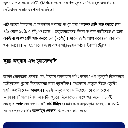
তুলনায়: গত বছরে, ৫৪% ইতিবাচক থেকে নিরপেক্ষ মূল্যায়ন দিয়েছিল এবং ৪৫%
নেতিবাচক মনোভাব পোষণ করেছিল।
এটি হয়তো বিস্ময়কর যে অনলাইন শপারের সংখ্যা যারা
“অনেক বেশি খরচ করতে চান”
৭% থেকে ১২% এ বৃদ্ধি পেয়েছে। উত্তরদাতাদের বিশাল সংখ্যক জানিয়েছে যে তারা
একই বা আরও বেশি খরচ করতে চান (৮১%)
। মাত্র ১৯% আশা করেন যে তারা কম
খরচ করবেন। ২০২৫ সালের জন্য এগুলি আনন্দদায়ক ভালো ইকমার্স ট্রেন্ডস।
ক্রয় অভ্যাস এবং চ্যানেলগুলি
জার্মান ভোক্তারা কোথায় এবং কিভাবে অনলাইনে শপিং করেন? এই প্রশ্নটি বিশেষভাবে
মাল্টিচ্যানেল খুচরো বিক্রেতাদের জন্য প্রাসঙ্গিক। স্পষ্টভাবে নেতৃত্ব দিচ্ছে ট্রেডিং
প্ল্যাটফর্মগুলি যেমন
আমাজন
। ৫১% উত্তরদাতা জানিয়েছেন যে তারা তাদের
অনুসন্ধানটি সরাসরি বড় অনলাইন খুচরো বিক্রেতাদের সাথে শুরু করেন। ৪০%
এছাড়াও
গুগল
এর মতো একটি
সার্চ ইঞ্জিন
ব্যবহার করে অনুসন্ধান করেন, এবং ৩৬%
সরাসরি প্রদানকারীর
অনলাইন দোকান
থেকে কেনাকাটা করেন।