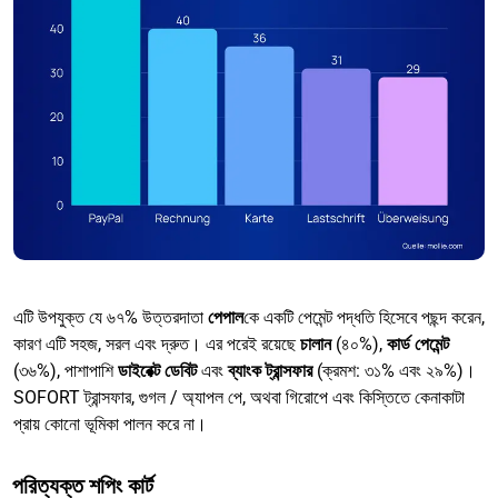
এটি উপযুক্ত যে ৬৭% উত্তরদাতা
পেপাল
কে একটি পেমেন্ট পদ্ধতি হিসেবে পছন্দ করেন,
কারণ এটি সহজ, সরল এবং দ্রুত। এর পরেই রয়েছে
চালান
(৪০%),
কার্ড পেমেন্ট
(৩৬%), পাশাপাশি
ডাইরেক্ট ডেবিট
এবং
ব্যাংক ট্রান্সফার
(ক্রমশ: ৩১% এবং ২৯%)।
SOFORT ট্রান্সফার, গুগল / অ্যাপল পে, অথবা গিরোপে এবং কিস্তিতে কেনাকাটা
প্রায় কোনো ভূমিকা পালন করে না।
পরিত্যক্ত শপিং কার্ট