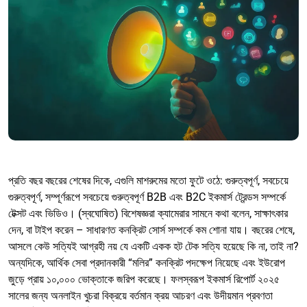
প্রতি বছর বছরের শেষের দিকে, এগুলি মাশরুমের মতো ফুটে ওঠে: গুরুত্বপূর্ণ, সবচেয়ে
গুরুত্বপূর্ণ, সম্পূর্ণরূপে সবচেয়ে গুরুত্বপূর্ণ B2B এবং B2C ইকমার্স ট্রেন্ডস সম্পর্কে
টেক্সট এবং ভিডিও। (স্বঘোষিত) বিশেষজ্ঞরা ক্যামেরার সামনে কথা বলেন, সাক্ষাৎকার
দেন, বা টাইপ করেন – সাধারণত কনক্রিট সোর্স সম্পর্কে কম শোনা যায়। বছরের শেষে,
আসলে কেউ সত্যিই আগ্রহী নয় যে একটি একক হট টেক সত্যি হয়েছে কি না, তাই না?
অন্যদিকে, আর্থিক সেবা প্রদানকারী “মলির” কনক্রিট পদক্ষেপ নিয়েছে এবং ইউরোপ
জুড়ে প্রায় ১০,০০০ ভোক্তাকে জরিপ করেছে। ফলস্বরূপ ইকমার্স রিপোর্ট ২০২৫
সালের জন্য অনলাইন খুচরা বিক্রয়ে বর্তমান ক্রয় আচরণ এবং উদীয়মান প্রবণতা