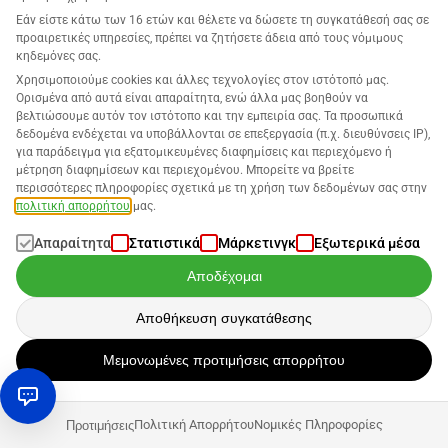
Εάν είστε κάτω των 16 ετών και θέλετε να δώσετε τη συγκατάθεσή σας σε
προαιρετικές υπηρεσίες, πρέπει να ζητήσετε άδεια από τους νόμιμους
κηδεμόνες σας.
Χρησιμοποιούμε cookies και άλλες τεχνολογίες στον ιστότοπό μας.
Ορισμένα από αυτά είναι απαραίτητα, ενώ άλλα μας βοηθούν να
βελτιώσουμε αυτόν τον ιστότοπο και την εμπειρία σας. Τα προσωπικά
SELLERLOGIC Lost & Found Full-Service
δεδομένα ενδέχεται να υποβάλλονται σε επεξεργασία (π.χ. διευθύνσεις IP),
για παράδειγμα για εξατομικευμένες διαφημίσεις και περιεχόμενο ή
μέτρηση διαφημίσεων και περιεχομένου. Μπορείτε να βρείτε
περισσότερες πληροφορίες σχετικά με τη χρήση των δεδομένων σας στην
Ελέγχει κάθε συναλλαγή FBA και εντοπίζει αξιώσεις
πολιτική απορρήτου
μας.
αποζημίωσης που προκύπτουν από σφάλματα FBA. Το Lost &
Found διαχειρίζεται τη διαδικασία επιστροφής χρημάτων,
Απαραίτητα
Στατιστικά
Μάρκετινγκ
Εξωτερικά μέσα
συμπεριλαμβανομένης της επίλυσης προβλημάτων, της υποβολής
αξιώσεων και της επικοινωνίας με την Amazon. Έχετε πάντα
Αποδέχομαι
πλήρη ορατότητα όλων των επιστροφών στο ταμπλό του Lost &
Found Full-Service σας.
Αποθήκευση συγκατάθεσης
ΚΛΙΚ ΕΔΩ
Μεμονωμένες προτιμήσεις απορρήτου
ΓΙΑ ΠΕΡΙΣΣΟΤΕΡΕΣ ΠΛΗΡΟΦΟΡΙΕΣ ΓΙΑ LOST & FOUND
Πολιτική Απορρήτου
Νομικές Πληροφορίες
Προτιμήσεις