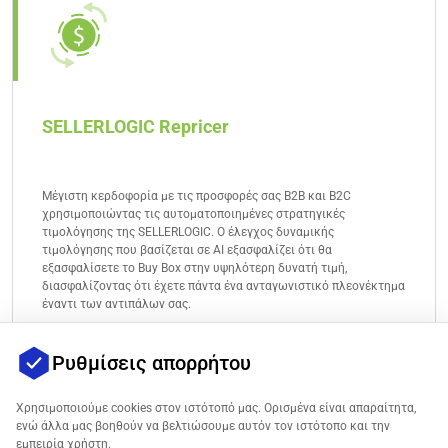
επιπλέον την εμπιστοσύνη των πελατών.
SELLERLOGIC Repricer
Μέγιστη κερδοφορία με τις προσφορές σας B2B και B2C
χρησιμοποιώντας τις αυτοματοποιημένες στρατηγικές
τιμολόγησης της SELLERLOGIC. Ο έλεγχος δυναμικής
τιμολόγησης που βασίζεται σε AI εξασφαλίζει ότι θα
εξασφαλίσετε το Buy Box στην υψηλότερη δυνατή τιμή,
διασφαλίζοντας ότι έχετε πάντα ένα ανταγωνιστικό πλεονέκτημα
έναντι των αντιπάλων σας.
ΚΛΙΚ ΕΔΩ
ΓΙΑ ΠΕΡΙΣΣΟΤΕΡΕΣ ΠΛΗΡΟΦΟΡΙΕΣ ΓΙΑ ΤΟ REPRICER
Ρυθμίσεις απορρήτου
Χρησιμοποιούμε cookies στον ιστότοπό μας. Ορισμένα είναι απαραίτητα,
ενώ άλλα μας βοηθούν να βελτιώσουμε αυτόν τον ιστότοπο και την
εμπειρία χρήστη.