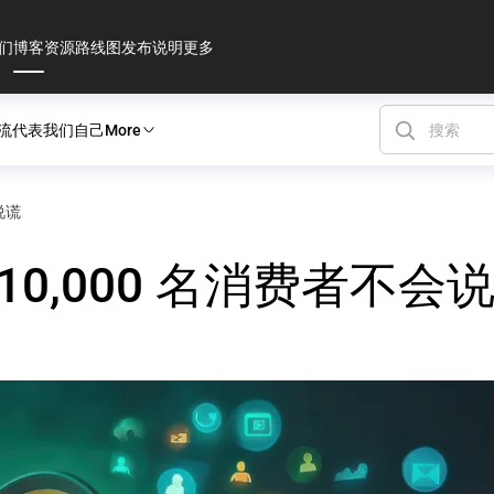
们
博客
资源
路线图
发布说明
更多
流
代表我们自己
More
说谎
10,000 名消费者不会