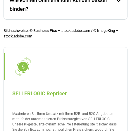
Wie können Onlinehändler Kunden besser
Zahlungsmethoden wie PayPal. Zudem spielt ein
transparenter Checkout ohne unerwartete
binden?
Zusatzkosten eine entscheidende Rolle.
Durch einen reibungslosen Kundenservice, Rabatte für
wiederholte Käufe, personalisierte Empfehlungen und
Bildnachweise: © Business Pics – stock.adobe.com / © ImageKing –
stock.adobe.com
gezielte Retargeting-Kampagnen. Eine klare
Kommunikation und flexible Retouren stärken
zusätzlich das Vertrauen der Kunden.
SELLERLOGIC Repricer
Maximieren Sie Ihren Umsatz mit Ihren B2B- und B2C-Angeboten
mithilfe der automatisierten Preisstrategien von SELLERLOGIC.
Unsere KI-gesteuerte dynamische Preissteuerung stellt sicher, dass
Sie die Buy Box zum höchstmöglichen Preis sichern, wodurch Sie