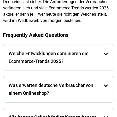
Denn eines ist sicher: Die Anforderungen der Verbraucher
verändern sich und viele Ecommerce-Trends werden 2025
aktueller denn je – wer heute die richtigen Weichen stellt,
wird im Wettbewerb von morgen bestehen.
Frequently Asked Questions
Welche Entwicklungen dominieren die
Ecommerce-Trends 2025?
Die wichtigsten Trends umfassen den Einsatz von KI
für personalisierte Shopping-Erlebnisse, die
Was erwarten deutsche Verbraucher von
zunehmende Bedeutung von Mobile Commerce und
internationale Marktplätze sowie transparente
einem Onlineshop?
Preisgestaltung und flexible Zahlungsoptionen wie
„Buy Now, Pay Later“.
Deutsche Käufer legen großen Wert auf kostenlosen
Versand, eine einfache Kaufabwicklung und gängige