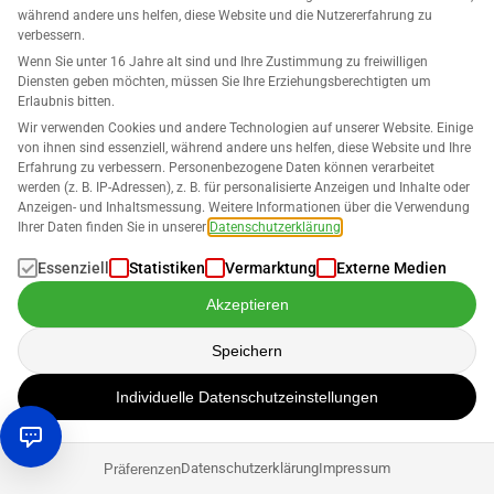
während andere uns helfen, diese Website und die Nutzererfahrung zu
Daniel Hannig
verbessern.
Wenn Sie unter 16 Jahre alt sind und Ihre Zustimmung zu freiwilligen
Diensten geben möchten, müssen Sie Ihre Erziehungsberechtigten um
Verkaufen auf Amazon
Erlaubnis bitten.
Wir verwenden Cookies und andere Technologien auf unserer Website. Einige
Temu vs. Amazon – 5 Gründe, warum Amazon
von ihnen sind essenziell, während andere uns helfen, diese Website und Ihre
für Käufer und Verkäufer nach wie vor die erste
Erfahrung zu verbessern. Personenbezogene Daten können verarbeitet
Wahl ist
werden (z. B. IP-Adressen), z. B. für personalisierte Anzeigen und Inhalte oder
Anzeigen- und Inhaltsmessung. Weitere Informationen über die Verwendung
Ihrer Daten finden Sie in unserer
Datenschutzerklärung
.
Daniel Hannig
Essenziell
Statistiken
Vermarktung
Externe Medien
Akzeptieren
Speichern
Individuelle Datenschutzeinstellungen
Werden Sie Teil unserer
Datenschutzerklärung
Impressum
Präferenzen