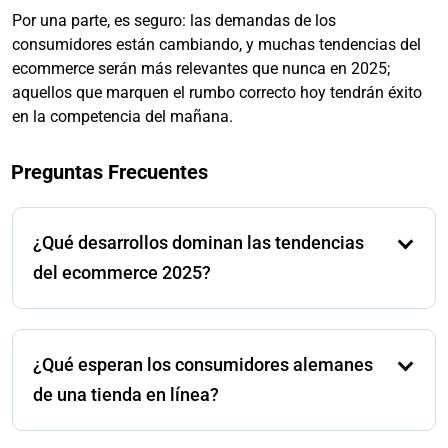
Por una parte, es seguro: las demandas de los
consumidores están cambiando, y muchas tendencias del
ecommerce serán más relevantes que nunca en 2025;
aquellos que marquen el rumbo correcto hoy tendrán éxito
en la competencia del mañana.
Preguntas Frecuentes
¿Qué desarrollos dominan las tendencias
del ecommerce 2025?
Las tendencias clave incluyen el uso de IA para
experiencias de compra personalizadas, la creciente
¿Qué esperan los consumidores alemanes
importancia del comercio móvil y los mercados
internacionales, así como la transparencia en la
de una tienda en línea?
fijación de precios y opciones de pago flexibles como
«Compra ahora, paga después.»
Los compradores alemanes valoran mucho el envío