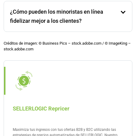
gratuito, un proceso de pago sencillo y métodos de
¿Cómo pueden los minoristas en línea
pago comunes como PayPal. Además, un proceso de
pago transparente sin costos adicionales inesperados
fidelizar mejor a los clientes?
juega un papel crucial.
A través de un servicio al cliente fluido, descuentos
por compras repetidas, recomendaciones
Créditos de imagen: © Business Pics – stock.adobe.com / © ImageKing –
stock.adobe.com
personalizadas y campañas de retargeting dirigidas.
Una comunicación clara y devoluciones flexibles
refuerzan aún más la confianza del cliente.
SELLERLOGIC Repricer
Maximiza tus ingresos con tus ofertas B2B y B2C utilizando las
estrategias de precios automatizadas de SELLERLOGIC. Nuestro