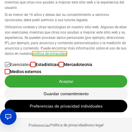
mientras que otras nos ayudan a mejorar este sitio web y la experiencia del
HAZ CLIC AQUÍ
usuario.
PARA MÁS INFORMACIÓN SOBRE BUSINESS ANALYTICS
Si es menor de 16 años y desea dar su consentimiento a servicios
opcionales, debe pedir permiso a sus tutores legales.
Utilizamos cookies y otras tecnologías en nuestro sitio web. Algunas de ellas
son esenciales, mientras que otras nos ayudan a mejorar este sitio web y su
Publicaciones relacionadas
experiencia. Se pueden procesar datos personales (por ejemplo, direcciones
IP), por ejemplo, para anuncios y contenido personalizados o la medición de
anuncios y contenido. Puede encontrar más información sobre el uso de sus
datos en nuestra
política de privacidad
.
Consejos & Trucos
Esenciales
Estadísticas
Mercadotecnia
La cuenta de vendedor de Amazon: Cómo crear
Medios externos
su cuenta, convertirse en un vendedor exitoso y
evitar la suspensión de la cuenta
Aceptar
Guardar consentimiento
Lena Schwab
Preferencias de privacidad individuales
Consejos & Trucos
Amazon FBA y Margen: ¿Se Venden el 20% de
Política de privacidad
Aviso legal
Preferencias