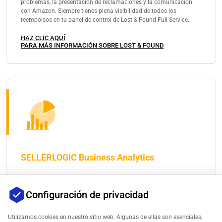
problemas, la presentación de reclamaciones y la comunicación
con Amazon. Siempre tienes plena visibilidad de todos los
reembolsos en tu panel de control de Lost & Found Full-Service.
HAZ CLIC AQUÍ
PARA MÁS INFORMACIÓN SOBRE LOST & FOUND
SELLERLOGIC Business Analytics
Business Analytics para Amazon te ofrece una visión general de tu
Configuración de privacidad
rentabilidad - para tu negocio, mercados individuales y todos tus
productos.
Utilizamos cookies en nuestro sitio web. Algunas de ellas son esenciales,