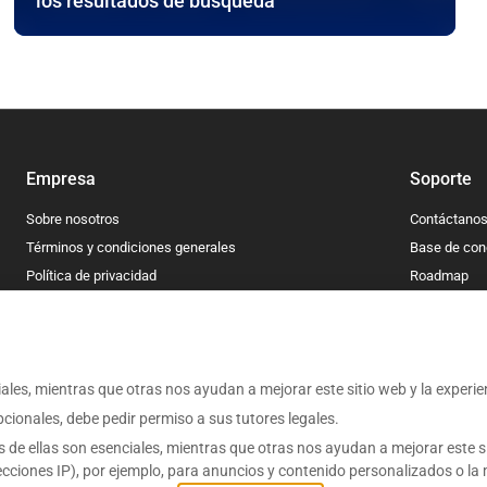
los resultados de búsqueda
Empresa
Soporte
Sobre nosotros
Contáctano
Términos y condiciones generales
Base de con
Política de privacidad
Roadmap
Política de cookies
Blog
Aviso legal
ales, mientras que otras nos ayudan a mejorar este sitio web y la experie
cionales, debe pedir permiso a sus tutores legales.
Español
s de ellas son esenciales, mientras que otras nos ayudan a mejorar este s
ecciones IP), por ejemplo, para anuncios y contenido personalizados o la