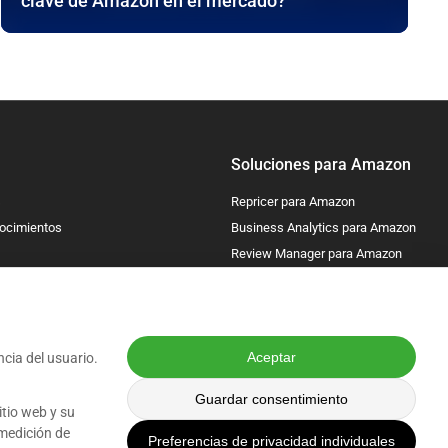
clave de Amazon en el mercado?
Soluciones para Amazon
s
Repricer para Amazon
ocimientos
Business Analytics para Amazon
Review Manager para Amazon
Lost & Found para Amazon
Aceptar
ncia del usuario.
Guardar consentimiento
Suscribirse
itio web y su
 medición de
Los datos se procesan de acuerdo con nuestra
Política de Privacidad
Preferencias de privacidad individuales