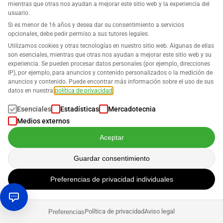
mientras que otras nos ayudan a mejorar este sitio web y la experiencia del
productos (solo para propietarios de marcas registradas).
usuario.
Si es menor de 16 años y desea dar su consentimiento a servicios
Display Patrocinado
: Anuncios de retargeting que alcanzan a los
opcionales, debe pedir permiso a sus tutores legales.
clientes fuera de Amazon.
Utilizamos cookies y otras tecnologías en nuestro sitio web. Algunas de ellas
son esenciales, mientras que otras nos ayudan a mejorar este sitio web y su
experiencia. Se pueden procesar datos personales (por ejemplo, direcciones
No es una coincidencia que existan agencias y proveedores
IP), por ejemplo, para anuncios y contenido personalizados o la medición de
de servicios que se especializan en
Publicidad en Amazon
.
anuncios y contenido. Puede encontrar más información sobre el uso de sus
datos en nuestra
política de privacidad
.
En caso de duda, siempre es recomendable consultar a
profesionales en lugar de gastar dinero innecesariamente.
Esenciales
Estadísticas
Mercadotecnia
Es importante, en cualquier caso, …
Medios externos
Aceptar
… realizar una
investigación de palabras clave
para encontrar
palabras clave relevantes con alta frecuencia de búsqueda y
Guardar consentimiento
baja competencia.
Preferencias de privacidad individuales
… combinar
campañas automáticas y manuales
. Las campañas
automáticas ayudan a descubrir nuevas palabras clave,
mientras que las campañas manuales pueden ser controladas
Política de privacidad
Aviso legal
Preferencias
con precisión.