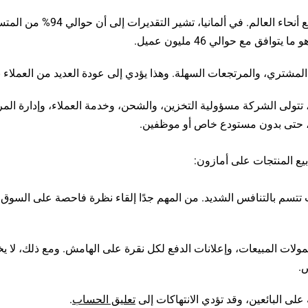
نطاق هائل: أكثر من 300 مليون عميل نشط في جميع أنحاء العالم. في ألمانيا، تشير 
فق مع حوالي 46 مليون عميل.
لمشتري، والمرتجعات السهلة. وهذا يؤدي إلى عودة العديد من العملاء ب
يق للمبتدئين: مع خدمة الوفاء من أمازون (FBA)، تتولى الشركة مسؤولية التخزين، والشحن، وخدمة العملاء، وإدارة
جدًا، حتى بدون مستودع خاص أو موظفين.
يع المنتجات على أمازون:
لعديد من الفئات وال niches المنتجات تتسم بالتنافس الشديد. من المهم جدًا إلقاء نظرة فاحصة على الس
ولات المبيعات، وإعلانات الدفع لكل نقرة على الهامش. ومع ذلك، لا يخ
.
ى البائعين، وقد تؤدي الانتهاكات إلى
تعليق الحساب
.