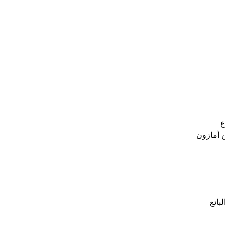
ع
نك الاختيار بين الوفاء من البائع (FBM) والوفاء من أمازون
بائع