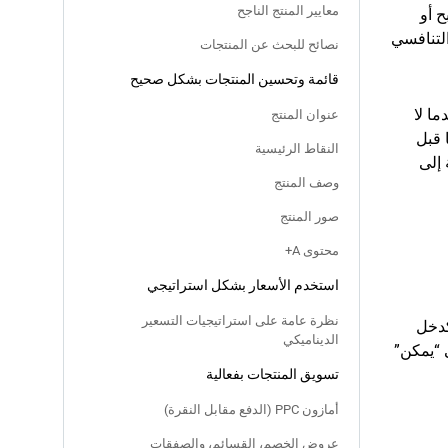
معايير المنتج الناجح
ح أو
التنافسي
نصائح للبحث عن المنتجات
قائمة وتحسين المنتجات بشكل صحيح
ما لا
عنوان المنتج
 قبل
النقاط الرئيسية
 إلى
وصف المنتج
صور المنتج
محتوى A+
استخدم الأسعار بشكل استراتيجي
نظرة عامة على استراتيجيات التسعير
كدخل
الديناميكي
 “يمكن”
تسويق المنتجات بفعالية
أمازون PPC (الدفع مقابل النقرة)
عروض الخصم، القسائم، والصفقات