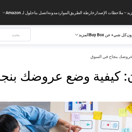
يد
ملاحظات الإصدار
خارطة الطريق
الموارد
مدونة
اتصل بنا
حلول لـ Amazon
ون
كل شيء عن Buy Box
المزيد
ع عروضك بنجاح في السوق
ن: كيفية وضع عروضك بنج