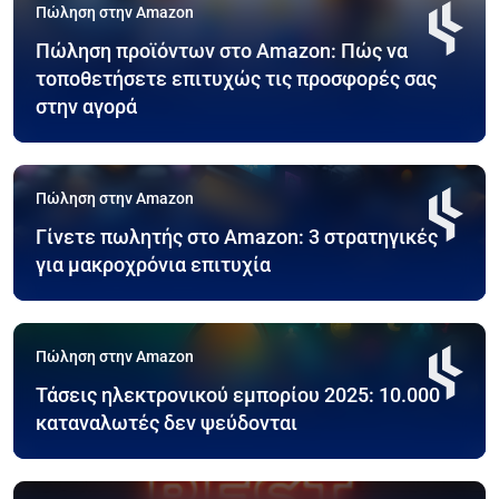
Πώληση στην Amazon
Πώληση προϊόντων στο Amazon: Πώς να
τοποθετήσετε επιτυχώς τις προσφορές σας
στην αγορά
Πώληση στην Amazon
Γίνετε πωλητής στο Amazon: 3 στρατηγικές
για μακροχρόνια επιτυχία
Πώληση στην Amazon
Τάσεις ηλεκτρονικού εμπορίου 2025: 10.000
καταναλωτές δεν ψεύδονται