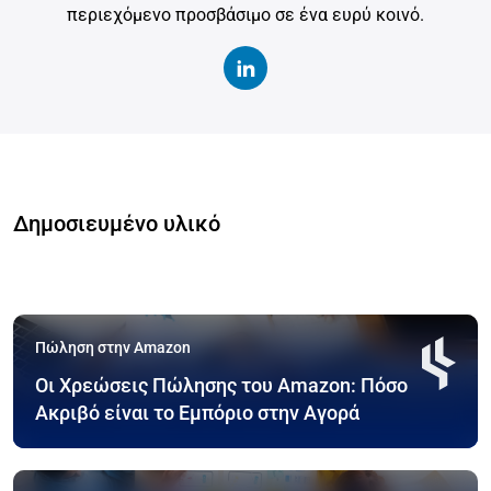
περιεχόμενο προσβάσιμο σε ένα ευρύ κοινό.
Δημοσιευμένο υλικό
Πώληση στην Amazon
Οι Χρεώσεις Πώλησης του Amazon: Πόσο
Ακριβό είναι το Εμπόριο στην Αγορά