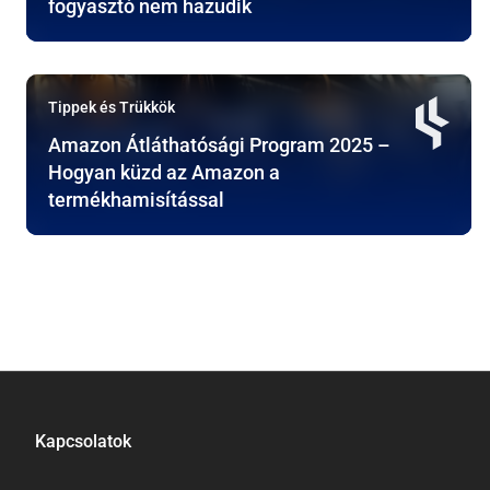
fogyasztó nem hazudik
Tippek és Trükkök
Amazon Átláthatósági Program 2025 –
Hogyan küzd az Amazon a
termékhamisítással
Kapcsolatok