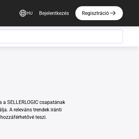
Bejelentkezés
Regisztráció
HU
 óta a SELLERLOGIC csapatának
a. A releváns trendek iránti
hozzáférhetővé teszi.