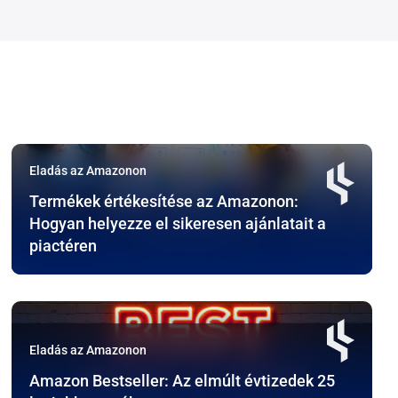
Eladás az Amazonon
Termékek értékesítése az Amazonon:
Hogyan helyezze el sikeresen ajánlatait a
piactéren
Eladás az Amazonon
Amazon Bestseller: Az elmúlt évtizedek 25