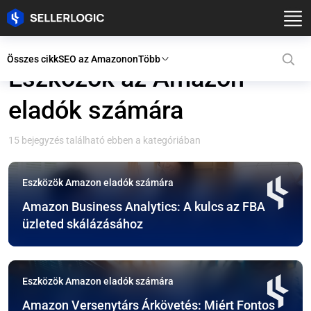
Összes cikk
SEO az Amazonon
Több
Eszközök az Amazon
eladók számára
15 bejegyzés található ebben a kategóriában
Eszközök Amazon eladók számára
Amazon Business Analytics: A kulcs az FBA
üzleted skálázásához
Eszközök Amazon eladók számára
Amazon Versenytárs Árkövetés: Miért Fontos