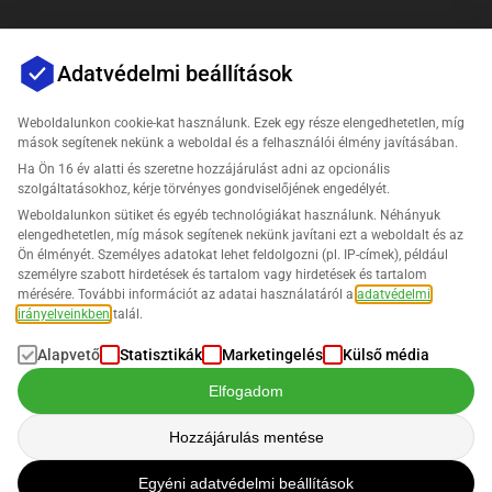
Adatvédelmi beállítások
Weboldalunkon cookie-kat használunk. Ezek egy része elengedhetetlen, míg
mások segítenek nekünk a weboldal és a felhasználói élmény javításában.
Ha Ön 16 év alatti és szeretne hozzájárulást adni az opcionális
Vállalat
szolgáltatásokhoz, kérje törvényes gondviselőjének engedélyét.
Weboldalunkon sütiket és egyéb technológiákat használunk. Néhányuk
Támogatás
elengedhetetlen, míg mások segítenek nekünk javítani ezt a weboldalt és az
Ön élményét. Személyes adatokat lehet feldolgozni (pl. IP-címek), például
személyre szabott hirdetések és tartalom vagy hirdetések és tartalom
Megoldások az Amazon számára
mérésére. További információt az adatai használatáról a
adatvédelmi
irányelveinkben
talál.
Magyar
Alapvető
Statisztikák
Marketingelés
Külső média
Elfogadom
Hozzájárulás mentése
Az adatok feldolgozása a
Adatvédelmi Szabályzatunk
szerint történik.
Egyéni adatvédelmi beállítások