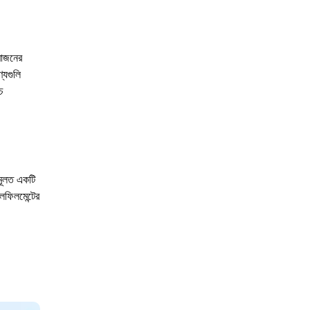
মাজনের
্যগুলি
চ
 মূলত একটি
লফিলমেন্টের