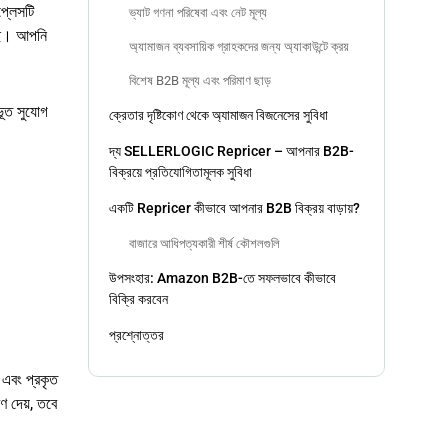
প্লেসটি
ভ্যাট গণনা পরিষেবা এবং নেট মূল্য
েছে। আপনি
অ্যামাজন ব্যবসায়িক গ্রাহকদের জন্য অ্যাকাউন্টে ক্রয়
বিশেষ B2B মূল্য এবং পরিমাণ ছাড়
ভূত সুযোগ
ক্রেতার দৃষ্টিকোণ থেকে অ্যামাজন বিজনেসের সুবিধা
দ্য SELLERLOGIC Repricer – আপনার B2B-
বিক্রয়ে প্রতিযোগিতামূলক সুবিধা
একটি Repricer কীভাবে আপনার B2B বিক্রয় বাড়ায়?
বাজারে আধিপত্যকারী শীর্ষ কৌশলগুলি
উপসংহার: Amazon B2B-তে সফলভাবে কীভাবে
বিক্রি করবেন
প্রশ্নোত্তর
 এবং প্রকৃত
রণ দেয়, তবে