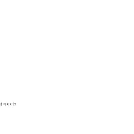
না সাধারণত