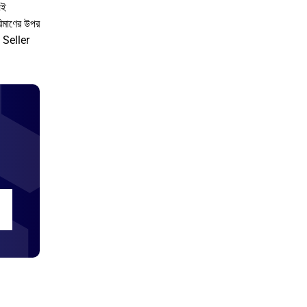
়ই
িমাণের উপর
n Seller