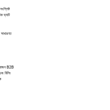
ংশ্লিষ্ট
ক ভ্যাট
া সাধারণত
অ্যামাজন B2B
এবং বিলিং
ক