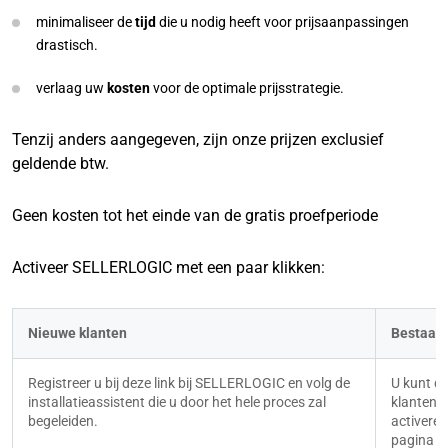
minimaliseer de
tijd
die u nodig heeft voor prijsaanpassingen
drastisch.
verlaag uw
kosten
voor de optimale prijsstrategie.
Tenzij anders aangegeven, zijn onze prijzen exclusief
geldende btw.
Geen kosten tot het einde van de gratis proefperiode
Activeer SELLERLOGIC met een paar klikken:
Nieuwe klanten
Bestaand
Registreer u bij deze link bij SELLERLOGIC en volg de 
U kunt d
installatieassistent die u door het hele proces zal 
klantena
begeleiden.
activeren
pagina „