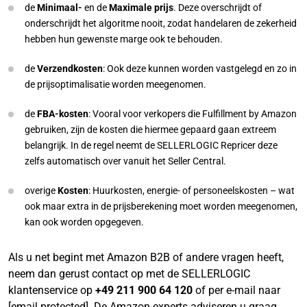
de
Minimaal-
en de
Maximale prijs
. Deze overschrijdt of
onderschrijdt het algoritme nooit, zodat handelaren de zekerheid
hebben hun gewenste marge ook te behouden.
de
Verzendkosten
: Ook deze kunnen worden vastgelegd en zo in
de prijsoptimalisatie worden meegenomen.
de
FBA-kosten
: Vooral voor verkopers die Fulfillment by Amazon
gebruiken, zijn de kosten die hiermee gepaard gaan extreem
belangrijk. In de regel neemt de SELLERLOGIC Repricer deze
zelfs automatisch over vanuit het Seller Central.
overige
Kosten
: Huurkosten, energie- of personeelskosten – wat
ook maar extra in de prijsberekening moet worden meegenomen,
kan ook worden opgegeven.
Als u net begint met Amazon B2B of andere vragen heeft,
neem dan gerust contact op met de SELLERLOGIC
klantenservice op
+49 211 900 64 120
of per e-mail naar
[email protected]
. De Amazon-experts adviseren u graag