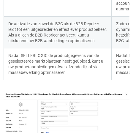
account 
aanmake
De activatie van zowel de B2C als de B2B Repricer 
Zodra de 
leidt tot een uitgebreider en effectiever productbeheer. 
dynamisc
Als u alleen de B2B Repricer activeert, kunt u 
hetzelfde
uitsluitend uw B2B-aanbiedingen optimaliseren
B2C- als
Nadat SELLERLOGIC de productgegevens van de 
Nadat SE
geselecteerde marktplaatsen heeft geüpload, kunt u 
geselecte
uw productaanbiedingen ofwel afzonderlijk of via 
uw produc
massabewerking optimaliseren
massabew