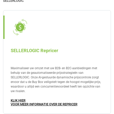
SELLERLOGIC
volumekortingen, eenvoudigere orderverwerking, tools
voor uitgavenbeheer en nog veel meer.
SELLERLOGIC Repricer
Maximaliseer uw omzet met uw B2B- en B2C-aanbiedingen met
behulp van de geautomatiseerde prijsstrategieën van
SELLERLOGIC. Onze AI-gestuurde dynamische prijscontrole zorgt
ervoor dat u de Buy Box veiligstelt tegen de hoogst mogelijke prijs,
waardoor u altijd een concurrentievoordeel heeft ten opzichte van
uw rivalen.
KLIK HIER
VOOR MEER INFORMATIE OVER DE REPRICER