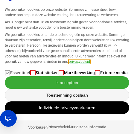
We gebruiken cookies op onze website. Sommige zijn essentieel, terwijl
andere ons helpen deze website en de gebruikerservaring te verbeteren.
Tips & Tricks
Als u jonger bent dan 16 en toestemming wilt geven voor optionele services,
Beheer van btw over meerdere marktplaatsen
moet u uw wettelijke voogden om toestemming vragen.
eenvoudig gemaakt – Met SELLERLOGIC
We gebruiken cookies en andere technologieën op onze website. Sommige
daarvan zijn essentieel, terwijl andere ons helpen deze website en uw ervaring
te verbeteren. Persoonlijke gegevens kunnen worden verwerkt (bijv. IP-
Daniel Hannig
adressen), bijvoorbeeld voor gepersonaliseerde advertenties en inhoud of
voor het meten van advertenties en inhoud. U kunt meer informatie over het
gebruik van uw gegevens vinden in ons
privacybeleid
.
Tips & Tricks
Essentieel
Statistieken
Marktbewerking
Externe media
Amazon Transparantieprogramma 2025 – Hoe
Ik accepteer
Amazon Productpiraterij Aanpakt
Toestemming opslaan
Robin Bals
Individuele privacyvoorkeuren
Tips & Tricks
Privacybeleid
Juridische Informatie
Voorkeuren
Hoe betrouwbaar zijn gratis Amazon Sales