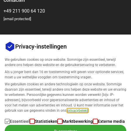
Contacten
+49 211 900 64 120
[email protected]
Privacy-instellingen
We gebruiken cookies op onze website. Sommige zijn essentieel, terwijl
andere ons helpen deze website en de gebruikerservaring te verbeteren.
Als u jonger bent dan 16 en toestemming wilt geven voor optionele services,
Bedrijf
moet u uw wettelijke voogden om toestemming vragen.
We gebruiken cookies en andere technologieën op onze website. Sommige
Ondersteuning
daarvan zijn essentieel, terwijl andere ons helpen deze website en uw ervaring
te verbeteren. Persoonlijke gegevens kunnen worden verwerkt (bijv. IP-
adressen), bijvoorbeeld voor gepersonaliseerde advertenties en inhoud of
Oplossingen voor Amazon
voor het meten van advertenties en inhoud. U kunt meer informatie over het
gebruik van uw gegevens vinden in ons
privacybeleid
.
Nederlands
Essentieel
Statistieken
Marktbewerking
Externe media