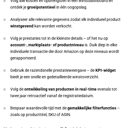
Volg alle kosten en opbrengsten in een winstdashboard en
ontdek je
groeipotentieel
in één oogopslag.
Analyseer alle relevante gegevens zodat elk individueel product
winstgevend
kan worden verkocht.
Volg je prestaties tot in de kleinste details – of het nu op
account-, marktplaats- of productniveau
is. Duik diep in elke
individuele transactie die door Amazon op deze niveaus wordt
gerapporteerd.
Gebruik de razendsnelle prestatieweergave – de
KPI-widget
biedt je een snelle en gedetailleerde winstoverzicht.
Volg de
ontwikkeling van producten in real-time
evenals tot
twee jaar retroactief vanaf de registratiedatum.
Bespaar waardevolle tijd met de
gemakkelijke
filterfuncties
–
zoals op producttitel, SKU of ASIN.