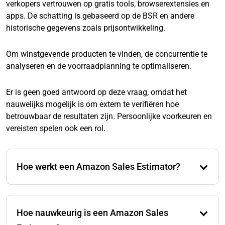
verkopers vertrouwen op gratis tools, browserextensies en
apps. De schatting is gebaseerd op de BSR en andere
historische gegevens zoals prijsontwikkeling.
Om winstgevende producten te vinden, de concurrentie te
analyseren en de voorraadplanning te optimaliseren.
Er is geen goed antwoord op deze vraag, omdat het
nauwelijks mogelijk is om extern te verifiëren hoe
betrouwbaar de resultaten zijn. Persoonlijke voorkeuren en
vereisten spelen ook een rol.
Hoe werkt een Amazon Sales Estimator?
Dergelijke tools gebruiken de Best Seller Rank (BSR)
om de geschatte maandelijkse verkopen van een
Hoe nauwkeurig is een Amazon Sales
product in een specifieke categorie te berekenen op