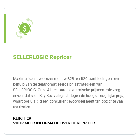
vereisten spelen ook een rol.
SELLERLOGIC Repricer
Maximaliseer uw omzet met uw B2B- en B2C-aanbiedingen met
behulp van de geautomatiseerde prijsstrategieën van
SELLERLOGIC. Onze AI-gestuurde dynamische prijscontrole zorgt
ervoor dat u de Buy Box veiligstelt tegen de hoogst mogelijke prijs,
waardoor u altijd een concurrentievoordeel heeft ten opzichte van
uw rivalen.
KLIK HIER
VOOR MEER INFORMATIE OVER DE REPRICER