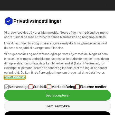
Privatlivsindstillinger
Vi bruger cookies på vores hjemmeside. Nogle af dem er nødvendige, mens
andre hjælper os med at forbedre denne hjemmeside og brugeroplevelsen.
Hvis du er under 16 år og ønsker at give samtykke til valgfrie tjenester, skal
Virksomhed
du bede dine juridiske værger om tilladelse.
Vi bruger cookies og andre teknologier på vores hjemmeside. Nogle af dem
Support
er essentielle, mens andre hjælper os med at forbedre denne hjemmeside og
din oplevelse. Personlige data kan blive behandlet (f.eks. IP-adresser), for
eksempel til personaliserede annoncer og indhold eller måling af annoncer
Løsninger til Amazon
og indhold. Du kan finde flere oplysninger om brugen af dine data i vores
privatlivspolitik
.
Dansk
Nødvendige
Statistik
Markedsføring
Eksterne medier
Jeg accepterer
Gem samtykke
Data behandles i overensstemmelse med vores
fortrolighedspolitik
.