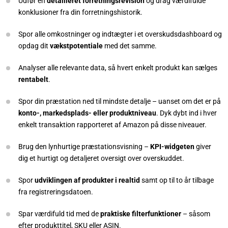
Udfør en
detailleret forretningsrevision
og drag værdifulde
konklusioner fra din forretningshistorik.
Spor alle omkostninger og indtægter i et overskudsdashboard og
opdag dit
vækstpotentiale
med det samme.
Analyser alle relevante data, så hvert enkelt produkt kan sælges
rentabelt
.
Spor din præstation ned til mindste detalje – uanset om det er på
konto-, markedsplads- eller produktniveau
. Dyk dybt ind i hver
enkelt transaktion rapporteret af Amazon på disse niveauer.
Brug den lynhurtige præstationsvisning –
KPI-widgeten
giver
dig et hurtigt og detaljeret oversigt over overskuddet.
Spor
udviklingen af produkter i realtid
samt op til to år tilbage
fra registreringsdatoen.
Spar værdifuld tid med de
praktiske
filterfunktioner
– såsom
efter produkttitel, SKU eller ASIN.