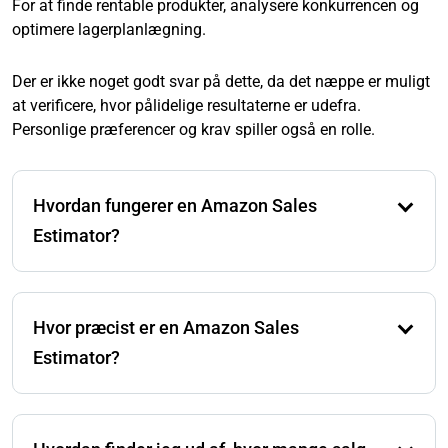
For at finde rentable produkter, analysere konkurrencen og
optimere lagerplanlægning.
Der er ikke noget godt svar på dette, da det næppe er muligt
at verificere, hvor pålidelige resultaterne er udefra.
Personlige præferencer og krav spiller også en rolle.
Hvordan fungerer en Amazon Sales
Estimator?
Sådanne værktøjer bruger Best Seller Rank (BSR) til at
estimere det omtrentlige månedlige salg af et produkt
Hvor præcist er en Amazon Sales
i en specifik kategori baseret på historiske data og
algoritmer.
Estimator?
Nøjagtigheden varierer afhængigt af værktøjet og
kategorien, da eksterne faktorer som