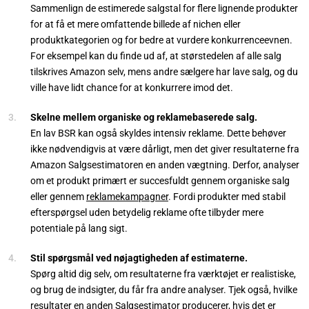
Sammenlign de estimerede salgstal for flere lignende produkter
for at få et mere omfattende billede af nichen eller
produktkategorien og for bedre at vurdere konkurrenceevnen.
For eksempel kan du finde ud af, at størstedelen af alle salg
tilskrives Amazon selv, mens andre sælgere har lave salg, og du
ville have lidt chance for at konkurrere imod det.
Skelne mellem organiske og reklamebaserede salg.
En lav BSR kan også skyldes intensiv reklame. Dette behøver
ikke nødvendigvis at være dårligt, men det giver resultaterne fra
Amazon Salgsestimatoren en anden vægtning. Derfor, analyser
om et produkt primært er succesfuldt gennem organiske salg
eller gennem
reklamekampagner
. Fordi produkter med stabil
efterspørgsel uden betydelig reklame ofte tilbyder mere
potentiale på lang sigt.
Stil spørgsmål ved nøjagtigheden af estimaterne.
Spørg altid dig selv, om resultaterne fra værktøjet er realistiske,
og brug de indsigter, du får fra andre analyser. Tjek også, hvilke
resultater en anden Salgsestimator producerer, hvis det er