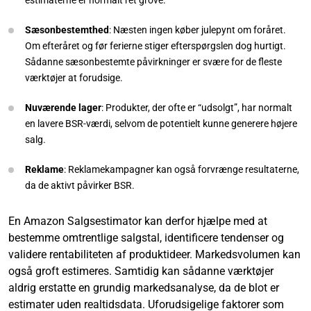
estimaterne er normalt ret grove.
Sæsonbestemthed
: Næsten ingen køber julepynt om foråret.
Om efteråret og før ferierne stiger efterspørgslen dog hurtigt.
Sådanne sæsonbestemte påvirkninger er svære for de fleste
værktøjer at forudsige.
Nuværende lager
: Produkter, der ofte er “udsolgt”, har normalt
en lavere BSR-værdi, selvom de potentielt kunne generere højere
salg.
Reklame
: Reklamekampagner kan også forvrænge resultaterne,
da de aktivt påvirker BSR.
En Amazon Salgsestimator kan derfor hjælpe med at
bestemme omtrentlige salgstal, identificere tendenser og
validere rentabiliteten af produktideer. Markedsvolumen kan
også groft estimeres. Samtidig kan sådanne værktøjer
aldrig erstatte en grundig markedsanalyse, da de blot er
estimater uden realtidsdata. Uforudsigelige faktorer som