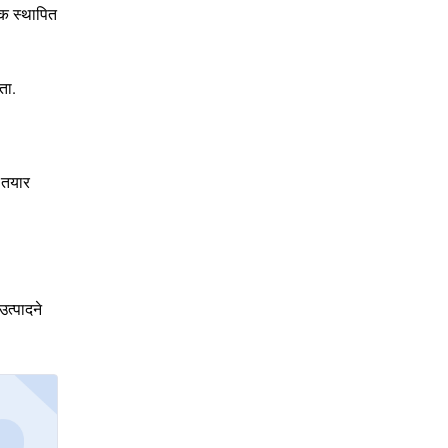
एक स्थापित
ता.
े तयार
त्पादने