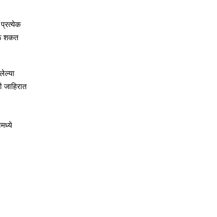
्रत्येक
परू शकत
लेल्या
ी जाहिरात
मध्ये