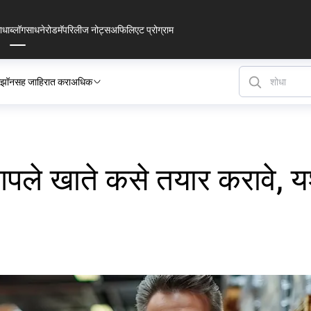
ाधा
ब्लॉग
साधने
रोडमॅप
रिलीज नोट्स
अफिलिएट प्रोग्राम
झॉनसह जाहिरात करा
अधिक
ले खाते कसे तयार करावे, यशस