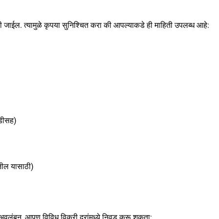
जाईल. त्यामुळे कृपया सुनिश्चित करा की आपल्याकडे ही माहिती उपलब्ध आहे:
यडीसह)
कतील यासाठी)
 अवलंबून, आपण विविध विक्री दरांमध्ये निवड करू शकता: