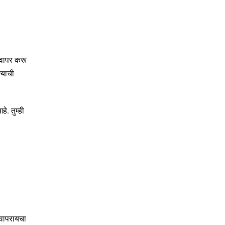
 वापर करू
्याची
े. तुम्ही
 वापरायचा